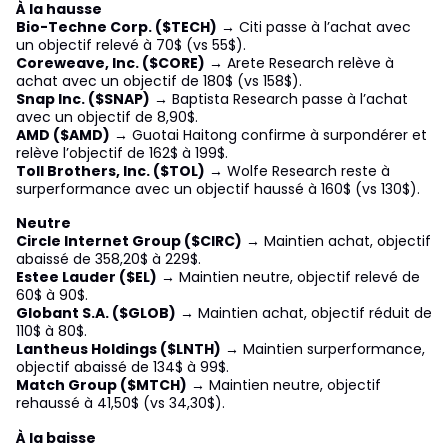
À la hausse
Bio-Techne Corp. ($TECH)
→ Citi passe à l’achat avec
un objectif relevé à 70$ (vs 55$).
Coreweave, Inc. ($CORE)
→ Arete Research relève à
achat avec un objectif de 180$ (vs 158$).
Snap Inc. ($SNAP)
→ Baptista Research passe à l’achat
avec un objectif de 8,90$.
AMD ($AMD)
→ Guotai Haitong confirme à surpondérer et
relève l’objectif de 162$ à 199$.
Toll Brothers, Inc. ($TOL)
→ Wolfe Research reste à
surperformance avec un objectif haussé à 160$ (vs 130$).
Neutre
Circle Internet Group ($CIRC)
→ Maintien achat, objectif
abaissé de 358,20$ à 229$.
Estee Lauder ($EL)
→ Maintien neutre, objectif relevé de
60$ à 90$.
Globant S.A. ($GLOB)
→ Maintien achat, objectif réduit de
110$ à 80$.
Lantheus Holdings ($LNTH)
→ Maintien surperformance,
objectif abaissé de 134$ à 99$.
Match Group ($MTCH)
→ Maintien neutre, objectif
rehaussé à 41,50$ (vs 34,30$).
À la baisse