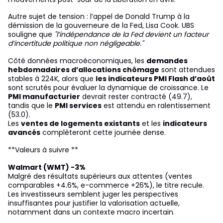
Autre sujet de tension : l’appel de Donald Trump à la
démission de la gouverneure de la Fed, Lisa Cook. UBS
souligne que
"l’indépendance de la Fed devient un facteur
d’incertitude politique non négligeable."
Côté données macroéconomiques, les
demandes
hebdomadaires d’allocations chômage
sont attendues
stables à 224K, alors que
les indicateurs PMI Flash d’août
sont scrutés pour évaluer la dynamique de croissance. Le
PMI manufacturier
devrait rester contracté (49.7),
tandis que le
PMI services
est attendu en ralentissement
(53.0).
Les
ventes de logements existants
et les
indicateurs
avancés
complèteront cette journée dense.
**Valeurs à suivre **
Walmart (WMT) -3%
Malgré des résultats supérieurs aux attentes (ventes
comparables +4.6%, e-commerce +26%), le titre recule.
Les investisseurs semblent juger les perspectives
insuffisantes pour justifier la valorisation actuelle,
notamment dans un contexte macro incertain.