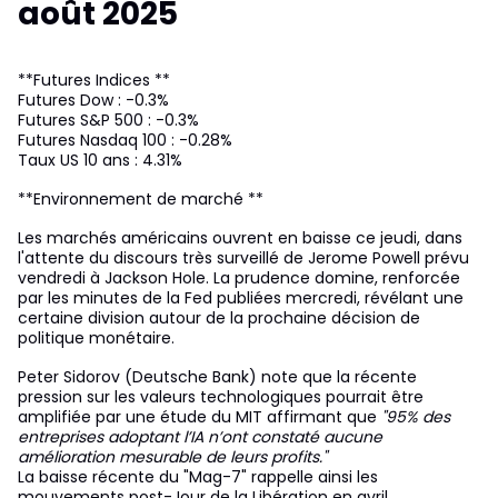
août 2025
**Futures Indices **
Futures Dow : -0.3%
Futures S&P 500 : -0.3%
Futures Nasdaq 100 : -0.28%
Taux US 10 ans : 4.31%
**Environnement de marché **
Les marchés américains ouvrent en baisse ce jeudi, dans
l'attente du discours très surveillé de Jerome Powell prévu
vendredi à Jackson Hole. La prudence domine, renforcée
par les minutes de la Fed publiées mercredi, révélant une
certaine division autour de la prochaine décision de
politique monétaire.
Peter Sidorov (Deutsche Bank) note que la récente
pression sur les valeurs technologiques pourrait être
amplifiée par une étude du MIT affirmant que
"95% des
entreprises adoptant l’IA n’ont constaté aucune
amélioration mesurable de leurs profits."
La baisse récente du "Mag-7" rappelle ainsi les
mouvements post-Jour de la Libération en avril.