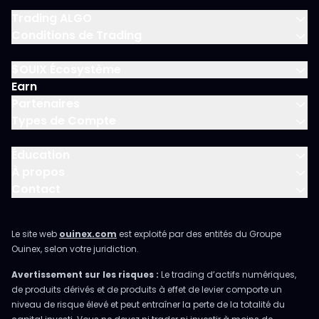
Trading ALGO
Conditions de Trading
$OUIX Écosystème
Earn
Partenaires
Types de Compte
Éducation
À propos
Contact
Le site web
ouinex.com
est exploité par des entités du Groupe
Ouinex, selon votre juridiction.
Avertissement sur les risques :
Le trading d’actifs numériques,
de produits dérivés et de produits à effet de levier comporte un
niveau de risque élevé et peut entraîner la perte de la totalité du