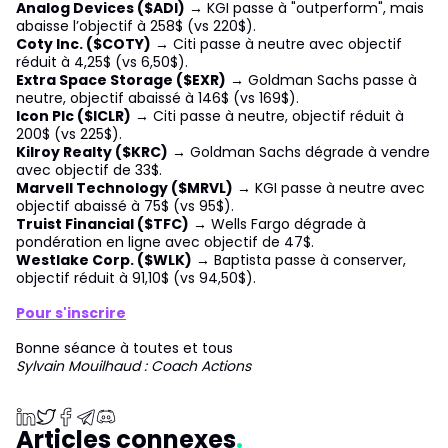
Analog Devices ($ADI)
→ KGI passe à "outperform", mais
abaisse l’objectif à 258$ (vs 220$).
Coty Inc. ($COTY)
→ Citi passe à neutre avec objectif
réduit à 4,25$ (vs 6,50$).
Extra Space Storage ($EXR)
→ Goldman Sachs passe à
neutre, objectif abaissé à 146$ (vs 169$).
Icon Plc ($ICLR)
→ Citi passe à neutre, objectif réduit à
200$ (vs 225$).
Kilroy Realty ($KRC)
→ Goldman Sachs dégrade à vendre
avec objectif de 33$.
Marvell Technology ($MRVL)
→ KGI passe à neutre avec
objectif abaissé à 75$ (vs 95$).
Truist Financial ($TFC)
→ Wells Fargo dégrade à
pondération en ligne avec objectif de 47$.
Westlake Corp. ($WLK)
→ Baptista passe à conserver,
objectif réduit à 91,10$ (vs 94,50$).
Pour s'inscrire
Bonne séance à toutes et tous
Sylvain Mouilhaud : Coach Actions
Articles connexes