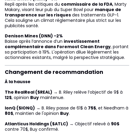
Repli après les critiques du
commissaire de la FDA
, Marty
Makary, visant leur pub du Super Bowl pour
manque de
transparence sur les risques
des traitements GLP-1.
Cela souligne un climat réglementaire plus strict sur les
publicités santé.
Denison Mines (DNN) -2%
Baisse après l’annonce d’un
investissement
complémentaire dans Foremost Clean Energy
, portant
sa participation à 19%. L'opération dilue légèrement les
actionnaires existants, malgré la perspective stratégique.
Changement de recommandation
À la hausse
The RealReal ($REAL)
→ B. Riley relève l’objectif de 9$ à
12$
, opinion
Buy
maintenue.
IonQ ($IONQ)
→ B. Riley passe de 61$ à
75$
, et Needham à
80$
, maintien de l'opinion
Buy
.
Atlanticus Holdings ($ATLC)
→ Objectif relevé à
90$
contre 70$, Buy confirmé.