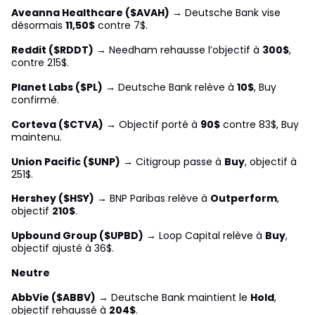
Aveanna Healthcare ($AVAH)
→ Deutsche Bank vise
désormais
11,50$
contre 7$.
Reddit ($RDDT)
→ Needham rehausse l’objectif à
300$
,
contre 215$.
Planet Labs ($PL)
→ Deutsche Bank relève à
10$
, Buy
confirmé.
Corteva ($CTVA)
→ Objectif porté à
90$
contre 83$, Buy
maintenu.
Union Pacific ($UNP)
→ Citigroup passe à
Buy
, objectif à
251$.
Hershey ($HSY)
→ BNP Paribas relève à
Outperform
,
objectif
210$
.
Upbound Group ($UPBD)
→ Loop Capital relève à
Buy
,
objectif ajusté à 36$.
Neutre
AbbVie ($ABBV)
→ Deutsche Bank maintient le
Hold
,
objectif rehaussé à
204$
.