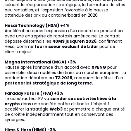
saluent la réorganisation stratégique, la fermeture de sites
peu rentables, et l’exposition favorable à la hausse
attendue des prix du containerboard en 2026.
Hesai Technology (HSAI) +4%
Accélération après l’expansion d’un accord de production
avec une entreprise de robotaxis américaine. Le contrat
dépasse désormais les
40M$ jusqu’en 2026
, confirmant
Hesai comme
fournisseur exclusif de Lidar
pour ce
client majeur.
Magna International (MGA) +3%
Hausse après l’annonce d’un accord avec
XPENG
pour
assembler deux modèles destinés au marché européen. La
production débutera au
T3 2025
, marquant le début d’un
partenariat stratégique de long terme
.
Faraday Future (FFAI) +3%
Le constructeur EV va
scinder ses activités liées à la
crypto
dans une société cotée distincte. L’objectif :
accélérer la stratégie
Web3
et permettre à chaque entité
de croître indépendamment tout en conservant des
synergies.
Hims & Hers (HIMS) -3%