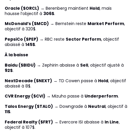
Oracle ($ORCL)
→ Berenberg maintient
Hold
, mais
hausse l’objectif à
306$
.
McDonald’s ($MCD)
→ Bernstein reste
Market Perform
,
objectif à 320$.
PepsiCo ($PEP)
→ RBC reste
Sector Perform
, objectif
abaissé à
145$
.
À la baisse
Baidu ($BIDU)
→ Zephirin abaisse à
Sell
, objectif ajusté à
92$
.
NextDecade ($NEXT)
→ TD Cowen passe à
Hold
, objectif
abaissé à 8$.
CVR Energy ($CVI)
→ Mizuho passe à
Underperform
.
Talos Energy ($TALO)
→ Downgrade à
Neutral
, objectif à
11$
.
Federal Realty ($FRT)
→ Evercore ISI abaisse à
In Line
,
objectif à 107$.