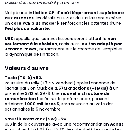
baisse des taux amorcé il y a un an »
.
Malgré une
inflation CPI d’août légèrement supérieure
aux attentes
, les détails du PPI et du CPI laissent espérer
un
core PCE plus modéré
, renforçant les attentes d’une
Fed plus conciliante
.
UBS
rappelle que les investisseurs seront attentifs
non
seulement à la décision
, mais aussi
au ton adopté par
Jerome Powell
, notamment sur le marché de l’emploi et
la dynamique de l’inflation.
Valeurs à suivre
Tesla (TSLA) +8%
Poursuite du rally (+7,4% vendredi) après l’annonce de
l’achat par Elon Musk de
2,57M d’actions (~1 Md$)
à un
prix entre 371$ et 397$. Une
nouvelle structure de
rémunération
basée sur la performance, pouvant
atteindre
1 000 milliards $
, sera soumise au vote des
actionnaires le 6 novembre.
Smurfit WestRock (SW) +5%
UBS initie la couverture avec une recommandation
Achat
et un objectif à 60$ (soit 36% de potentiel). Les analystes