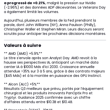
a progressé de +0.21%
, malgré la pression sur Nvidia
(-2.96%) et des données ADP décevantes. Le Veterans Day
a également limité les volumes.
Aujourd’hui, plusieurs membres de la Fed prendront la
parole, dont John Williams (NY), Anna Paulson (Philly),
Christopher Waller et Stephen Miran. Leurs discours seront
scrutés pour anticiper les prochaines décisions monétaires.
Valeurs à suivre
** AMD (AMD) +5.9%**
Le titre s’envole après son Analyst Day. AMD revoit à la
hausse ses perspectives IA, anticipant un marché data
center IA à $1000 Mds d’ici 2030. Croissance annuelle
attendue >35% sur 3 à 5 ans, grâce à des contrats majeurs
($45 Mds) et à la montée en puissance des GPU Instinct.
** Alcon (ALC) +5%**
Résultats Q3 meilleurs que prévu, portés par l’équipement
chirurgical et les produits innovants PanOptix Pro et
Tryptyr. Guidance 2025 confirmée avec un chiffre
d’affaires attendu entre $10.3B et $10.4B.