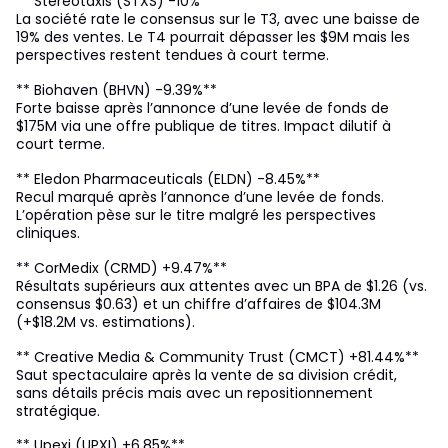
** Stereotaxis (STXS) -10%**
La société rate le consensus sur le T3, avec une baisse de
19% des ventes. Le T4 pourrait dépasser les $9M mais les
perspectives restent tendues à court terme.
** Biohaven (BHVN) -9.39%**
Forte baisse après l’annonce d’une levée de fonds de
$175M via une offre publique de titres. Impact dilutif à
court terme.
** Eledon Pharmaceuticals (ELDN) -8.45%**
Recul marqué après l’annonce d’une levée de fonds.
L’opération pèse sur le titre malgré les perspectives
cliniques.
** CorMedix (CRMD) +9.47%**
Résultats supérieurs aux attentes avec un BPA de $1.26 (vs.
consensus $0.63) et un chiffre d’affaires de $104.3M
(+$18.2M vs. estimations).
** Creative Media & Community Trust (CMCT) +81.44%**
Saut spectaculaire après la vente de sa division crédit,
sans détails précis mais avec un repositionnement
stratégique.
** Upexi (UPXI) +6.85%**