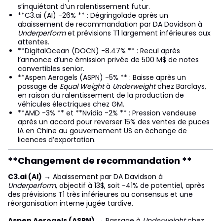
s’inquiétant d’un ralentissement futur.
**C3.ai (AI) -26% ** : Dégringolade après un
abaissement de recommandation par DA Davidson à
Underperform
et prévisions T1 largement inférieures aux
attentes.
**DigitalOcean (DOCN) -8.47% ** : Recul après
l’annonce d’une émission privée de 500 M$ de notes
convertibles senior.
**Aspen Aerogels (ASPN) -5% ** : Baisse après un
passage de
Equal Weight
à
Underweight
chez Barclays,
en raison du ralentissement de la production de
véhicules électriques chez GM.
**AMD -3% ** et **Nvidia -2% ** : Pression vendeuse
après un accord pour reverser 15% des ventes de puces
IA en Chine au gouvernement US en échange de
licences d’exportation.
**Changement de recommandation **
C3.ai (AI)
→ Abaissement par DA Davidson à
Underperform
, objectif à 13$, soit -41% de potentiel, après
des prévisions T1 très inférieures au consensus et une
réorganisation interne jugée tardive.
Aspen Aerogels (ASPN)
→ Passage à
Underweight
chez