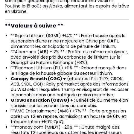
Sur le plan géopolitique, Trump rencontrera Vladimir
Poutine le 15 août en Alaska, alimentant les espoirs de trêve
en Ukraine.
**Valeurs à suivre **
**Sigma Lithium (SGML) +14% ** : Forte hausse après la
suspension d’une mine majeure en Chine par
CATL
,
alimentant les anticipations de pénurie de lithium.
**Albemarle (ALB) +12% ** : Profite du même catalyseur,
avec envolée des prix du carbonate de lithium sur le
Guangzhou Futures Exchange (+8%).
**Piedmont Lithium (PLL) +11% ** : Rebond marqué dans
le sillage de la hausse globale du secteur lithium.
Canopy Growth (CGC) +
(et autres LPs : TLRY, CRON,
ACB, SNDL, OGI) : Rally prémarket après des informations
du WSJ selon lesquelles Trump envisagerait de reclasser
le cannabis dans une catégorie moins restrictive.
GrowGeneration (GRWG) +
: Bénéficie du même élan
haussier sur les valeurs liées au cannabis.
**AMC Entertainment (AMC) +7% ** : Forte progression
après un T2 en reprise, admissions en hausse de 61% et
fréquentation +50% QoQ.
**monday.com (MNDY) -20% ** : Chute malgré des
résultats T2 supérieurs aux attentes, les investisseurs