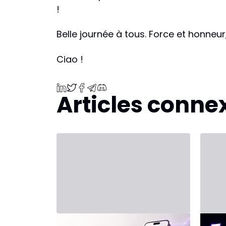
!
Belle journée à tous. Force et honneur
Ciao !
Articles conne
31 juillet 2026 - Third Party
20 juil