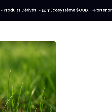
Produits Dérivés
Écosystème $OUIX
Partenar
Earn
serez redirigé vers la page d'accueil