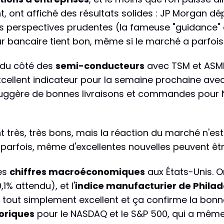
ont affiché des résultats solides : JP Morgan dép
s perspectives prudentes (la fameuse "guidance" d
eur bancaire tient bon, même si le marché a parfo
s du côté des
semi-conducteurs
avec TSM et ASML 
excellent indicateur pour la semaine prochaine ave
 suggère de bonnes livraisons et commandes pour NV
sont très, très bons, mais la réaction du marché n'es
 parfois, même d'excellentes nouvelles peuvent êt
les
chiffres macroéconomiques
aux États-Unis. 
1% attendu), et l'
indice manufacturier de Philad
'est tout simplement excellent et ça confirme la bo
oriques
pour le NASDAQ et le S&P 500, qui a même 