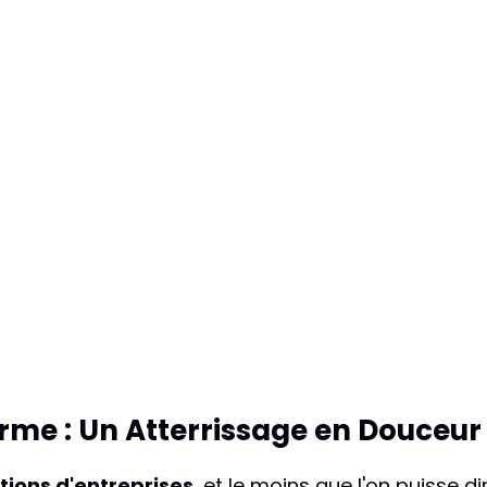
rme : Un Atterrissage en Douceur
tions d'entreprises
, et le moins que l'on puisse d