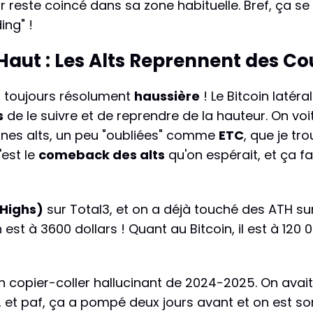
'or reste coincé dans sa zone habituelle. Bref, ça s
ing" !
Haut : Les Alts Reprennent des Cou
t toujours résolument
haussière
! Le Bitcoin latéra
s
de le suivre et de reprendre de la hauteur. On 
aines alts, un peu "oubliées" comme
ETC
, que je tr
'est le
comeback des alts
qu'on espérait, et ça fa
 Highs)
sur Total3, et on a déjà touché des ATH sur 
est à 3600 dollars ! Quant au Bitcoin, il est à 120 
n copier-coller hallucinant de 2024-2025. On avait 
t, et paf, ça a pompé deux jours avant et on est sort