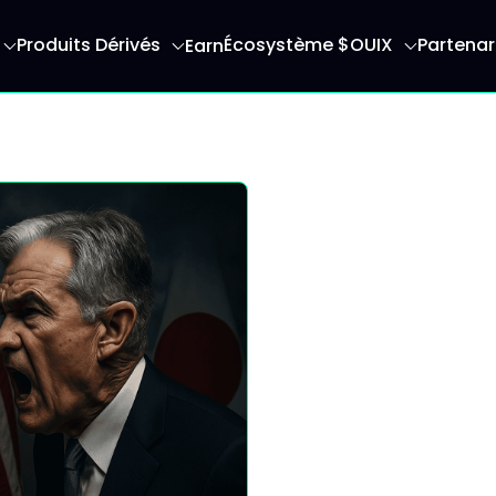
Produits Dérivés
Écosystème $OUIX
Partenar
Earn
serez redirigé vers la page d'accueil