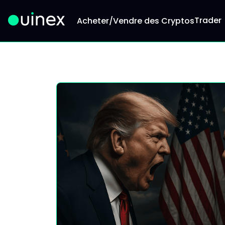
Trader
Acheter/Vendre des Cryptos
Ceci est le logo et, si vous cliquez dessus, vous 