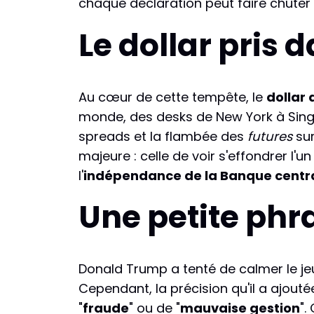
chaque déclaration peut faire chuter
Le dollar pris 
Au cœur de cette tempête, le
dollar
monde, des desks de New York à Singa
spreads et la flambée des
futures
sur
majeure : celle de voir s'effondrer l'
l'
indépendance de la Banque centr
Une petite phr
Donald Trump a tenté de calmer le jeu
Cependant, la précision qu'il a ajouté
"
fraude
" ou de "
mauvaise gestion
".