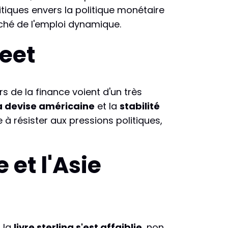
itiques envers la politique monétaire
rché de l'emploi dynamique.
eet
rs de la finance voient d'un très
la devise américaine
et la
stabilité
à résister aux pressions politiques,
et l'Asie
 la
livre sterling s'est affaiblie
, non