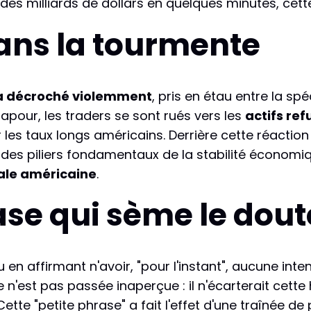
 des milliards de dollars en quelques minutes, cet
dans la tourmente
 a décroché violemment
, pris en étau entre la sp
pour, les traders se sont rués vers les
actifs re
 les taux longs américains. Derrière cette réactio
un des piliers fondamentaux de la stabilité économ
ale américaine
.
ase qui sème le dout
 en affirmant n'avoir, "pour l'instant", aucune int
e n'est pas passée inaperçue : il n'écarterait cett
 Cette "petite phrase" a fait l'effet d'une traînée d