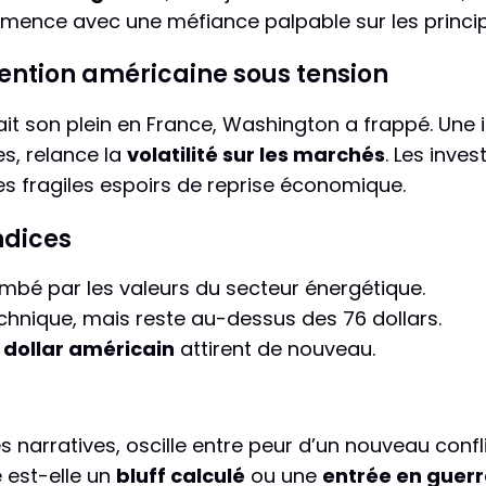
ence avec une méfiance palpable sur les princip
vention américaine sous tension
it son plein en France, Washington a frappé. Une i
s, relance la
volatilité sur les marchés
. Les inve
les fragiles espoirs de reprise économique.
ndices
mbé par les valeurs du secteur énergétique.
hnique, mais reste au-dessus des 76 dollars.
e
dollar américain
attirent de nouveau.
s narratives, oscille entre peur d’un nouveau confl
 est-elle un
bluff calculé
ou une
entrée en guerr