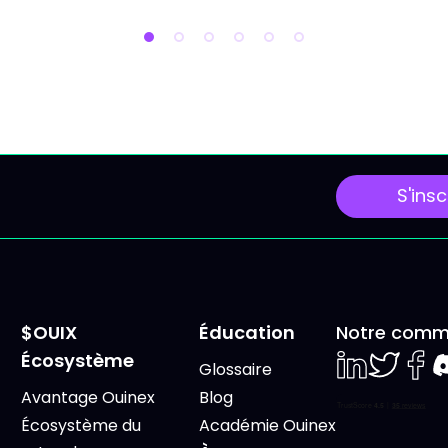
ire au sommet, en mode
fédérale américaine, le
 sans savoir ce que tu
sommet du G7, plusieu
ns vraiment, c'est
publications
reux. Dans cet article
macroéconomiques
 donne une grille de
majeures et une séanc
e simple : 4 piliers,
exceptionnelle de « Trip
Witching » susceptible
S'insc
d'accentuer la volatilité
marchés. Lundi 15 Juin 2
Le G7 en France sous
surveillance géopolitiq
$OUIX
Éducation
Notre comm
Écosystème
Glossaire
LinkedIn
Twiter
Face
D
Avantage Ouinex
Blog
Écosystème du
Académie Ouinex