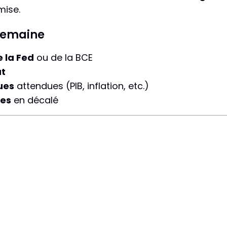
mise.
 semaine
e la Fed
ou de la BCE
ut
ues
attendues (PIB, inflation, etc.)
ues
en décalé