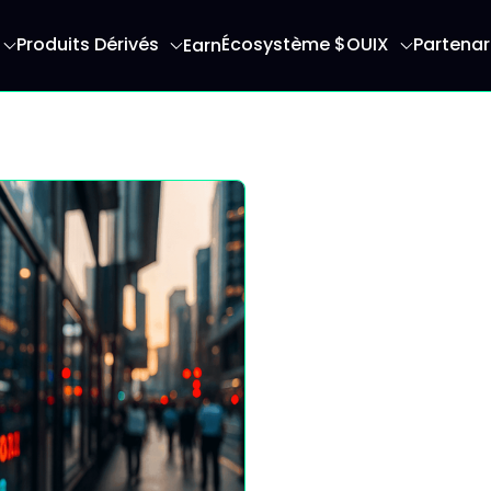
Produits Dérivés
Écosystème $OUIX
Partenar
Earn
serez redirigé vers la page d'accueil