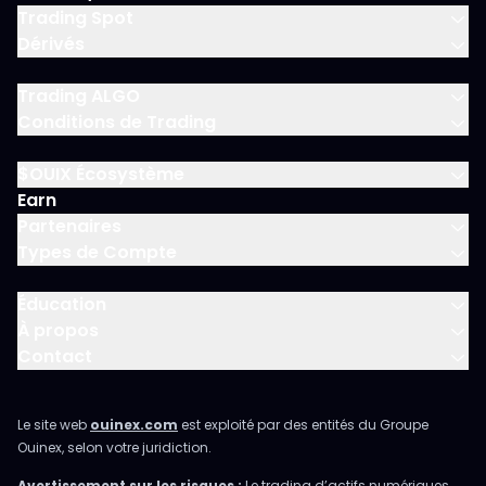
Trading Spot
Dérivés
Trading ALGO
Conditions de Trading
$OUIX Écosystème
Earn
Partenaires
Types de Compte
Éducation
À propos
Contact
Le site web
ouinex.com
est exploité par des entités du Groupe
Ouinex, selon votre juridiction.
Avertissement sur les risques :
Le trading d’actifs numériques,