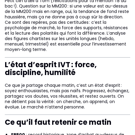
Petit clin d’œil à Tom (félicitations pour ta mention TB au
bac !). Question sur la MM200 : si une valeur est au-dessus
de la MM200 mais en range, oui, la tendance de fond reste
haussière, mais ça ne donne pas à coup sûr la direction.
Ce sont des repères, pas des certitudes : c’est la
psychologie de marché, la force des supports, résistances
et la lecture des polarités qui font la différence. L’analyse
des figures chartistes sur les unités longues (hebdo,
mensuel, trimestriel) est essentielle pour l’investissement
moyen-long terme.
L’état d’esprit IVT : force,
discipline, humilité
Ce que je partage chaque matin, c’est un état d’esprit :
soyez enthousiastes, mais pas naïfs. Progressez, échangez,
partagez vos doutes, vos réussites, et restez ouverts. On
ne détient pas la vérité : on cherche, on apprend, on
évolue. Le marché n’attend personne.
Ce qu’il faut retenir ce matin
SP500
: record historique, zone d’achat au-dessus de