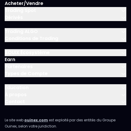
Acheter/Vendre
Trading Spot
Dérivés
Trading ALGO
Conditions de Trading
$OUIX Écosystème
Earn
Partenaires
Types de Compte
Éducation
À propos
Contact
Le site web
ouinex.com
est exploité par des entités du Groupe
Ouinex, selon votre juridiction.