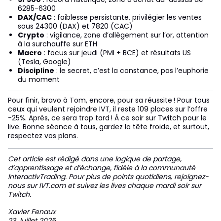
6285-6300
DAX/CAC
: faiblesse persistante, privilégier les ventes
sous 24300 (DAX) et 7820 (CAC)
Crypto
: vigilance, zone d’allègement sur l’or, attention
à la surchauffe sur ETH
Macro
: focus sur jeudi (PMI + BCE) et résultats US
(Tesla, Google)
Discipline
: le secret, c’est la constance, pas l’euphorie
du moment
Pour finir, bravo à Tom, encore, pour sa réussite ! Pour tous
ceux qui veulent rejoindre IVT, il reste 109 places sur l’offre
-25%. Après, ce sera trop tard ! À ce soir sur Twitch pour le
live. Bonne séance à tous, gardez la tête froide, et surtout,
respectez vos plans.
Cet article est rédigé dans une logique de partage,
d’apprentissage et d’échange, fidèle à la communauté
InteractivTrading. Pour plus de points quotidiens, rejoignez-
nous sur IVT.com et suivez les lives chaque mardi soir sur
Twitch.
Xavier Fenaux
23 Juillet 2025