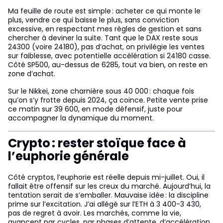
Ma feuille de route est simple : acheter ce qui monte le
plus, vendre ce qui baisse le plus, sans conviction
excessive, en respectant mes règles de gestion et sans
chercher à deviner la suite. Tant que le DAX reste sous
24300 (voire 24180), pas d’achat, on privilégie les ventes
sur faiblesse, avec potentielle accélération si 24180 casse.
Côté SP500, au-dessus de 6285, tout va bien, on reste en
zone d’achat.
Sur le Nikkei, zone charnière sous 40 000 : chaque fois
qu’on s’y frotte depuis 2024, ça coince. Petite vente prise
ce matin sur 39 600, en mode défensif, juste pour
accompagner la dynamique du moment.
Crypto : rester stoïque face à
l’euphorie générale
Côté cryptos, l’euphorie est réelle depuis mi-juillet. Oui, il
fallait être offensif sur les creux du marché. Aujourd’hui, la
tentation serait de s’emballer. Mauvaise idée : la discipline
prime sur l’excitation. J’ai allégé sur l’ETH à 3 400-3 430,
pas de regret à avoir. Les marchés, comme la vie,
avancent par cycles, par phases d’attente, d’accélération,