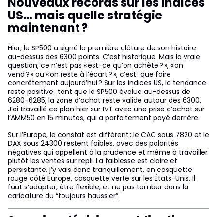
Nouveaux records sur les indices
US… mais quelle stratégie
maintenant ?
Hier, le SP500 a signé la première clôture de son histoire
au-dessus des 6300 points. C’est historique. Mais la vraie
question, ce n’est pas « est-ce qu’on achète ? », « on
vend ? » ou « on reste à l’écart ? », c’est : que faire
concrètement aujourd’hui ? Sur les indices US, la tendance
reste positive : tant que le SP500 évolue au-dessus de
6280-6285, la zone d’achat reste valide autour des 6300.
J’ai travaillé ce plan hier sur IVT avec une prise d’achat sur
l’AMM50 en 15 minutes, qui a parfaitement payé derrière.
Sur l’Europe, le constat est différent : le CAC sous 7820 et le
DAX sous 24300 restent faibles, avec des polarités
négatives qui appellent à la prudence et même à travailler
plutôt les ventes sur repli. La faiblesse est claire et
persistante, j’y vais donc tranquillement, en casquette
rouge côté Europe, casquette verte sur les États-Unis. Il
faut s’adapter, être flexible, et ne pas tomber dans la
caricature du “toujours haussier”.