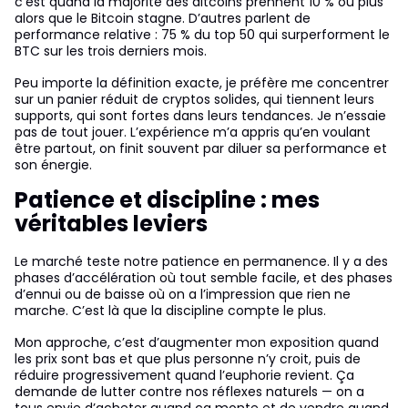
c’est quand la majorité des altcoins prennent 10 % ou plus
alors que le Bitcoin stagne. D’autres parlent de
performance relative : 75 % du top 50 qui surperforment le
BTC sur les trois derniers mois.
Peu importe la définition exacte, je préfère me concentrer
sur un panier réduit de cryptos solides, qui tiennent leurs
supports, qui sont fortes dans leurs tendances. Je n’essaie
pas de tout jouer. L’expérience m’a appris qu’en voulant
être partout, on finit souvent par diluer sa performance et
son énergie.
Patience et discipline : mes
véritables leviers
Le marché teste notre patience en permanence. Il y a des
phases d’accélération où tout semble facile, et des phases
d’ennui ou de baisse où on a l’impression que rien ne
marche. C’est là que la discipline compte le plus.
Mon approche, c’est d’augmenter mon exposition quand
les prix sont bas et que plus personne n’y croit, puis de
réduire progressivement quand l’euphorie revient. Ça
demande de lutter contre nos réflexes naturels — on a
tous envie d’acheter quand ça monte et de vendre quand