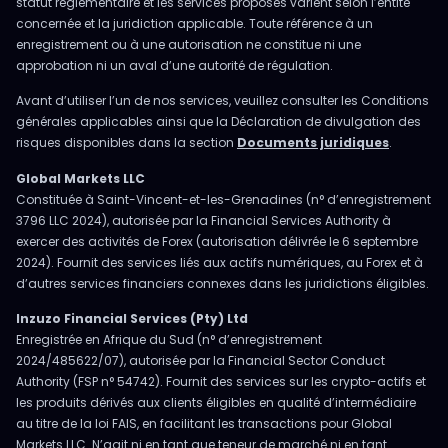
statut réglementaire et les services proposés varient selon l’entité
concernée et la juridiction applicable. Toute référence à un
enregistrement ou à une autorisation ne constitue ni une
approbation ni un aval d’une autorité de régulation.
Avant d’utiliser l’un de nos services, veuillez consulter les Conditions
générales applicables ainsi que la Déclaration de divulgation des
risques disponibles dans la section
Documents juridiques
.
Global Markets LLC
Constituée à Saint-Vincent-et-les-Grenadines (n° d’enregistrement
3796 LLC 2024), autorisée par la Financial Services Authority à
exercer des activités de Forex (autorisation délivrée le 6 septembre
2024). Fournit des services liés aux actifs numériques, au Forex et à
d’autres services financiers connexes dans les juridictions éligibles.
Inzuzo Financial Services (Pty) Ltd
Enregistrée en Afrique du Sud (n° d’enregistrement
2024/485622/07), autorisée par la Financial Sector Conduct
Authority (FSP n° 54742). Fournit des services sur les crypto-actifs et
les produits dérivés aux clients éligibles en qualité d’intermédiaire
au titre de la loi FAIS, en facilitant les transactions pour Global
Markets LLC. N’agit ni en tant que teneur de marché ni en tant