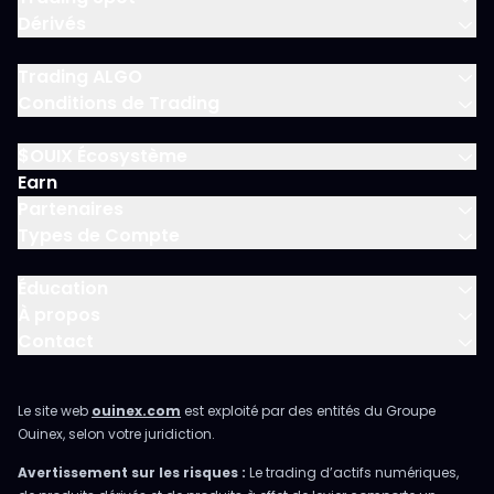
Dérivés
Trading ALGO
Conditions de Trading
$OUIX Écosystème
Earn
Partenaires
Types de Compte
Éducation
À propos
Contact
Le site web
ouinex.com
est exploité par des entités du Groupe
Ouinex, selon votre juridiction.
Avertissement sur les risques :
Le trading d’actifs numériques,