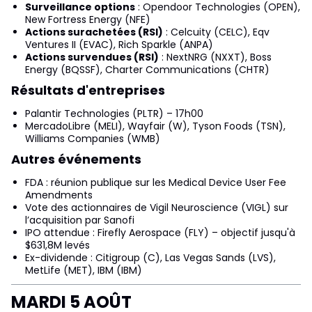
Surveillance options
: Opendoor Technologies (OPEN),
New Fortress Energy (NFE)
Actions surachetées (RSI)
: Celcuity (CELC), Eqv
Ventures II (EVAC), Rich Sparkle (ANPA)
Actions survendues (RSI)
: NextNRG (NXXT), Boss
Energy (BQSSF), Charter Communications (CHTR)
Résultats d'entreprises
Palantir Technologies (PLTR) – 17h00
MercadoLibre (MELI), Wayfair (W), Tyson Foods (TSN),
Williams Companies (WMB)
Autres événements
FDA : réunion publique sur les Medical Device User Fee
Amendments
Vote des actionnaires de Vigil Neuroscience (VIGL) sur
l’acquisition par Sanofi
IPO attendue : Firefly Aerospace (FLY) – objectif jusqu'à
$631,8M levés
Ex-dividende : Citigroup (C), Las Vegas Sands (LVS),
MetLife (MET), IBM (IBM)
MARDI 5 AOÛT