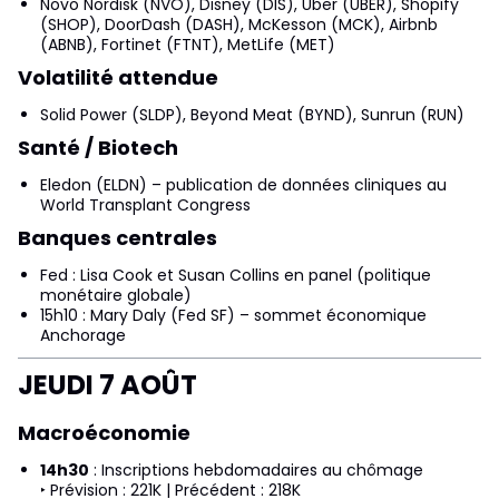
Novo Nordisk (NVO), Disney (DIS), Uber (UBER), Shopify
(SHOP), DoorDash (DASH), McKesson (MCK), Airbnb
(ABNB), Fortinet (FTNT), MetLife (MET)
Volatilité attendue
Solid Power (SLDP), Beyond Meat (BYND), Sunrun (RUN)
Santé / Biotech
Eledon (ELDN) – publication de données cliniques au
World Transplant Congress
Banques centrales
Fed : Lisa Cook et Susan Collins en panel (politique
monétaire globale)
15h10 : Mary Daly (Fed SF) – sommet économique
Anchorage
JEUDI 7 AOÛT
Macroéconomie
14h30
: Inscriptions hebdomadaires au chômage
‣ Prévision : 221K | Précédent : 218K