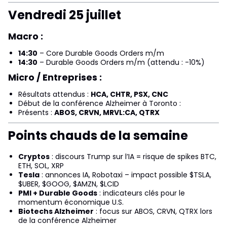
Vendredi 25 juillet
Macro :
14:30
– Core Durable Goods Orders m/m
14:30
– Durable Goods Orders m/m (attendu : -10%)
Micro / Entreprises :
Résultats attendus :
HCA, CHTR, PSX, CNC
Début de la conférence Alzheimer à Toronto :
Présents :
ABOS, CRVN, MRVL:CA, QTRX
Points chauds de la semaine
Cryptos
: discours Trump sur l’IA = risque de spikes BTC,
ETH, SOL, XRP
Tesla
: annonces IA, Robotaxi – impact possible $TSLA,
$UBER, $GOOG, $AMZN, $LCID
PMI + Durable Goods
: indicateurs clés pour le
momentum économique U.S.
Biotechs Alzheimer
: focus sur ABOS, CRVN, QTRX lors
de la conférence Alzheimer