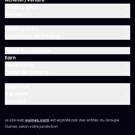
Trading Spot
Dérivés
Trading ALGO
Conditions de Trading
$OUIX Écosystème
Earn
Partenaires
Types de Compte
Éducation
À propos
Contact
Le site web
ouinex.com
est exploité par des entités du Groupe
Ouinex, selon votre juridiction.