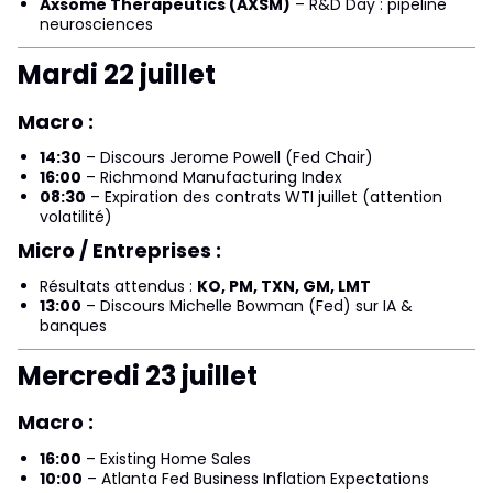
Axsome Therapeutics (AXSM)
– R&D Day : pipeline
neurosciences
Mardi 22 juillet
Macro :
14:30
– Discours Jerome Powell (Fed Chair)
16:00
– Richmond Manufacturing Index
08:30
– Expiration des contrats WTI juillet (attention
volatilité)
Micro / Entreprises :
Résultats attendus :
KO, PM, TXN, GM, LMT
13:00
– Discours Michelle Bowman (Fed) sur IA &
banques
Mercredi 23 juillet
Macro :
16:00
– Existing Home Sales
10:00
– Atlanta Fed Business Inflation Expectations