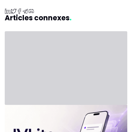
Articles connexes
31 juillet 2026 - Third Party
Nouvelle formule : IVLite
IVLite : l'essentiel d'IVT en notifications, à 29€ par mois Les
plans clairs, les briefs et les débriefs de marché, livrés sur
ton téléphone et ton ordinateur. Rien d'autre. Le problème,