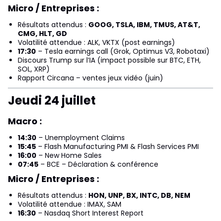
Micro / Entreprises :
Résultats attendus :
GOOG, TSLA, IBM, TMUS, AT&T,
CMG, HLT, GD
Volatilité attendue : ALK, VKTX (post earnings)
17:30
– Tesla earnings call (Grok, Optimus V3, Robotaxi)
Discours Trump sur l’IA (impact possible sur BTC, ETH,
SOL, XRP)
Rapport Circana – ventes jeux vidéo (juin)
Jeudi 24 juillet
Macro :
14:30
– Unemployment Claims
15:45
– Flash Manufacturing PMI & Flash Services PMI
16:00
– New Home Sales
07:45
– BCE – Déclaration & conférence
Micro / Entreprises :
Résultats attendus :
HON, UNP, BX, INTC, DB, NEM
Volatilité attendue : IMAX, SAM
16:30
– Nasdaq Short Interest Report