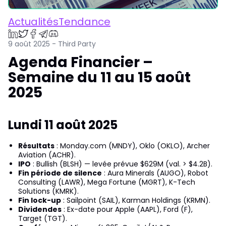
ActualitésTendance
9 août 2025 - Third Party
Agenda Financier –
Semaine du 11 au 15 août
2025
Lundi 11 août 2025
Résultats
: Monday.com (MNDY), Oklo (OKLO), Archer
Aviation (ACHR).
IPO
: Bullish (BLSH) — levée prévue $629M (val. > $4.2B).
Fin période de silence
: Aura Minerals (AUGO), Robot
Consulting (LAWR), Mega Fortune (MGRT), K-Tech
Solutions (KMRK).
Fin lock-up
: Sailpoint (SAIL), Karman Holdings (KRMN).
Dividendes
: Ex-date pour Apple (AAPL), Ford (F),
Target (TGT).