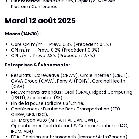
Conférence
: Microsoft 365, Copilot/AI & Power
Platform Conference.
Mardi 12 août 2025
Macro (14h30)
:
Core CPI m/m → Prévu 0.3% (Précédent 0.2%)
CPI m/m → Prévu 0.2% (Précédent 0.3%)
CPI y/y → Prévu 2.8% (Précédent 2.7%)
Entreprises & Événements
:
Résultats : Coreweave (CRWV), Circle Internet (CRCL),
CAVA Group (CAVA), Pony AI (PONY), Cardinal Health
(CAH).
Mouvements attendus : Grail (GRAL), Rigetti Computing
(RGTI), Sea Limited (SE).
Fin de la pause tarifaire US/Chine.
Conférences : Deutsche Bank Transportation (FDX,
CHRW, UPS, NSC),
J.P. Morgan Auto (APTV, FFAI, DAN, CWH),
Oppenheimer Tech Internet & Communications (IAC,
IRDM, VLN).
FDA : Décision sur brensocatib (Insmed/AstraZeneca).