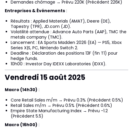
Demandes chômage → Prévu 220K (Précédent 226K)
Entreprises & Événements
:
Résultats : Applied Materials (AMAT), Deere (DE),
Tapestry (TPR), JD.com (JD).
Volatilité attendue : Advance Auto Parts (AAP), TMC the
metals company (TMC).
Lancement : EA Sports Madden 2026 (EA) — PS5, Xbox
Series X|S, PC, Nintendo Switch 2.
Deadline : Déclaration des positions 13F (fin T1) pour
hedge funds.
10h00 : Investor Day IDEXX Laboratories (IDXX).
Vendredi 15 août 2025
Macro (14h30)
:
Core Retail Sales m/m → Prévu 0.3% (Précédent 0.5%)
Retail Sales m/m → Prévu 0.5% (Précédent 0.6%)
Empire State Manufacturing Index → Prévu -1.2
(Précédent 5.5)
Macro (16h00)
: