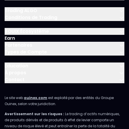
Trading ALGO
Conditions de Trading
$OUIX Écosystème
Earn
Partenaires
Types de Compte
Éducation
À propos
Contact
Le site web
ouinex.com
est exploité par des entités du Groupe
Ouinex, selon votre juridiction.
Avertissement sur les risques :
Le trading d’actifs numériques,
de produits dérivés et de produits à effet de levier comporte un
niveau de risque élevé et peut entraîner la perte de la totalité du