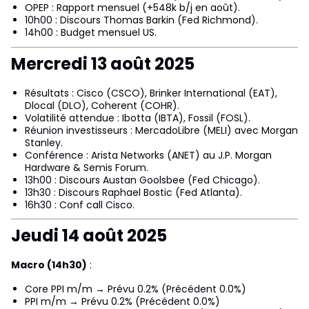
OPEP : Rapport mensuel (+548k b/j en août).
10h00 : Discours Thomas Barkin (Fed Richmond).
14h00 : Budget mensuel US.
Mercredi 13 août 2025
Résultats : Cisco (CSCO), Brinker International (EAT),
Dlocal (DLO), Coherent (COHR).
Volatilité attendue : Ibotta (IBTA), Fossil (FOSL).
Réunion investisseurs : MercadoLibre (MELI) avec Morgan
Stanley.
Conférence : Arista Networks (ANET) au J.P. Morgan
Hardware & Semis Forum.
13h00 : Discours Austan Goolsbee (Fed Chicago).
13h30 : Discours Raphael Bostic (Fed Atlanta).
16h30 : Conf call Cisco.
Jeudi 14 août 2025
Macro (14h30)
:
Core PPI m/m → Prévu 0.2% (Précédent 0.0%)
PPI m/m → Prévu 0.2% (Précédent 0.0%)