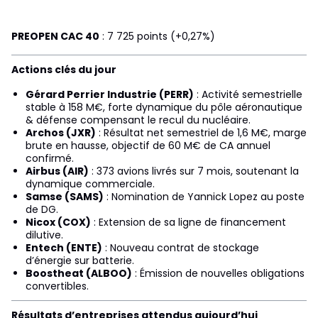
PREOPEN CAC 40
: 7 725 points (+0,27%)
Actions clés du jour
Gérard Perrier Industrie (PERR)
: Activité semestrielle
stable à 158 M€, forte dynamique du pôle aéronautique
& défense compensant le recul du nucléaire.
Archos (JXR)
: Résultat net semestriel de 1,6 M€, marge
brute en hausse, objectif de 60 M€ de CA annuel
confirmé.
Airbus (AIR)
: 373 avions livrés sur 7 mois, soutenant la
dynamique commerciale.
Samse (SAMS)
: Nomination de Yannick Lopez au poste
de DG.
Nicox (COX)
: Extension de sa ligne de financement
dilutive.
Entech (ENTE)
: Nouveau contrat de stockage
d’énergie sur batterie.
Boostheat (ALBOO)
: Émission de nouvelles obligations
convertibles.
Résultats d’entreprises attendus aujourd’hui