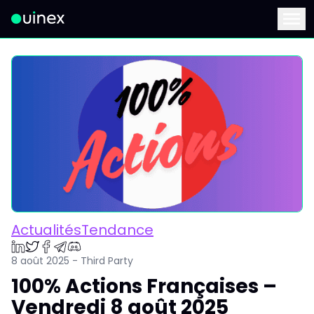
Ceci est le logo et, si vous cliquez dessus, vous serez redirigé 
Menu
ActualitésTendance
8 août 2025 - Third Party
100% Actions Françaises –
Vendredi 8 août 2025