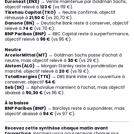
Euronext (ENX)
→ Vente maintenue par Goldman Sachs,
objectif relevé à
123 €
(vs 119 €).
Tikehau Capital (TKO)
→ Neutre confirmé, objectif
réhaussé à
21,50 €
(vs 20,70 €).
Danone (BN)
→ Deutsche Bank reste à conserver, objectif
relevé à
74 €
(vs 70 €).
BNP Paribas (BNP)
→ RBC Capital reste à surperformance,
objectif relevé à
96 €
(vs 95 €).
Neutre
ArcelorMittal (MT)
→ Goldman Sachs passe d’achat à
neutre, mais objectif relevé à
30 €
(vs 29 €).
Alstom (ALO)
→ Morgan Stanley reste à pondération de
marché, objectif relevé à
20 €
(vs 19 €).
TotalEnergies (TTE)
→ DBS Bank initie une couverture à
conserver, objectif
54 €
.
Seb (SK)
→ AlphaValue maintient à l’achat, mais objectif
abaissé à
90,30 €
(vs 116 €).
À la baisse
BNP Paribas (BNP)
→ Barclays reste à surpondérer, mais
objectif abaissé à
94 €
(vs 97 €).
Recevez cette synthèse chaque matin avant
l’ouverture
, inscrivez-vous pour recevoir chaque jour