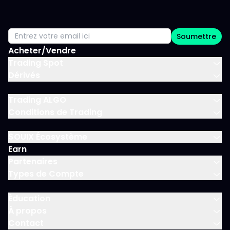
Soumettre
Acheter/Vendre
Trading Spot
Dérivés
Trading ALGO
Conditions de Trading
$OUIX Écosystème
Earn
Partenaires
Types de Compte
Éducation
À propos
Contact