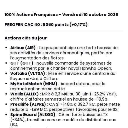
100% Actions Françaises – Vendredi 10 octobre 2025
PREOPEN CAC 40 : 8060 points (+0,17%)
Actions clés du jour
Airbus (AIR)
: Le groupe anticipe une forte hausse de
ses activités de services aéronautiques, portée par
l’augmentation des flottes.
GTT (GTT)
: Nouvelle commande de systèmes de
confinement par le chantier naval Hanwha Ocean.
Voltalia (VLTSA)
: Mise en service d’une centrale au
Royaume-Uni, à Clifton.
MyHotelMatch (MHM)
: Accord obtenu pour la
restructuration de sa dette.
Wallix (ALLIX)
: MRR à 2,3 M€ au 30 juin (+25,2% YoY),
chiffre d'affaires semestriel en hausse de +18,9%.
Predilife (ALPRE)
: CA S1 +148% à 392,7 k€, perte nette
réduite à -1,89 M€, perspectives favorables pour le S2.
SpineGuard (ALSGD)
: CA en forte baisse au T3
(-34%), transition vers un modèle de distribution aux
USA.