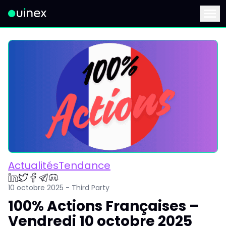
Ceci est le logo et, si vous cliquez dessus, vous serez redirigé 
Menu
ActualitésTendance
10 octobre 2025 - Third Party
100% Actions Françaises –
Vendredi 10 octobre 2025