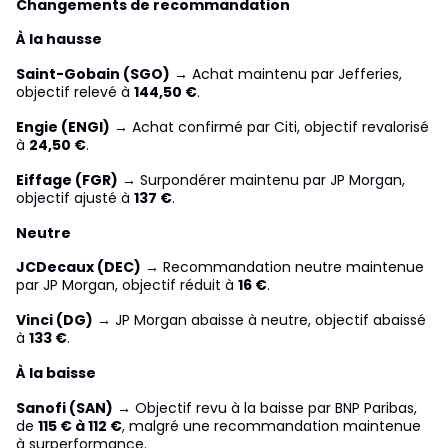
Changements de recommandation
À la hausse
Saint-Gobain (SGO)
→ Achat maintenu par Jefferies,
objectif relevé à
144,50 €
.
Engie (ENGI)
→ Achat confirmé par Citi, objectif revalorisé
à
24,50 €
.
Eiffage (FGR)
→ Surpondérer maintenu par JP Morgan,
objectif ajusté à
137 €
.
Neutre
JCDecaux (DEC)
→ Recommandation neutre maintenue
par JP Morgan, objectif réduit à
16 €
.
Vinci (DG)
→ JP Morgan abaisse à neutre, objectif abaissé
à
133 €
.
À la baisse
Sanofi (SAN)
→ Objectif revu à la baisse par BNP Paribas,
de
115 € à 112 €
, malgré une recommandation maintenue
à surperformance.