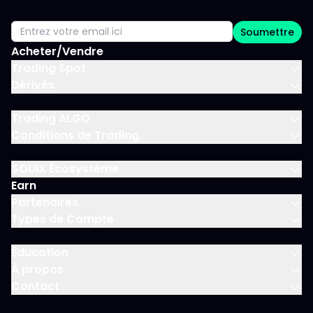
Soumettre
Acheter/Vendre
Trading Spot
Dérivés
Trading ALGO
Conditions de Trading
$OUIX Écosystème
Earn
Partenaires
Types de Compte
Éducation
À propos
Contact