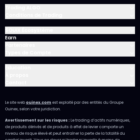
Trading ALGO
Conditions de Trading
$OUIX Écosystème
Earn
Partenaires
Types de Compte
Éducation
À propos
Contact
Le site web
ouinex.com
est exploité par des entités du Groupe
Ouinex, selon votre juridiction.
Avertissement sur les risques :
Le trading d’actifs numériques,
de produits dérivés et de produits à effet de levier comporte un
niveau de risque élevé et peut entraîner la perte de la totalité du
capital investi. Vous ne devez ni trader ni investir à moins de