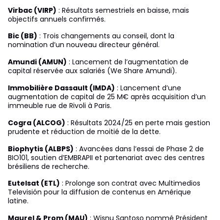
Virbac (VIRP)
: Résultats semestriels en baisse, mais
objectifs annuels confirmés.
Bic (BB)
: Trois changements au conseil, dont la
nomination d’un nouveau directeur général.
Amundi (AMUN)
: Lancement de l’augmentation de
capital réservée aux salariés (We Share Amundi).
Immobilière Dassault (IMDA)
: Lancement d’une
augmentation de capital de 25 M€ après acquisition d’un
immeuble rue de Rivoli à Paris.
Cogra (ALCOG)
: Résultats 2024/25 en perte mais gestion
prudente et réduction de moitié de la dette.
Biophytis (ALBPS)
: Avancées dans l’essai de Phase 2 de
BIO101, soutien d’EMBRAPII et partenariat avec des centres
brésiliens de recherche.
Eutelsat (ETL)
: Prolonge son contrat avec Multimedios
Televisión pour la diffusion de contenus en Amérique
latine.
Maurel & Prom (MAU)
: Wisnu Santoso nommé Président