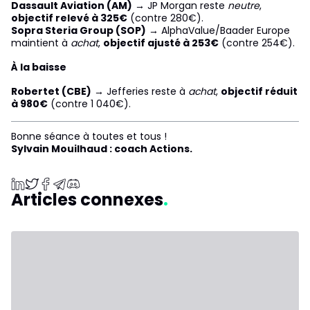
Dassault Aviation (AM)
→ JP Morgan reste
neutre
,
objectif relevé à 325€
(contre 280€).
Sopra Steria Group (SOP)
→ AlphaValue/Baader Europe
maintient à
achat
,
objectif ajusté à 253€
(contre 254€).
À la baisse
Robertet (CBE)
→ Jefferies reste à
achat
,
objectif réduit
à 980€
(contre 1 040€).
Bonne séance à toutes et tous !
Sylvain Mouilhaud : coach Actions.
Articles connexes