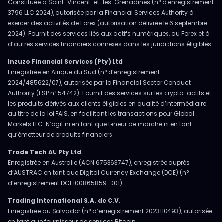
Constituée à Saint-Vincent-et-les-Grenadines (n° d’enregistrement
3796 LLC 2024), autorisée par la Financial Services Authority à
exercer des activités de Forex (autorisation délivrée le 6 septembre
2024). Fournit des services liés aux actifs numériques, au Forex et à
d’autres services financiers connexes dans les juridictions éligibles.
Inzuzo Financial Services (Pty) Ltd
Enregistrée en Afrique du Sud (n° d’enregistrement
2024/485622/07), autorisée par la Financial Sector Conduct
Authority (FSP n° 54742). Fournit des services sur les crypto-actifs et
les produits dérivés aux clients éligibles en qualité d’intermédiaire
au titre de la loi FAIS, en facilitant les transactions pour Global
Markets LLC. N’agit ni en tant que teneur de marché ni en tant
qu’émetteur de produits financiers.
Trade Tech AU Pty Ltd
Enregistrée en Australie (ACN 675363747), enregistrée auprès
d’AUSTRAC en tant que Digital Currency Exchange (DCE) (n°
d’enregistrement DCE100865859-001).
Trading International S.A. de C.V.
Enregistrée au Salvador (n° d’enregistrement 2023110493), autorisée
en tant que fournisseur de services Bitcoin.