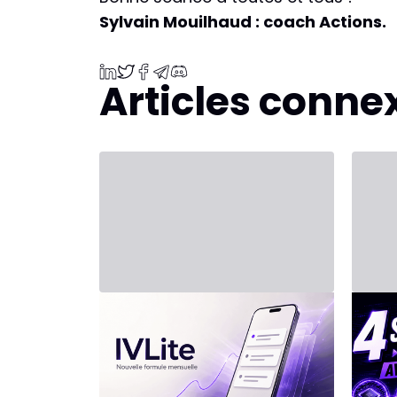
Sylvain Mouilhaud : coach Actions.
Articles conne
31 juillet 2026 - Third Party
20 juil
Nouvelle formule :
INV
IVLite
l'in
arti
IVLite : l'essentiel d'IVT en