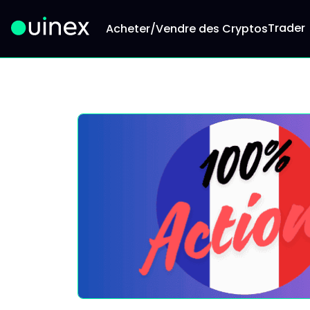
Trader
Acheter/Vendre des Cryptos
Ceci est le logo et, si vous cliquez dessus, vous 