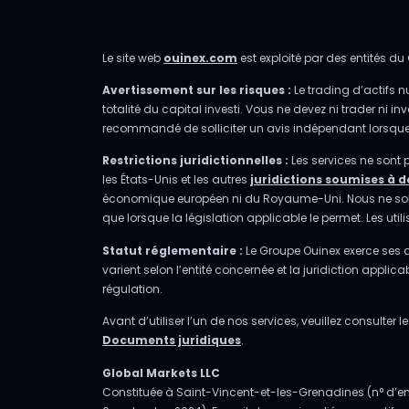
Le site web
ouinex.com
est exploité par des entités du 
Avertissement sur les risques :
Le trading d’actifs n
totalité du capital investi. Vous ne devez ni trader ni 
recommandé de solliciter un avis indépendant lorsque ce
Restrictions juridictionnelles :
Les services ne sont 
les États-Unis et les autres
juridictions soumises à d
économique européen ni du Royaume-Uni. Nous ne sollicit
que lorsque la législation applicable le permet. Les uti
Statut réglementaire :
Le Groupe Ouinex exerce ses ac
varient selon l’entité concernée et la juridiction appli
régulation.
Avant d’utiliser l’un de nos services, veuillez consulte
Documents juridiques
.
Global Markets LLC
Constituée à Saint-Vincent-et-les-Grenadines (n° d’enre