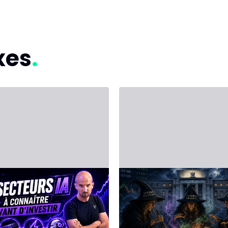
xes
let 2026 - Third Party
14 juin 2026 - Third Party
ESTIR dans
Agenda Boursie
telligence
de la Semaine d
ficielle (IA) : Les
au 19 Juin 2026 :