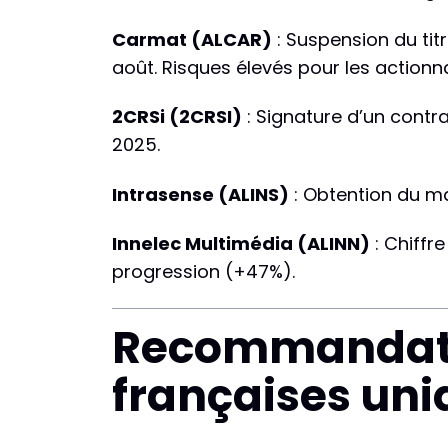
Carmat (ALCAR)
: Suspension du tit
août. Risques élevés pour les actionna
2CRSi (2CRSI)
: Signature d’un contra
2025.
Intrasense (ALINS)
: Obtention du m
Innelec Multimédia (ALINN)
: Chiffr
progression (+47%).
Recommandatio
françaises un