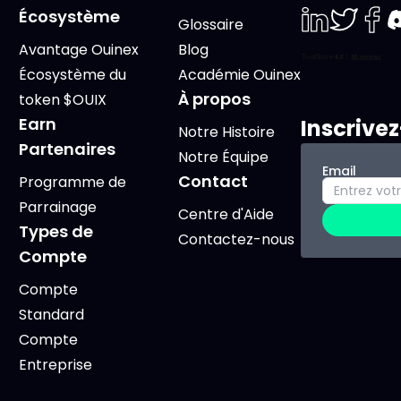
Écosystème
Glossaire
LinkedIn
Twiter
Face
D
Avantage Ouinex
Blog
Écosystème du
Académie Ouinex
À propos
token $OUIX
Earn
Inscrive
Notre Histoire
Partenaires
Notre Équipe
Email
Contact
Programme de
Parrainage
Centre d'Aide
Types de
Contactez-nous
Compte
Compte
Standard
Compte
Entreprise