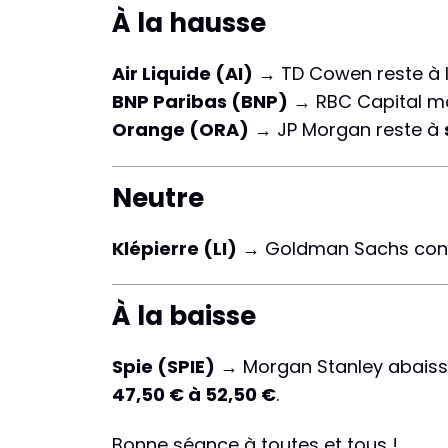
À la hausse
Air Liquide (AI)
→ TD Cowen reste à l’
BNP Paribas (BNP)
→ RBC Capital m
Orange (ORA)
→ JP Morgan reste à
Neutre
Klépierre (LI)
→ Goldman Sachs con
À la baisse
Spie (SPIE)
→ Morgan Stanley abaiss
47,50 € à 52,50 €
.
Bonne séance à toutes et tous !