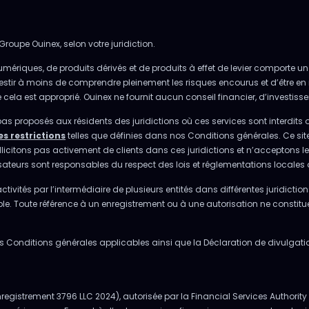
Groupe Ouinex, selon votre juridiction.
umériques, de produits dérivés et de produits à effet de levier comporte un 
investir à moins de comprendre pleinement les risques encourus et d’être en 
la est approprié. Ouinex ne fournit aucun conseil financier, d’investissem
pas proposés aux résidents des juridictions où ces services sont interdits 
es restrictions
telles que définies dans nos Conditions générales. Ce sit
ons pas activement de clients dans ces juridictions et n’acceptons les in
lisateurs sont responsables du respect des lois et réglementations locales 
tivités par l’intermédiaire de plusieurs entités dans différentes juridiction
cable. Toute référence à un enregistrement ou à une autorisation ne constit
r les Conditions générales applicables ainsi que la Déclaration de divulga
gistrement 3796 LLC 2024), autorisée par la Financial Services Authority à 