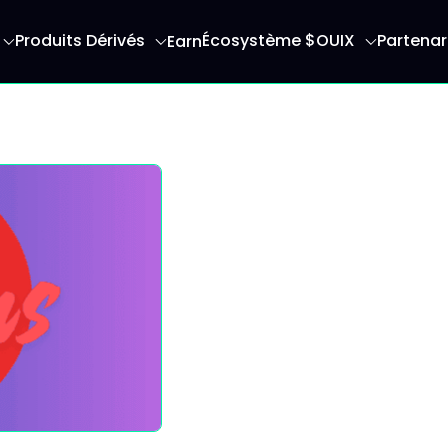
Produits Dérivés
Écosystème $OUIX
Partenar
Earn
serez redirigé vers la page d'accueil