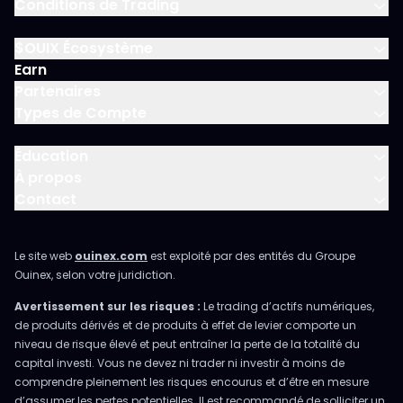
Conditions de Trading
$OUIX Écosystème
Earn
Partenaires
Types de Compte
Éducation
À propos
Contact
Le site web
ouinex.com
est exploité par des entités du Groupe
Ouinex, selon votre juridiction.
Avertissement sur les risques :
Le trading d’actifs numériques,
de produits dérivés et de produits à effet de levier comporte un
niveau de risque élevé et peut entraîner la perte de la totalité du
capital investi. Vous ne devez ni trader ni investir à moins de
comprendre pleinement les risques encourus et d’être en mesure
d’assumer les pertes potentielles. Il est recommandé de solliciter un