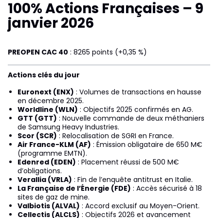
100% Actions Françaises – 9
janvier 2026
PREOPEN CAC 40
: 8265 points (+0,35 %)
Actions clés du jour
Euronext (ENX)
: Volumes de transactions en hausse
en décembre 2025.
Worldline (WLN)
: Objectifs 2025 confirmés en AG.
GTT (GTT)
: Nouvelle commande de deux méthaniers
de Samsung Heavy Industries.
Scor (SCR)
: Relocalisation de SGRI en France.
Air France-KLM (AF)
: Émission obligataire de 650 M€
(programme EMTN).
Edenred (EDEN)
: Placement réussi de 500 M€
d’obligations.
Verallia (VRLA)
: Fin de l’enquête antitrust en Italie.
La Française de l’Énergie (FDE)
: Accès sécurisé à 18
sites de gaz de mine.
Valbiotis (ALVAL)
: Accord exclusif au Moyen-Orient.
Cellectis (ALCLS)
: Objectifs 2026 et avancement