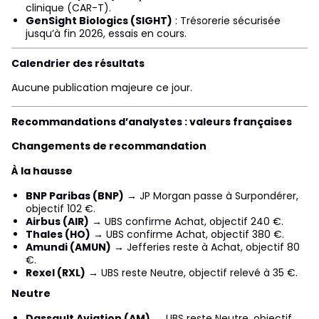
clinique (CAR-T).
GenSight Biologics (SIGHT)
: Trésorerie sécurisée
jusqu’à fin 2026, essais en cours.
Calendrier des résultats
Aucune publication majeure ce jour.
Recommandations d’analystes : valeurs françaises
Changements de recommandation
À la hausse
BNP Paribas (BNP)
→ JP Morgan passe à Surpondérer,
objectif 102 €.
Airbus (AIR)
→ UBS confirme Achat, objectif 240 €.
Thales (HO)
→ UBS confirme Achat, objectif 380 €.
Amundi (AMUN)
→ Jefferies reste à Achat, objectif 80
€.
Rexel (RXL)
→ UBS reste Neutre, objectif relevé à 35 €.
Neutre
Dassault Aviation (AM)
→ UBS reste Neutre, objectif