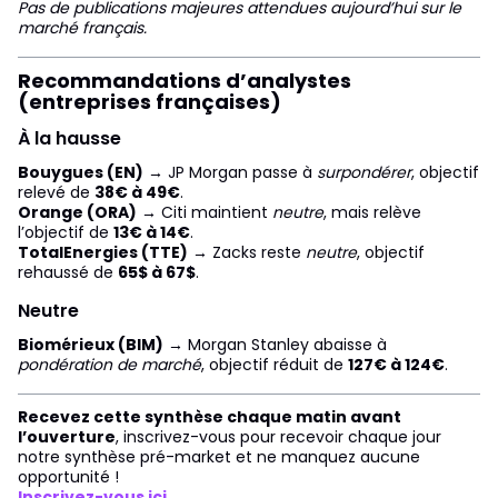
Pas de publications majeures attendues aujourd’hui sur le
marché français.
Recommandations d’analystes
(entreprises françaises)
À la hausse
Bouygues (EN)
→ JP Morgan passe à
surpondérer
, objectif
relevé de
38€ à 49€
.
Orange (ORA)
→ Citi maintient
neutre
, mais relève
l’objectif de
13€ à 14€
.
TotalEnergies (TTE)
→ Zacks reste
neutre
, objectif
rehaussé de
65$ à 67$
.
Neutre
Biomérieux (BIM)
→ Morgan Stanley abaisse à
pondération de marché
, objectif réduit de
127€ à 124€
.
Recevez cette synthèse chaque matin avant
l’ouverture
, inscrivez-vous pour recevoir chaque jour
notre synthèse pré-market et ne manquez aucune
opportunité !
Inscrivez-vous ici