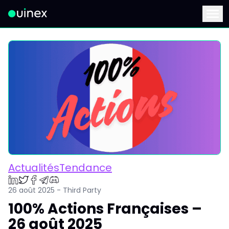
Ceci est le logo et, si vous cliquez dessus, vous serez redirigé 
Menu
ActualitésTendance
26 août 2025 - Third Party
100% Actions Françaises –
26 août 2025