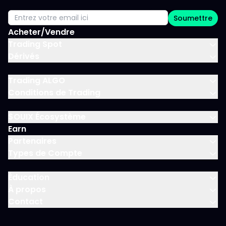
Soumettre
Acheter/Vendre
Trading Spot
Dérivés
Trading ALGO
Conditions de Trading
$OUIX Écosystème
Earn
Partenaires
Types de Compte
Éducation
À propos
Contact