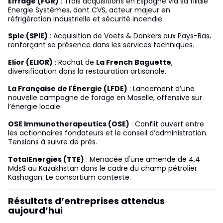
Eiffage (FGR)
: Trois acquisitions en Espagne via sa filiale
Energie Systèmes, dont CVS, acteur majeur en
réfrigération industrielle et sécurité incendie.
Spie (SPIE)
: Acquisition de Voets & Donkers aux Pays-Bas,
renforçant sa présence dans les services techniques.
Elior (ELIOR)
: Rachat de
La French Baguette
,
diversification dans la restauration artisanale.
La Française de l'Énergie (LFDE)
: Lancement d’une
nouvelle campagne de forage en Moselle, offensive sur
l’énergie locale.
OSE Immunotherapeutics (OSE)
: Conflit ouvert entre
les actionnaires fondateurs et le conseil d’administration.
Tensions à suivre de près.
TotalEnergies (TTE)
: Menacée d'une amende de 4,4
Mds$ au Kazakhstan dans le cadre du champ pétrolier
Kashagan. Le consortium conteste.
Résultats d’entreprises attendus
aujourd’hui