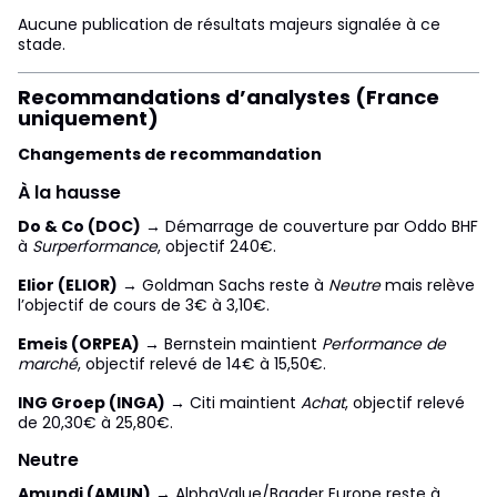
Aucune publication de résultats majeurs signalée à ce
stade.
Recommandations d’analystes (France
uniquement)
Changements de recommandation
À la hausse
Do & Co (DOC)
→ Démarrage de couverture par Oddo BHF
à
Surperformance
, objectif 240€.
Elior (ELIOR)
→ Goldman Sachs reste à
Neutre
mais relève
l’objectif de cours de 3€ à 3,10€.
Emeis (ORPEA)
→ Bernstein maintient
Performance de
marché
, objectif relevé de 14€ à 15,50€.
ING Groep (INGA)
→ Citi maintient
Achat
, objectif relevé
de 20,30€ à 25,80€.
Neutre
Amundi (AMUN)
→ AlphaValue/Baader Europe reste à