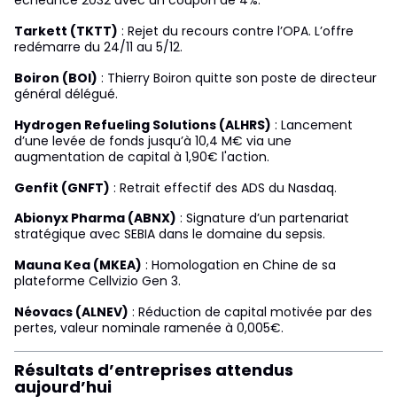
échéance 2032 avec un coupon de 4%.
Tarkett (TKTT)
: Rejet du recours contre l’OPA. L’offre
redémarre du 24/11 au 5/12.
Boiron (BOI)
: Thierry Boiron quitte son poste de directeur
général délégué.
Hydrogen Refueling Solutions (ALHRS)
: Lancement
d’une levée de fonds jusqu’à 10,4 M€ via une
augmentation de capital à 1,90€ l'action.
Genfit (GNFT)
: Retrait effectif des ADS du Nasdaq.
Abionyx Pharma (ABNX)
: Signature d’un partenariat
stratégique avec SEBIA dans le domaine du sepsis.
Mauna Kea (MKEA)
: Homologation en Chine de sa
plateforme Cellvizio Gen 3.
Néovacs (ALNEV)
: Réduction de capital motivée par des
pertes, valeur nominale ramenée à 0,005€.
Résultats d’entreprises attendus
aujourd’hui