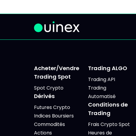
dizaines d'analyses, d'avis
on te
contradictoires et de signaux
lectur
se
Acheter/Vendre
Trading ALGO
Trading Spot
Trading API
Spot Crypto
Trading
Dérivés
Automatisé
Conditions de
Futures Crypto
Trading
Indices Boursiers
Commodités
Frais Crypto Spot
Actions
Heures de