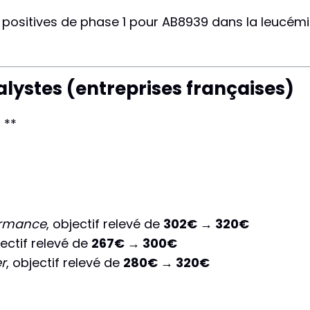
positives de phase 1 pour AB8939 dans la leucémie
ystes (entreprises françaises)
 **
ormance
, objectif relevé de
302€ → 320€
jectif relevé de
267€ → 300€
r
, objectif relevé de
280€ → 320€