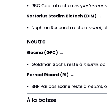
RBC Capital reste à
surperforman
Sartorius Stedim Biotech (DIM)
→
Nephron Research reste à
achat
, 
Neutre
Gecina (GFC)
→
Goldman Sachs reste à
neutre
, ob
Pernod Ricard (RI)
→
BNP Paribas Exane reste à
neutre
, 
À la baisse