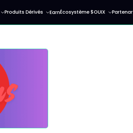
Produits Dérivés
Écosystème $OUIX
Partenar
Earn
serez redirigé vers la page d'accueil