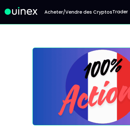
Trader
Acheter/Vendre des Cryptos
Ceci est le logo et, si vous cliquez dessus, vous 