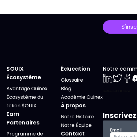
 donne une grille de
majeures et une séanc
e simple : 4 piliers,
exceptionnelle de « Trip
Witching » susceptible
S'insc
d'accentuer la volatilité
marchés. Lundi 15 Juin 2
Le G7 en France sous
surveillance géopolitiq
$OUIX
Éducation
Notre comm
Écosystème
Glossaire
LinkedIn
Twiter
Face
D
Avantage Ouinex
Blog
Écosystème du
Académie Ouinex
À propos
token $OUIX
Earn
Inscrive
Notre Histoire
Partenaires
Notre Équipe
Email
Contact
Programme de