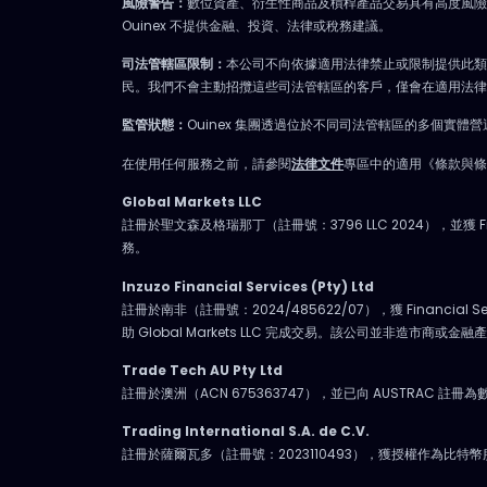
風險警告：
數位資產、衍生性商品及槓桿產品交易具有高度風
Ouinex 不提供金融、投資、法律或稅務建議。
司法管轄區限制：
本公司不向依據適用法律禁止或限制提供此類
民。我們不會主動招攬這些司法管轄區的客戶，僅會在適用法律
監管狀態：
Ouinex 集團透過位於不同司法管轄區的多個
在使用任何服務之前，請參閱
法律文件
專區中的適用《條款與條
Global Markets LLC
註冊於聖文森及格瑞那丁（註冊號：3796 LLC 2024），並獲 Fi
務。
Inzuzo Financial Services (Pty) Ltd
註冊於南非（註冊號：2024/485622/07），獲 Financia
助 Global Markets LLC 完成交易。該公司並非造市商或金
Trade Tech AU Pty Ltd
註冊於澳洲（ACN 675363747），並已向 AUSTRAC 註冊為數位
Trading International S.A. de C.V.
註冊於薩爾瓦多（註冊號：2023110493），獲授權作為比特