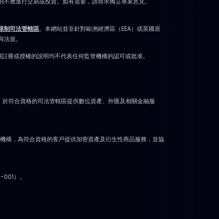
則不應進行交易或投資。如有需要，請尋求獨立專業意見。
限制司法管轄區
。本網站並非針對歐洲經濟區（EEA）或英國居
與法規。
有關註冊或授權的說明均不代表任何監管機構的認可或批准。
9 月 6 日）。於符合資格的司法管轄區提供數位資產、外匯及相關金融服
S 法案》作為中介機構，為符合資格的客戶提供加密資產及衍生性商品服務，並協
9-001）。