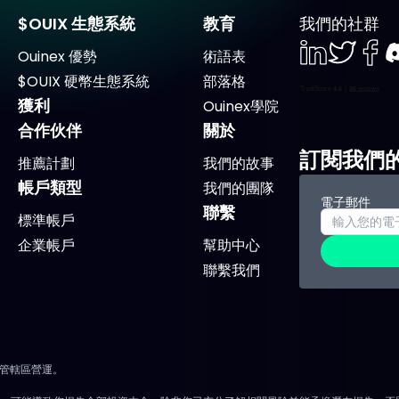
$OUIX 生態系統
教育
我們的社群
Ouinex 優勢
術語表
LinkedIn
Twiter
Face
D
$OUIX 硬幣生態系統
部落格
獲利
Ouinex學院
合作伙伴
關於
訂閱我們
推薦計劃
我們的故事
帳戶類型
我們的團隊
電子郵件
聯繫
標準帳戶
企業帳戶
幫助中心
聯繫我們
法管轄區營運。