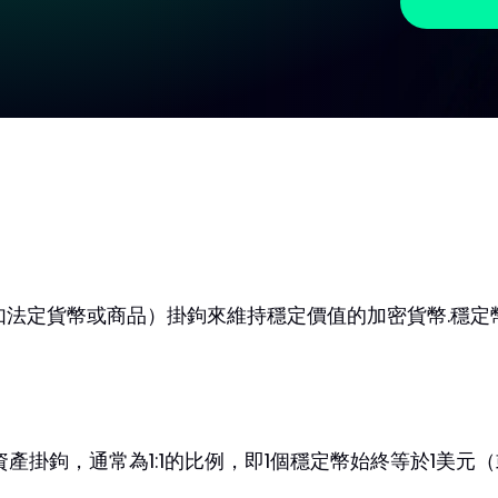
如法定貨幣或商品）掛鉤來維持穩定價值的加密貨幣.穩定
掛鉤，通常為1:1的比例，即1個穩定幣始終等於1美元（