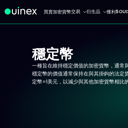
交易
衍生品
$OU
買賣加密貨幣
獲利
此為Logo，點擊將返回首頁
穩定幣
一種旨在維持穩定價值的加密貨幣，通常與
穩定幣的價值通常保持在與其掛鉤的法定貨
定幣=1美元，以減少與其他加密貨幣相比的