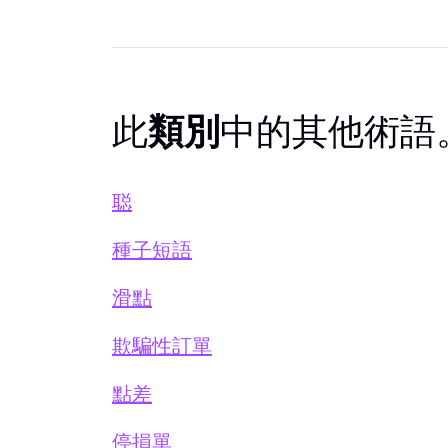
此
類別
中的其他術語
聪
種子短語
滑點
欺騙性訂單
點差
停損單