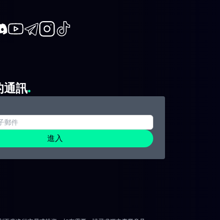
book
iscord
Youtube
Telegram
Instagram
TikTok
的通訊
進入