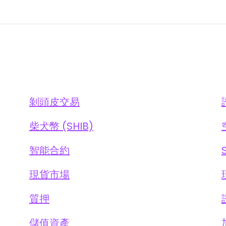
。
剝頭皮交易
柴犬幣 (SHIB)
智能合約
現貨市場
質押
儲值資產