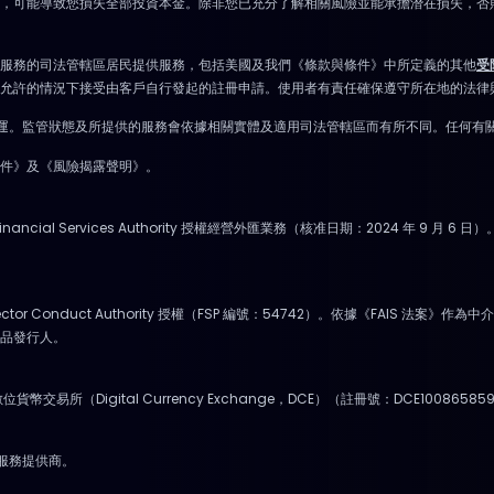
險，可能導致您損失全部投資本金。除非您已充分了解相關風險並能承擔潛在損失，否
服務的司法管轄區居民提供服務，包括美國及我們《條款與條件》中所定義的其他
受
允許的情況下接受由客戶自行發起的註冊申請。使用者有責任確保遵守所在地的法律
實體營運。監管狀態及所提供的服務會依據相關實體及適用司法管轄區而有所不同。任何
件》及《風險揭露聲明》。
nancial Services Authority 授權經營外匯業務（核准日期：2024 年 
l Sector Conduct Authority 授權（FSP 編號：54742）。依據《FAI
融產品發行人。
貨幣交易所（Digital Currency Exchange，DCE）（註冊號：DCE10086585
幣服務提供商。