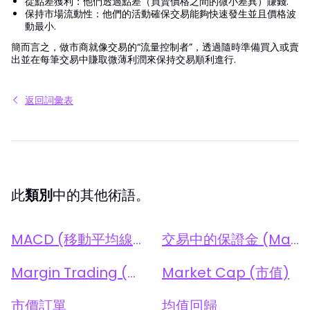
從點差獲利：他們透過點差（買賣價格之間的微小差異）賺錢.
保持市場流動性：他們的活動確保交易能夠快速發生並且價格波
動最小.
簡而言之，做市商就像交易的“流量控制者”，透過隨時準備買入或賣
出並在每筆交易中賺取微薄利潤來保持交易順利進行.
返回詞彙表
此
類別
中的其他術語。
MACD (移動平均線收斂與發散)
交易中的保證金 (Margin)
Margin Trading (保證金交易)
Market Cap (市值)
市價訂單
均值回歸