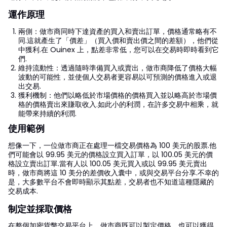
運作原理
兩側：做市商同時下達資產的買入和賣出訂單，價格通常略有不
同.這就產生了「價差」（買入價和賣出價之間的差額），他們從
中獲利.在 Ouinex 上，點差非常低，您可以在交易時即時看到它
們.
維持流動性：透過隨時準備買入或賣出，做市商降低了價格大幅
波動的可能性，並使個人交易者更容易以可預測的價格進入或退
出交易.
獲利機制：他們以略低於市場價格的價格買入並以略高於市場價
格的價格賣出來賺取收入.如此小的利潤，在許多交易中相乘，就
能帶來持續的利潤.
使用範例
想像一下，一位做市商正在處理一檔交易價格為 100 美元的股票.他
們可能會以 99.95 美元的價格設立買入訂單，以 100.05 美元的價
格設立賣出訂單.當有人以 100.05 美元買入或以 99.95 美元賣出
時，做市商將這 10 美分的差價收入囊中，或與交易平台分享.不幸的
是，大多數平台不會即時顯示其點差，交易者也不知道這種隱藏的
交易成本.
制定並採取價格
在整個加密貨幣交易平台上，做市商既可以製定價格，也可以獲得