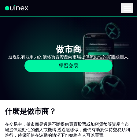
此為Logo，點擊將返回首頁
Menu
做市商
透過以有競爭力的價格買賣資產向市場提供流動性的實體或個人.
學習交易
什麼是做市商？
在交易中，做市商是透過不斷提供買賣股票或加密貨幣等資產向市
場提供流動性的個人或機構.透過這樣做，他們有助於保持交易順利
進行，確保即使在波動的情況下也始終有人可以買賣.