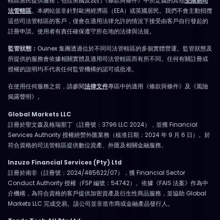
轄區居民提供服務，包括美國及我們《條款與條件》中所定義的其他
受限制司
法管轄區
。本網站並非針對歐洲經濟區（EEA）或英國居民。我們不會主動招攬
這些司法管轄區的客戶，僅會在適用法律允許的情況下接受由客戶自行發起的
註冊申請。使用者有責任確保遵守所在地的法律與法規。
監管狀態：
Ouinex 集團透過位於不同司法管轄區的多個實體營運。監管狀態及
所提供的服務會依據相關實體及適用司法管轄區而有所不同。任何有關註冊或
授權的說明均不代表任何監管機構的認可或批准。
在使用任何服務之前，請參閱
法律文件
專區中的適用《條款與條件》及《風險
揭露聲明》。
Global Markets LLC
註冊於聖文森及格瑞那丁（註冊號：3796 LLC 2024），並獲 Financial
Services Authority 授權經營外匯業務（核准日期：2024 年 9 月 6 日）。於
符合資格的司法管轄區提供數位資產、外匯及相關金融服務。
Inzuzo Financial Services (Pty) Ltd
註冊於南非（註冊號：2024/485622/07），獲 Financial Sector
Conduct Authority 授權（FSP 編號：54742）。依據《FAIS 法案》作為中
介機構，為符合資格的客戶提供加密資產及衍生性商品服務，並協助 Global
Markets LLC 完成交易。該公司並非造市商或金融產品發行人。