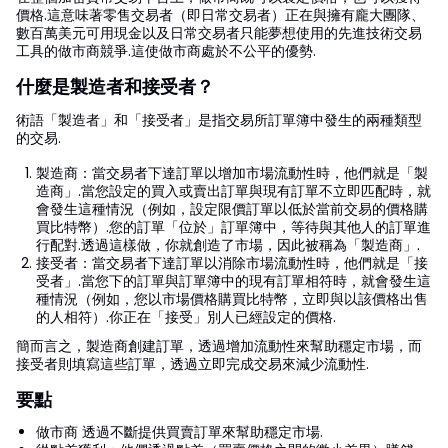
價格.這意味著零售交易者（即日常交易者）正在與擁有龐大團隊、
數百萬美元可用現金以及日常交易者只能夢想使用的先進技術交易
工具的做市商競爭.這使做市商處於不公平的優勢.
什麼是製造者和接受者？
術語「製造者」和「接受者」是指交易所訂單簿中發生的兩種類型
的交易.
製造商：當交易者下達訂單以增加市場流動性時，他們就是「製
造商」.當您設定的買入或賣出訂單與現有訂單不立即匹配時，就
會發生這種情況（例如，設定限價訂單以低於當前交易的價格購
買比特幣）.您的訂單「位於」訂單簿中，等待與其他人的訂單進
行配對.透過這樣做，你就創造了市場，因此被稱為「製造商」.
接受者：當交易者下達訂單以消除市場流動性時，他們就是「接
受者」.當您下的訂單與訂單簿中的現有訂單相符時，就會發生這
種情況（例如，您以市場價格購買比特幣，立即與以該價格出售
的人相符）.你正在「接受」別人已經設定的價格.
簡而言之，製造商創建訂單，透過增加流動性來幫助穩定市場，而
接受者則填寫這些訂單，透過立即完成交易來減少流動性.
要點
做市商 透過不斷提供買賣訂單來幫助穩定市場.