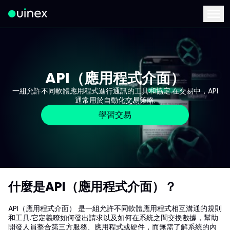
此為Logo，點擊將返回首頁
Menu
API（應用程式介面）
一組允許不同軟體應用程式進行通訊的工具和協定.在交易中，API
通常用於自動化交易策略.
學習交易
什麼是API（應用程式介面）？
API（應用程式介面） 是一組允許不同軟體應用程式相互溝通的規則
和工具.它定義瞭如何發出請求以及如何在系統之間交換數據，幫助
開發人員整合第三方服務、應用程式或硬件，而無需了解系統的內