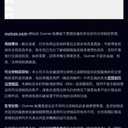
教育
關於
聯繫
ouinex.com
網站由 Ouinex 集團旗下實體依據您所在的司法管轄區營運。
風險警告：
數位資產、衍生性商品及槓桿產品交易具有高度風險，可能導致您
損失全部投資本金。除非您已充分了解相關風險並能承擔潛在損失，否則不應
進行交易或投資。如有需要，請尋求獨立專業意見。Ouinex 不提供金融、投
資、法律或稅務建議。
司法管轄區限制：
本公司不向依據適用法律禁止或限制提供此類服務的司法管
轄區居民提供服務，包括美國及我們《條款與條件》中所定義的其他
受限制司
法管轄區
。本網站並非針對歐洲經濟區（EEA）或英國居民。我們不會主動招攬
這些司法管轄區的客戶，僅會在適用法律允許的情況下接受由客戶自行發起的
註冊申請。使用者有責任確保遵守所在地的法律與法規。
監管狀態：
Ouinex 集團透過位於不同司法管轄區的多個實體營運。監管狀態及
所提供的服務會依據相關實體及適用司法管轄區而有所不同。任何有關註冊或
授權的說明均不代表任何監管機構的認可或批准。