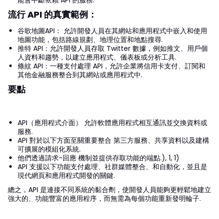
能會中斷依賴 API 的服務.
流行 API 的真實範例：
谷歌地圖API： 允許開發人員在其網站和應用程式中嵌入和使用
地圖功能，包括路線規劃、地理位置和地點搜尋.
推特 API：允許開發人員存取 Twitter 數據，例如推文、用戶個
人資料和趨勢，以建立應用程式、儀表板或分析工具.
條紋 API：一種支付處理 API，允許企業將信用卡支付、訂閱和
其他金融服務整合到其網站或應用程式中.
要點
API（應用程式介面） 允許軟體應用程式相互通訊並交換資料或
服務.
API 對於以下方面至關重要整合 第三方服務、共享資料以及建構
可擴展的模組化系統.
他們透過請求-回應 機制並提供存取功能的端點.), 1, 1)
API 支援以下功能支付處理、社群媒體整合、和自動化，並且是
現代網頁和應用程式開發的關鍵.
總之，API 是連接不同系統的黏合劑，使開發人員能夠更輕鬆地建立
強大的、功能豐富的應用程序，而無需為每個功能重新發明輪子.