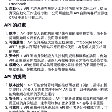
Facebook.
自動化：
API 允許系統在無需人工幹預的情況下協同工作，從而
實現自動化工作流程.例如，公司可能使用 API 自動將客戶資訊從
CRM 更新到行銷工具.
API 的好處
效率：
API 使開發人員能夠使用預先存在的服務和功能，而不是
從頭開始建立所有內容，從而節省時間.
可擴展性：
API 允許系統大規模互動.例如，**Google Maps
API** 被數以百萬計的網站和應用程式使用，為每個人提供相同
的功能.
安全性：
API 透過身份驗證方法控制對資料和服務的訪問，例如
API 金鑰 或者開放認證，確保只有授權使用者才能存取某些功能.
模組化：
API使得建置成為可能模組化系統 軟體的不同部分可以
獨立更新、替換或維護，而不影響整個系統.
API 的挑戰
版本控制：
API 可能會隨著時間的推移而改變（例如，當添加新
功能時）.開發人員需要管理不同的 API 版本，以便舊的應用程式
能夠繼續在較新的系統上運行.
安全性：
如果沒有適當保護，API 可能會暴露敏感資料或功能.使
用正確的身份驗證、速率限制和加密來保護 API 存取非常重要.
可靠性：
API 依賴外部系統.如果 API 提供者遇到停機或問題，可