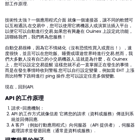
部工作原理.
技術性太強？一個應用程式介面 就像一個連接器，讓不同的軟體可
以互相通訊.在交易中，您可以使用它將機器人或演算法插入平台，
以便它可以自動進行交易.如果您有興趣在 Ouinex 上設定此功能，
請聯絡我們，我們將為您服務！
自動交易很棒，因為它不情緒化（沒有恐慌性買入或賣出！），速
度很快，並且可以在您吃飯、睡覺或環遊世界時進行交易.然而，我
們大多數人沒有自己的小交易機器人.這就是為什麼，在 Ouinex
上，您可以設定交易提醒 這樣您就不必一直掌握正在發生的事情，
而是在發生事情時收到警報.您可以自行設定變量，例如當 EHT 上漲
而比特幣下跌時進行 ping 操作.您可以設定任意多個變數.
現在，回到API.
API 的工作原理
請求-回應機制：
API 的工作方式就像信差 它將您的請求（資料或服務）傳送到系
統並回傳回應.
A 客戶 （例如行動應用程式）向伺服器 （API 提供者），伺服器
處理請求並發迴回應（通常是資料或服務）.