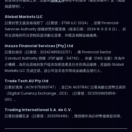
在使用任何服務之前，請參閱
法律文件
專區中的適用《條款與條件》及《風險
揭露聲明》。
Global Markets LLC
註冊於聖文森及格瑞那丁（註冊號：3796 LLC 2024），並獲 Financial
Services Authority 授權經營外匯業務（核准日期：2024 年 9 月 6 日）。於
符合資格的司法管轄區提供數位資產、外匯及相關金融服務。
Inzuzo Financial Services (Pty) Ltd
註冊於南非（註冊號：2024/485622/07），獲 Financial Sector
Conduct Authority 授權（FSP 編號：54742）。依據《FAIS 法案》作為中
介機構，為符合資格的客戶提供加密資產及衍生性商品服務，並協助 Global
Markets LLC 完成交易。該公司並非造市商或金融產品發行人。
Trade Tech AU Pty Ltd
註冊於澳洲（ACN 675363747），並已向 AUSTRAC 註冊為數位貨幣交易所
（Digital Currency Exchange，DCE）（註冊號：DCE100865859-
001）。
Trading International S.A. de C.V.
註冊於薩爾瓦多（註冊號：2023110493），獲授權作為比特幣服務提供商。