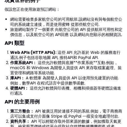
現實世界的例子
假設您正在使用旅遊預訂網站：
網站需要檢查多家航空公司的可用航班.該網站沒有與每個航空公
司的系統建立連接，而是使用蜜蜂 從那些航空公司.
旅遊網站製作了一個要求 向航空公司的 API 提供航班可用性和定
價信息，以及航空公司的 API回應 以及網站向您顯示的相關資訊.
API 類型
Web APIs (HTTP APIs):
這些 API 允許基於 Web 的服務進行
通訊.例子包括谷歌地圖 API, 推特API和 PayPal API.
作業系統API：
這些允許軟體與底層**作業系統**互動.例如，
macOS 和 Windows 為開發人員提供 API 來存取檔案處理、裝
置管理和網路等系統功能.
庫API：
A 軟體庫 為開發人員提供 API 以使用預先建置的功能.
例如，數學API 在程式語言中提供數學函數.
硬體API：
這些允許軟體與印表機、相機和掃描器等硬體設備進
行通訊.
API 的主要用例
第三方整合：
API 被廣泛用於連接不同的系統.例如，電子商務商
店可以集成支付介面像 Stripe 或 PayPal 一樣安全地處理付款.
資料共享：
API 可以輕鬆存取外部來源的數據，例如獲取天氣更
新、檢索股票價格或從平台提取社交媒體數據嘰嘰喳喳 或者