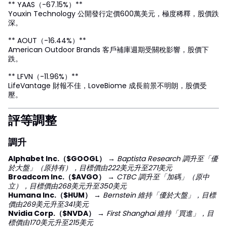
** YAAS（-67.15%）**
Youxin Technology 公開發行定價600萬美元，極度稀釋，股價跌
深。
** AOUT（-16.44%）**
American Outdoor Brands 客戶補庫週期受關稅影響，股價下
跌。
** LFVN（-11.96%）**
LifeVantage 財報不佳，LoveBiome 成長前景不明朗，股價受
壓。
評等調整
調升
Alphabet Inc.（$GOOGL）
→
Baptista Research 調升至「優
於大盤」（原持有），目標價由222美元升至271美元
Broadcom Inc.（$AVGO）
→
CTBC 調升至「加碼」（原中
立），目標價由268美元升至350美元
Humana Inc.（$HUM）
→
Bernstein 維持「優於大盤」，目標
價由269美元升至341美元
Nvidia Corp.（$NVDA）
→
First Shanghai 維持「買進」，目
標價由170美元升至215美元