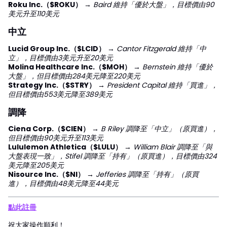
Roku Inc.（$ROKU）
→
Baird 維持「優於大盤」，目標價由90
美元升至110美元
中立
Lucid Group Inc.（$LCID）
→
Cantor Fitzgerald 維持「中
立」，目標價由3美元升至20美元
Molina Healthcare Inc.（$MOH）
→
Bernstein 維持「優於
大盤」，但目標價由284美元降至220美元
Strategy Inc.（$STRY）
→
President Capital 維持「買進」，
但目標價由553美元降至389美元
調降
Ciena Corp.（$CIEN）
→
B Riley 調降至「中立」（原買進），
但目標價由90美元升至113美元
Lululemon Athletica（$LULU）
→
William Blair 調降至「與
大盤表現一致」，Stifel 調降至「持有」（原買進），目標價由324
美元降至205美元
Nisource Inc.（$NI）
→
Jefferies 調降至「持有」（原買
進），目標價由48美元降至44美元
點此註冊
祝大家操作順利！