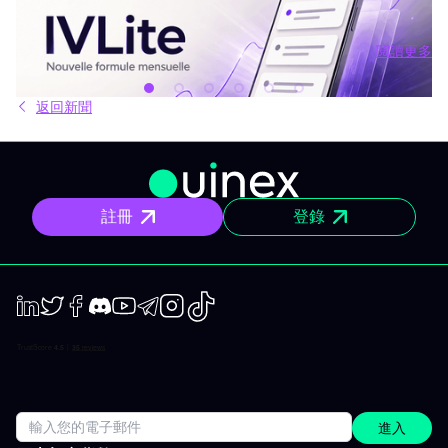
情簡報和回顧，直接傳送到你的手機和電腦，無其他額外內容。 問
題不是資訊不夠，而是太多。每天市場上有太多分析、互有矛盾的
觀點與訊號交錯。結果就是你不斷拖延，說「稍後再看」，最後只
閱讀更多
能被動應對市場，而非主動掌握。 IVLite就是基於這種狀況誕生
閱讀更多
的。單一簡單的方案，每月 29 歐元，只給你最重要的內容：IVT 精
華推播。 IVLite 究竟是什麼？ IVLite 就是獲得 IVT 推播通知的權
返回新聞
限。純粹內容，無多無少。 具體來說，你能在手機與電腦收到 IVT
教練團隊撰寫的清晰操作計畫、短中期簡報與市場回顧。你打開資
訊、閱讀後，立即知道該注意什麼、關注理由為何。無須在資訊流
裏擔心雜亂、沒有多餘填充內容。 專門為想積極投資，但有工作、
有生活、沒辦法一整天盯著屏幕的人設計。 你會收到什麼？ 精準的
市場訊息 明確情境與重要點位，讓你一眼聚焦，不會分心。 明確規
註冊
登錄
劃 操作架構預先設好：需關注區域、預設劇本與失效臨界點。市場
開盤不再摸索，你已經有備而來。 短／中期簡報 行情動盪時把握波
動性；出現趨勢時則有系統地追隨；兩個時間周期都全面涵蓋。 市
場回顧 以資金流、流動性、投資人行為為依據，不是預設臆測、更
非外界雜音。 IVLite 典型一天 簡單舉例，一天會收到什麼： 07:45
晨間簡報 盤前訂下今日基調。 09:12 今日規劃，CAC 40 確定關鍵
位、預設劇本、以及無效點。 14:30 中期簡報，黃金 趨勢形成時，
LinkedIn
Twiter
Facebook
Discord
Youtube
Telegram
Instagram
TikTok
嚴格跟進。 22:05 市場回顧，S&P 500 美股收盤時解讀市場流與流
動性。 一天僅需讀幾分鐘，分時段配送，這就是方案的宗旨：緊貼
市場進度，不需投入全日。 涵蓋所有重要市場 IVT 教練涵蓋所有主
要資產類別：
進入