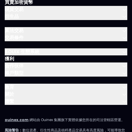
買賣加密貨幣
現貨交易
衍生品
算法交易
交易條件
$OUIX 生態系統
獲利
合作伙伴
帳戶類型
教育
關於
聯繫
ouinex.com
網站由 Ouinex 集團旗下實體依據您所在的司法管轄區營運。
風險警告：
數位資產、衍生性商品及槓桿產品交易具有高度風險，可能導致您