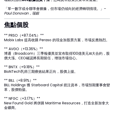
「單一數字或令聯準會猶豫，但市場仍傾向於經濟轉弱情境。」–
Paul Donovan，瑞銀
焦點個股
** PRSO（+87.04%）**
Mobix Labs 提高收購 Peraso 的現金加股票方案，市場反應熱烈。
** AVGO（+13.36%）**
博通（Broadcom）三季報優異並宣布取得100億美元AI大合約，股
價大漲。CEO確認將長期留任，增強市場信心。
** BNTX（+9.18%）**
BioNTech乳癌三期療效結果正向，股價上揚。
** BILL（+8.91%）**
BILL Holdings 獲 Starboard Capital 挹注資本，市場預期董事會變
革，股價勁揚。
** NFGC（+3.17%）**
New Found Gold 將併購 Maritime Resources，打造全新加拿大
金礦商。