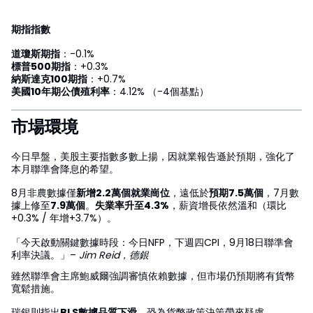
期指指數
道瓊斯期指
：-0.1%
標普500期指
：+0.3%
納斯達克100期指
：+0.7%
美國10年期公債殖利率
：4.12% （-4個基點）
市場環境
今日早盤，美股主要指數多數上揚，因就業報告遜於預期，強化了
本月聯準會降息的希望。
8月非農數據僅
新增2.2萬個就業崗位
，遠低於
預期7.5萬個
，7月數
據上修至
7.9萬個
。
失業率升至4.3%
，薪資增長依然溫和（環比
+0.3% / 年增+3.7%）。
「今天啟動關鍵數據時段：今日NFP，下週四CPI，9月18日聯準會
利率決議。」–
Jim Reid，德銀
雖然聯準會主席鮑威爾強調審慎依賴數據，但市場仍預期將有貨幣
寬鬆措施。
瑞銀則指出
BLS數據品質下滑
，恐為貨幣政策決策帶來疑慮。