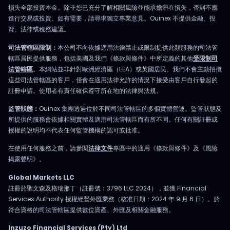
損失全部投資本金。除非您已充分了解相關風險並能承擔潛在損失，否則不應
進行交易或投資。如有需要，請尋求獨立專業意見。Ouinex 不提供金融、投
資、法律或稅務建議。
司法管轄區限制：
本公司不向依據適用法律禁止或限制提供此類服務的司法管
轄區居民提供服務，包括美國及我們《條款與條件》中所定義的其他
受限制司
法管轄區
。本網站並非針對歐洲經濟區（EEA）或英國居民。我們不會主動招攬
這些司法管轄區的客戶，僅會在適用法律允許的情況下接受由客戶自行發起的
註冊申請。使用者有責任確保遵守所在地的法律與法規。
監管狀態：
Ouinex 集團透過位於不同司法管轄區的多個實體營運。監管狀態及
所提供的服務會依據相關實體及適用司法管轄區而有所不同。任何有關註冊或
授權的說明均不代表任何監管機構的認可或批准。
在使用任何服務之前，請參閱
法律文件
專區中的適用《條款與條件》及《風險
揭露聲明》。
Global Markets LLC
註冊於聖文森及格瑞那丁（註冊號：3796 LLC 2024），並獲 Financial
Services Authority 授權經營外匯業務（核准日期：2024 年 9 月 6 日）。於
符合資格的司法管轄區提供數位資產、外匯及相關金融服務。
Inzuzo Financial Services (Pty) Ltd