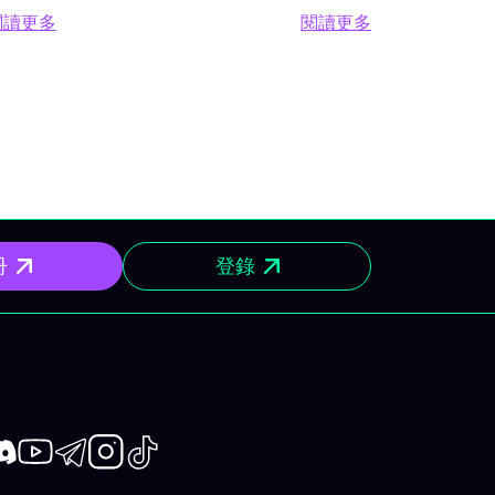
工智慧、總體經濟、企業財報及
場對英特爾
觀經濟
閱讀更多
閱讀更多
歷史性IPO交織登場。 Apple
Ondas（
支柱
閱讀更多 2026年6月15日至19日股市週度日程：美聯儲、G
閱讀更多 財經日程表
市場波
WWDC 焦點 Apple 舉辦主題為
開帷幕，期
時段。
“All Systems Glow” 的開發者大
烈。 最超買
法國G7
會WWDC。 iOS 27、macOS
Robo.ai、
日焦點
27、watchOS 27 與 visionOS
Precisi
。市場
27 的相關發佈備受關注，尤其是
SunCar、E
的會談
重點推出大幅強化整合AI（Apple
Zoetis。 P
整體投
Intelligence）的Siri。 SpaceX
Technol
峰會於
冊
登錄
歷史性上市 SpaceX 預計將於6
趣依然高企
over
月12日以每股135美元掛牌上市。
度（BIDU
聚焦人
目標：募資750億美元，市值接
Lument
化。
近1.77萬億美元。 航空航天、國
克100 Sh
防及半導體板塊影響深遠。 其他
普中型股4
）財報公
預計上市：Lannister
國際 Spa
）預期首
Mining（DRIL）、
書 🖥 重大事
除息
book
iscord
Youtube
Telegram
Instagram
TikTok