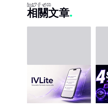
相關文章
2026年7月31日 - Third Party
2026年7
新方案：IVLite
投資
四
IVLite：IVT 精華推播通知，每月
僅需 29 歐元 簡明的投資方案、
人工智
行情簡報和回顧，直接傳送到你
擎。但
的手機和電腦，無其他額外內
什麼意
容。 問題不是資訊不夠，而是太