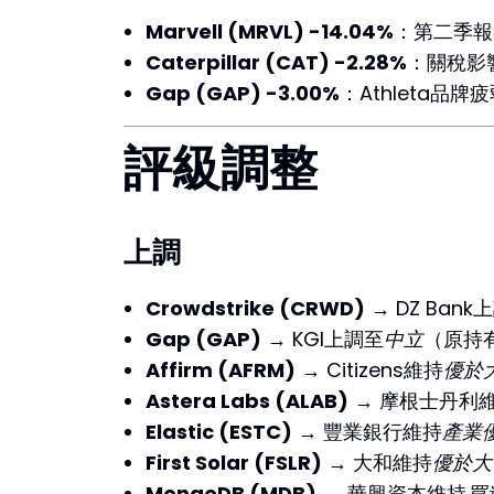
Marvell (MRVL) -14.04%
：第二季報
Caterpillar (CAT) -2.28%
：關稅影
Gap (GAP) -3.00%
：Athleta
評級調整
上調
Crowdstrike (CRWD)
→ DZ Bank
Gap (GAP)
→ KGI上調至
中立
（原持有
Affirm (AFRM)
→ Citizens維持
優於
Astera Labs (ALAB)
→ 摩根士丹利
Elastic (ESTC)
→ 豐業銀行維持
產業
First Solar (FSLR)
→ 大和維持
優於大
MongoDB (MDB)
→ 華興資本維持
買