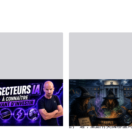
月20日 - Third Party
2026年6月14日 - Third Party
人工智慧（AI）：
2026年6月15日至
大支柱
股市週度日程：美
儲、G7及三巫日
慧是2026年市場的核心引
「一籃子買AI」這件事沒
焦點
本週對投資者來說將是相
義，在FOMO情緒下追高
的一週，重點有美國聯儲