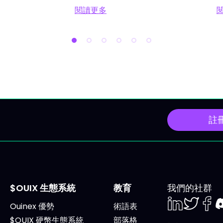
了解自己到底買的是什麼，
議、G7峰會、多項重大宏
閱讀更多
很危險。 本文給你一個簡明
IVLite
閱讀更多 投資人工智慧（AI）：四大
數據公布，以及可能加劇
四大支柱，各有ETF推介、
動的特別「三巫日」交易
支柱三檔焦點股票，還有每
2026年6月15日星期一：
場都需遵循的規則。頁底有
峰會下的地緣政治關注 全
影片，想鑽研細節不妨一
為於埃維昂舉行的G7峰會
 每個支柱有兩種互補玩法：
將密切關注美國與伊朗間
：可涵蓋整個產業，避免踩錯
進展，這或會影響油價及
 2到3檔領導股：爭取更高
資者信心。 關注事項 G7
註
，風險也相對增大。 每一個
埃維昂整週舉行。 HPE Disc
你都能看到理由、工具、值
2026於拉斯維加斯揭幕，
蹤的股票，以及參考的技術
工智能及IT基礎設施現代
域。 支柱一：算力，AI的
Dave & Buster's
AI模型既無法訓練，也無法
Entertainment（PLAY
$OUIX 生態系統
教育
我們的社群
，若沒有強大算力。算力是
布。 Kardigan（KARD
Ouinex 優勢
術語表
今年雲端巨頭的7500億美
次公開招股。 多隻藍籌股
LinkedIn
Twiter
Face
D
$OUIX 硬幣生態系統
部落格