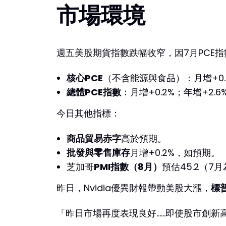
市場環境
週五美股期貨指數跌幅收窄，因7月PCE
核心PCE
（不含能源與食品）：月增+0.3
總體PCE指數
：月增+0.2%；年增+2.
今日其他指標：
商品貿易赤字
高於預期。
批發與零售庫存
月增+0.2%，如預期。
芝加哥
PMI指數（8月）
預估45.2（7
昨日，Nvidia優異財報帶動美股大漲，
標
「昨日市場再度表現良好......即使股市