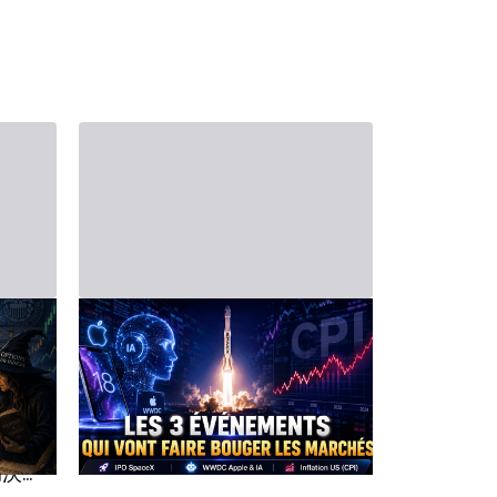
2026年6月6日 - Third Party
2026年5月16日 
19日
財經日程表——6月8日
2026
聯
至12日一週展望
日行事
成為
6月8日週一——Apple WWDC 與
週一 5月18日
SpaceX 上市：AI 與太空激勵市
Technolo
當繁忙
場 本週伊始，市場充滿緊張，人
科技週序幕
局決