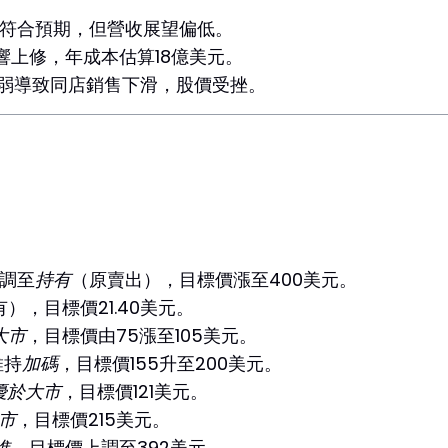
符合預期，但營收展望偏低。
響上修，年成本估算18億美元。
品牌疲弱導致同店銷售下滑，股價受挫。
上調至
持有
（原賣出），目標價漲至400美元。
），目標價21.40美元。
大市
，目標價由75漲至105美元。
維持
加碼
，目標價155升至200美元。
優於大市
，目標價121美元。
市
，目標價215美元。
進
，目標價上調至392美元。