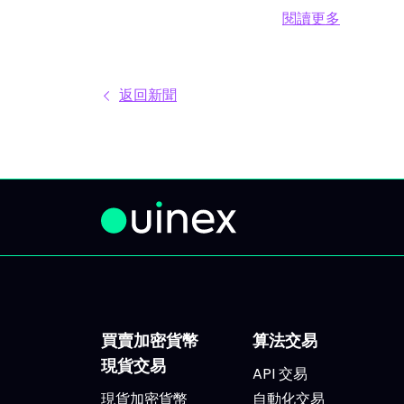
且不
閱讀更多
多。每天市場上有太多分析、互
往往
閱讀更多 新方案：
有矛盾的觀點與訊號交錯。結果
框架：
就是你不斷拖延，說「稍後再
每根
返回新聞
看」，最後只能被動應對市場，
次進
而非主動掌握。 IVLite就是基於
完整
這種狀況誕生的。單一簡單的方
看。
案，每月 29 歐元，只給你最重
ETF
要的內容：IVT 精華推播。 IVLite
個股。
究竟是什麼？ IVLite 就是獲得
報酬
IVT 推播通知的權限。純粹內
支柱
容，無多無少。 具體來說，你能
得追
在手機與電腦收到 IVT 教練團隊
進場區
撰寫的清晰操作計畫、短中期簡
大腦 
買賣加密貨幣
算法交易
報與市場回顧。你打開資訊、閱
運轉
現貨交易
API 交易
讀後，立即知道該注意什麼、關
基礎，
現貨加密貨幣
自動化交易
注理由為何。無須在資訊流裏擔