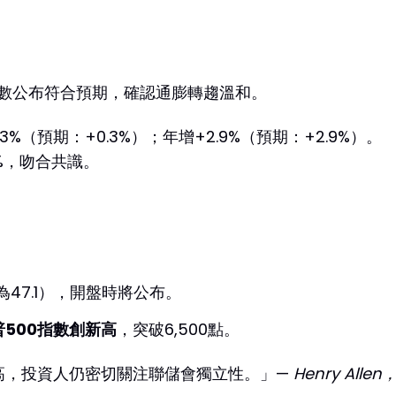
指數公布符合預期，確認通膨轉趨溫和。
%（預期：+0.3%）；年增+2.9%（預期：+2.9%）。
6%，吻合共識。
月為47.1），開盤時將公布。
普500指數創新高
，突破6,500點。
創新高，投資人仍密切關注聯儲會獨立性。」—
Henry All