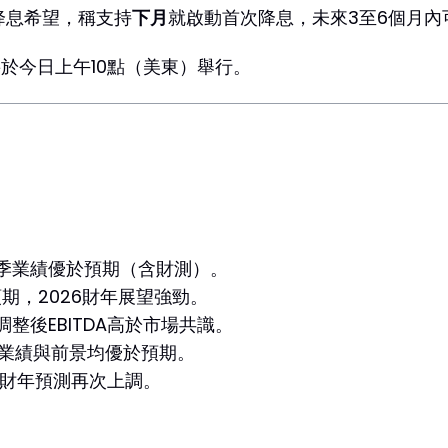
降息希望，稱支持
下月
就啟動首次降息，未來3至6個月內
於今日上午10點（美東）舉行。
季業績優於預期（含財測）。
期，2026財年展望強勁。
整後EBITDA高於市場共識。
業績與前景均優於預期。
25財年預測再次上調。