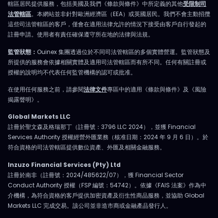
轄區居民提供服務，包括美國及我們《條款與條件》中所定義的其他
受限制司
法管轄區
。本網站並非針對歐洲經濟區（EEA）或英國居民。我們不會主動招攬
這些司法管轄區的客戶，僅會在適用法律允許的情況下接受由客戶自行發起的
註冊申請。使用者有責任確保遵守所在地的法律與法規。
監管狀態：
Ouinex 集團透過位於不同司法管轄區的多個實體營運。監管狀態及
所提供的服務會依據相關實體及適用司法管轄區而有所不同。任何有關註冊或
授權的說明均不代表任何監管機構的認可或批准。
在使用任何服務之前，請參閱
法律文件
專區中的適用《條款與條件》及《風險
揭露聲明》。
Global Markets LLC
註冊於聖文森及格瑞那丁（註冊號：3796 LLC 2024），並獲 Financial
Services Authority 授權經營外匯業務（核准日期：2024 年 9 月 6 日）。於
符合資格的司法管轄區提供數位資產、外匯及相關金融服務。
Inzuzo Financial Services (Pty) Ltd
註冊於南非（註冊號：2024/485622/07），獲 Financial Sector
Conduct Authority 授權（FSP 編號：54742）。依據《FAIS 法案》作為中
介機構，為符合資格的客戶提供加密資產及衍生性商品服務，並協助 Global
Markets LLC 完成交易。該公司並非造市商或金融產品發行人。