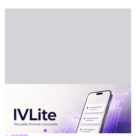
2026年7月31日 - Third Party
新方案：IVLite
IVLite：IVT 精華推播通知，每月僅需 29 歐元 簡明的投資方案、行
情簡報和回顧，直接傳送到你的手機和電腦，無其他額外內容。 問
題不是資訊不夠，而是太多。每天市場上有太多分析、互有矛盾的
觀點與訊號交錯。結果就是你不斷拖延，說「稍後再看」，最後只
閱讀更多
能被動應對市場，而非主動掌握。 IVLite就是基於這種狀況誕生
閱讀更多
的。單一簡單的方案，每月 29 歐元，只給你最重要的內容：IVT 精
華推播。 IVLite 究竟是什麼？ IVLite 就是獲得 IVT 推播通知的權