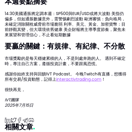
本週要點摘要
14:30美國通脹將定調本週：SP500與EUR/USD或將大波動 美指仍
偏多，但如通脹數據意外，需警惕劇烈波動 歐洲審慎：負向格局，
未確定消除關稅威脅前市場脆弱 利率、美元、黃金、加密貨幣：目
前靜觀其變，但大環境依舊健康 美企財報將主導季度節奏，聚焦未
來展望和管理信心，不止看短期數據
要贏的關鍵：有規律、有紀律、不分散
市場獎勵的是每天穩健累積的人，不是到處奔跑的人。 遇到不確定
時，專注自己方案，遵循投資計畫，不要跟風恐慌。
感謝你始終支持與回饋IVT Podcast。 今晚Twitch有直播，想獲得
所有交易/投資動態，記得上
interactivtrading.com
！
很快再見，
IVT團隊
2025年7月15日
相關文章