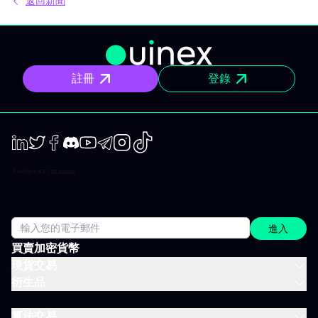
返回新聞
限。純粹內容，無多無少。 具體來說，你能在手機與電腦收到 IVT
教練團隊撰寫的清晰操作計畫、短中期簡報與市場回顧。你打開資
訊、閱讀後，立即知道該注意什麼、關注理由為何。無須在資訊流
裏擔心雜亂、沒有多餘填充內容。 專門為想積極投資，但有工作、
有生活、沒辦法一整天盯著屏幕的人設計。 你會收到什麼？ 精準的
市場訊息 明確情境與重要點位，讓你一眼聚焦，不會分心。 明確規
註冊
登錄
劃 操作架構預先設好：需關注區域、預設劇本與失效臨界點。市場
開盤不再摸索，你已經有備而來。 短／中期簡報 行情動盪時把握波
動性；出現趨勢時則有系統地追隨；兩個時間周期都全面涵蓋。 市
場回顧 以資金流、流動性、投資人行為為依據，不是預設臆測、更
非外界雜音。 IVLite 典型一天 簡單舉例，一天會收到什麼： 07:45
晨間簡報 盤前訂下今日基調。 09:12 今日規劃，CAC 40 確定關鍵
位、預設劇本、以及無效點。 14:30 中期簡報，黃金 趨勢形成時，
LinkedIn
Twiter
Facebook
Discord
Youtube
Telegram
Instagram
TikTok
嚴格跟進。 22:05 市場回顧，S&P 500 美股收盤時解讀市場流與流
動性。 一天僅需讀幾分鐘，分時段配送，這就是方案的宗旨：緊貼
市場進度，不需投入全日。 涵蓋所有重要市場 IVT 教練涵蓋所有主
要資產類別：
進入
買賣加密貨幣
現貨交易
衍生品
算法交易