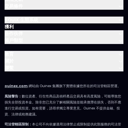
交易條件
$OUIX 生態系統
獲利
合作伙伴
帳戶類型
教育
關於
聯繫
ouinex.com
網站由 Ouinex 集團旗下實體依據您所在的司法管轄區營運。
風險警告：
數位資產、衍生性商品及槓桿產品交易具有高度風險，可能導致您
損失全部投資本金。除非您已充分了解相關風險並能承擔潛在損失，否則不應
進行交易或投資。如有需要，請尋求獨立專業意見。Ouinex 不提供金融、投
資、法律或稅務建議。
司法管轄區限制：
本公司不向依據適用法律禁止或限制提供此類服務的司法管