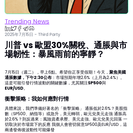
Trending News
2025年7月15日 - Third Party
川普 vs 歐盟30%關稅、通脹與市
場韌性：暴風雨前的寧靜？
7月15日（週二），早上6點。希望你正享受假期！今天，
聚焦美國
通脹數據，下午2:30公布
：市場預期年增2.6%（上月為2.4%）。
這是可能引發行情波動的關鍵數據，尤其關注
SP500
與
EUR/USD
。
衝擊策略：我如何應對行情
具體來說，我們準備好著名的「衝擊策略」 通脹低於2.6%？美股指
數（SP500、納指等）或急升，美元轉弱，歐元兌美元走強 通脹高
於2.6%？則反過來：風險資產承壓、美元走強、歐元兌美元回落 一
切取決於市場當下的反應 我個人會密切留意SP500及EUR/USD，這
兩邊發佈後波動性可能爆發