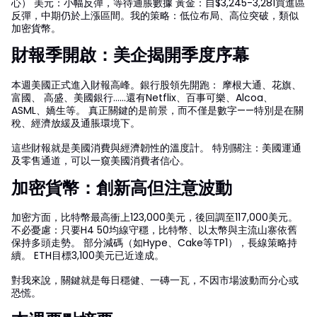
心） 美元：小幅反彈，等待通脹數據 黃金：自$3,245-3,281買進區
反彈，中期仍於上漲區間。我的策略：低位布局、高位突破，類似
加密貨幣。
財報季開啟：美企揭開季度序幕
本週美國正式進入財報高峰。銀行股領先開跑： 摩根大通、花旗、
富國、 高盛、美國銀行……還有Netflix、百事可樂、Alcoa、
ASML、嬌生等。 真正關鍵的是前景，而不僅是數字——特別是在關
稅、經濟放緩及通脹環境下。
這些財報就是美國消費與經濟韌性的溫度計。 特別關注：美國運通
及零售通道，可以一窺美國消費者信心。
加密貨幣：創新高但注意波動
加密方面，比特幣最高衝上123,000美元，後回調至117,000美元。
不必憂慮：只要H4 50均線守穩，比特幣、以太幣與主流山寨依舊
保持多頭走勢。 部分減碼（如Hype、Cake等TP1），長線策略持
續。 ETH目標3,100美元已近達成。
對我來說，關鍵就是每日穩健、一磚一瓦，不因市場波動而分心或
恐慌。