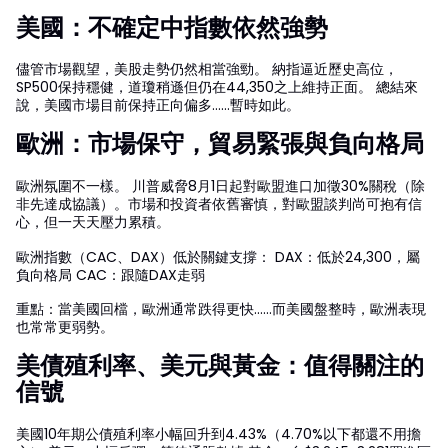
美國：不確定中指數依然強勢
儘管市場觀望，美股走勢仍然相當強勁。 納指逼近歷史高位，
SP500保持穩健，道瓊稍遜但仍在44,350之上維持正面。 總結來
說，美國市場目前保持正向偏多……暫時如此。
歐洲：市場保守，貿易緊張與負向格局
歐洲氛圍不一樣。 川普威脅8月1日起對歐盟進口加徵30%關稅（除
非先達成協議）。市場和投資者依舊審慎，對歐盟談判尚可抱有信
心，但一天天壓力累積。
歐洲指數（CAC、DAX）低於關鍵支撐： DAX：低於24,300，屬
負向格局 CAC：跟隨DAX走弱
重點：當美國回檔，歐洲通常跌得更快……而美國盤整時，歐洲表現
也常常更弱勢。
美債殖利率、美元與黃金：值得關注的
信號
美國10年期公債殖利率小幅回升到4.43%（4.70%以下都還不用擔