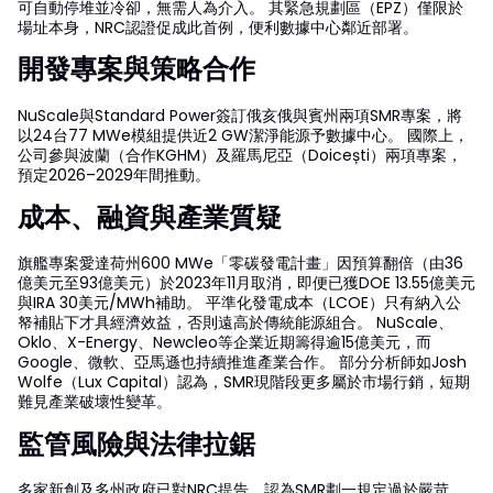
可自動停堆並冷卻，無需人為介入。 其緊急規劃區（EPZ）僅限於
場址本身，NRC認證促成此首例，便利數據中心鄰近部署。
開發專案與策略合作
NuScale與Standard Power簽訂俄亥俄與賓州兩項SMR專案，將
以24台77 MWe模組提供近2 GW潔淨能源予數據中心。 國際上，
公司參與波蘭（合作KGHM）及羅馬尼亞（Doicești）兩項專案，
預定2026–2029年間推動。
成本、融資與產業質疑
旗艦專案愛達荷州600 MWe「零碳發電計畫」因預算翻倍（由36
億美元至93億美元）於2023年11月取消，即便已獲DOE 13.55億美元
與IRA 30美元/MWh補助。 平準化發電成本（LCOE）只有納入公
帑補貼下才具經濟效益，否則遠高於傳統能源組合。 NuScale、
Oklo、X-Energy、Newcleo等企業近期籌得逾15億美元，而
Google、微軟、亞馬遜也持續推進產業合作。 部分分析師如Josh
Wolfe（Lux Capital）認為，SMR現階段更多屬於市場行銷，短期
難見產業破壞性變革。
監管風險與法律拉鋸
多家新創及多州政府已對NRC提告，認為SMR劃一規定過於嚴苛，