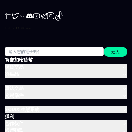
動性；出現趨勢時則有系統地追隨；兩個時間周期都全面涵蓋。 市
場回顧 以資金流、流動性、投資人行為為依據，不是預設臆測、更
非外界雜音。 IVLite 典型一天 簡單舉例，一天會收到什麼： 07:45
晨間簡報 盤前訂下今日基調。 09:12 今日規劃，CAC 40 確定關鍵
位、預設劇本、以及無效點。 14:30 中期簡報，黃金 趨勢形成時，
LinkedIn
Twiter
Facebook
Discord
Youtube
Telegram
Instagram
TikTok
嚴格跟進。 22:05 市場回顧，S&P 500 美股收盤時解讀市場流與流
動性。 一天僅需讀幾分鐘，分時段配送，這就是方案的宗旨：緊貼
市場進度，不需投入全日。 涵蓋所有重要市場 IVT 教練涵蓋所有主
要資產類別：
進入
買賣加密貨幣
現貨交易
衍生品
算法交易
交易條件
$OUIX 生態系統
獲利
合作伙伴
帳戶類型