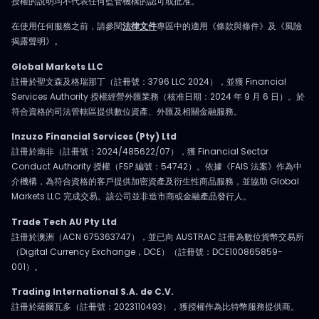
授權的說明均不代表任何監管機構的認可或批准。
在使用任何服務之前，請參閱
法律文件
專區中的適用《條款與條件》及《風險
揭露聲明》。
Global Markets LLC
註冊於聖文森及格瑞那丁（註冊號：3796 LLC 2024），並獲 Financial
Services Authority 授權經營外匯業務（核准日期：2024 年 9 月 6 日）。於
符合資格的司法管轄區提供數位資產、外匯及相關金融服務。
Inzuzo Financial Services (Pty) Ltd
註冊於南非（註冊號：2024/485622/07），獲 Financial Sector
Conduct Authority 授權（FSP 編號：54742）。依據《FAIS 法案》作為中
介機構，為符合資格的客戶提供加密資產及衍生性商品服務，並協助 Global
Markets LLC 完成交易。該公司並非造市商或金融產品發行人。
Trade Tech AU Pty Ltd
註冊於澳洲（ACN 675363747），並已向 AUSTRAC 註冊為數位貨幣交易所
（Digital Currency Exchange，DCE）（註冊號：DCE100865859-
001）。
Trading International S.A. de C.V.
註冊於薩爾瓦多（註冊號：2023110493），獲授權作為比特幣服務提供商。