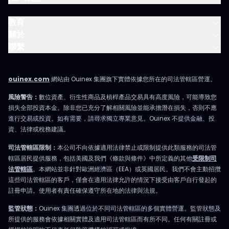
教育
關於
聯繫
ouinex.com
網站由 Ouinex 集團旗下實體依據您所在的司法管轄區營運。
風險警告：
數位資產、衍生性商品及槓桿產品交易具有高度風險，可能導致您
損失全部投資本金。除非您已充分了解相關風險並能承擔潛在損失，否則不應
進行交易或投資。如有需要，請尋求獨立專業意見。Ouinex 不提供金融、投
資、法律或稅務建議。
司法管轄區限制：
本公司不向依據適用法律禁止或限制提供此類服務的司法管
轄區居民提供服務，包括美國及我們《條款與條件》中所定義的其他
受限制司
法管轄區
。本網站並非針對歐洲經濟區（EEA）或英國居民。我們不會主動招攬
這些司法管轄區的客戶，僅會在適用法律允許的情況下接受由客戶自行發起的
註冊申請。使用者有責任確保遵守所在地的法律與法規。
監管狀態：
Ouinex 集團透過位於不同司法管轄區的多個實體營運。監管狀態及
所提供的服務會依據相關實體及適用司法管轄區而有所不同。任何有關註冊或