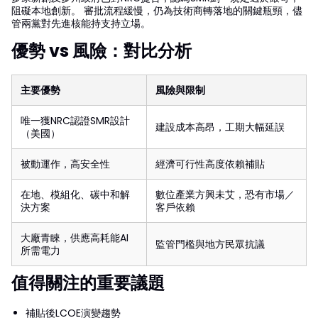
阻礙本地創新。 審批流程緩慢，仍為技術商轉落地的關鍵瓶頸，儘
管兩黨對先進核能持支持立場。
優勢 vs 風險：對比分析
主要優勢
風險與限制
唯一獲NRC認證SMR設計
建設成本高昂，工期大幅延誤
（美國）
被動運作，高安全性
經濟可行性高度依賴補貼
在地、模組化、碳中和解
數位產業方興未艾，恐有市場／
決方案
客戶依賴
大廠青睞，供應高耗能AI
監管門檻與地方民眾抗議
所需電力
值得關注的重要議題
補貼後LCOE演變趨勢