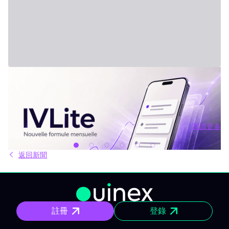
2026年7月31日 - Third Party
新方案：IVLite
IVLite：IVT 精華推播通知，每月僅需 29 歐元 簡明的投資方案、行
情簡報和回顧，直接傳送到你的手機和電腦，無其他額外內容。 問
題不是資訊不夠，而是太多。每天市場上有太多分析、互有矛盾的
觀點與訊號交錯。結果就是你不斷拖延，說「稍後再看」，最後只
閱讀更多
能被動應對市場，而非主動掌握。 IVLite就是基於這種狀況誕生
閱讀更多
的。單一簡單的方案，每月 29 歐元，只給你最重要的內容：IVT 精
華推播。 IVLite 究竟是什麼？ IVLite 就是獲得 IVT 推播通知的權
返回新聞
限。純粹內容，無多無少。 具體來說，你能在手機與電腦收到 IVT
教練團隊撰寫的清晰操作計畫、短中期簡報與市場回顧。你打開資
訊、閱讀後，立即知道該注意什麼、關注理由為何。無須在資訊流
裏擔心雜亂、沒有多餘填充內容。 專門為想積極投資，但有工作、
有生活、沒辦法一整天盯著屏幕的人設計。 你會收到什麼？ 精準的
市場訊息 明確情境與重要點位，讓你一眼聚焦，不會分心。 明確規
註冊
登錄
劃 操作架構預先設好：需關注區域、預設劇本與失效臨界點。市場
開盤不再摸索，你已經有備而來。 短／中期簡報 行情動盪時把握波