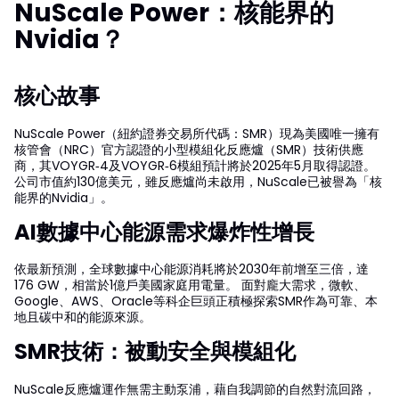
NuScale Power：核能界的
Nvidia？
核心故事
NuScale Power（紐約證券交易所代碼：SMR）現為美國唯一擁有
核管會（NRC）官方認證的小型模組化反應爐（SMR）技術供應
商，其VOYGR‑4及VOYGR‑6模組預計將於2025年5月取得認證。
公司市值約130億美元，雖反應爐尚未啟用，NuScale已被譽為「核
能界的Nvidia」。
AI數據中心能源需求爆炸性增長
依最新預測，全球數據中心能源消耗將於2030年前增至三倍，達
176 GW，相當於1億戶美國家庭用電量。 面對龐大需求，微軟、
Google、AWS、Oracle等科企巨頭正積極探索SMR作為可靠、本
地且碳中和的能源來源。
SMR技術：被動安全與模組化
NuScale反應爐運作無需主動泵浦，藉自我調節的自然對流回路，