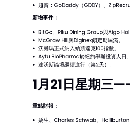
超賣：GoDaddy（GDDY）、ZipRecr
新增事件：
BitGo、Riku Dining Group與Aigo H
McGraw Hill與Diginex鎖定期屆滿。
沃爾瑪正式納入納斯達克100指數。
Aytu BioPharma於紐約舉辦投資人日
達沃斯論壇繼續進行（第2天）。
1月21日星期三
重點財報：
嬌生、Charles Schwab、Halliburton、