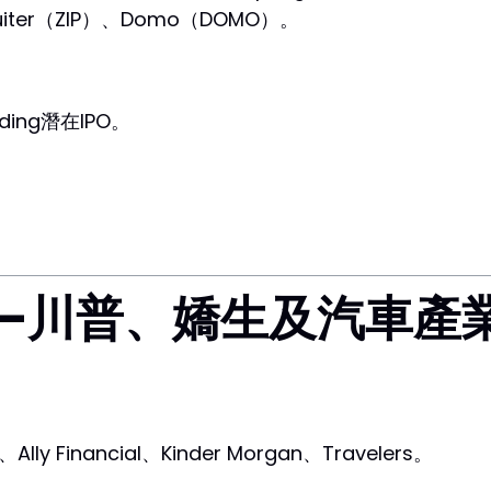
uiter（ZIP）、Domo（DOMO）。
olding潛在IPO。
。
——川普、嬌生及汽車產
Ally Financial、Kinder Morgan、Travelers。