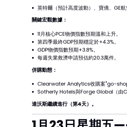
英特爾（預計高度波動）、寶僑、GE航空、雅
關鍵宏觀數據：
11月核心PCE物價指數預期溫和上升。
第四季最終GDP預期穩定於+4.3%。
GDP物價指數預期+3.8%。
每週失業救濟申請預估約20.3萬件。
併購動態：
Clearwater Analytics收購案"go-s
Sotherly Hotels與Forge Glob
達沃斯繼續進行（第4天）。
1月23日星期五