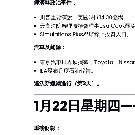
經濟與政治事件：
川普重要演說，美國時間14:30登場。
最高法院審理聯準會理事Lisa Cook罷
Simulations Plus舉辦線上投資人日。
汽車及能源：
東京汽車世界展揭幕，Toyota、Nissan
IEA發布月度石油報告。
達沃斯繼續進行（第3天）。
1月22日星期四
重磅財報：