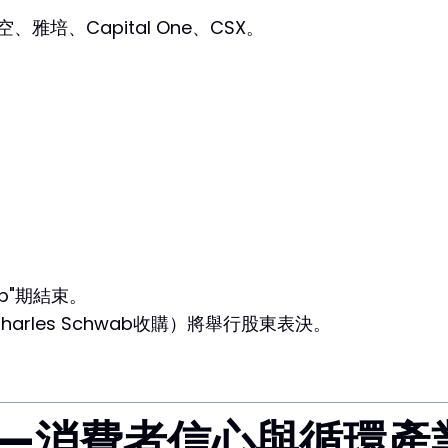
培、Capital One、CSX。
hop"期結束。
al（由Charles Schwab收購）將舉行股東表決。
——消費者信心與循環產