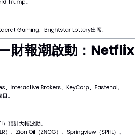
ald Trump。
crat Gaming、Brightstar Lottery出席。
—財報潮啟動：Netfli
nes、Interactive Brokers、KeyCorp、Fastenal。
矚目。
（AXTI）預計大幅波動。
ROLR）、Zion Oil（ZNOG）、Springview（SPHL）。