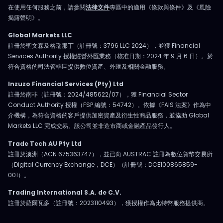
在使用任何服務之前，請參閱
法律文件
專區中的適用《條款與條件》及《風險
揭露聲明》。
Global Markets LLC
註冊於聖文森及格瑞那丁（註冊號：3796 LLC 2024），並獲 Financial
Services Authority 授權經營外匯業務（核准日期：2024 年 9 月 6 日）。於
符合資格的司法管轄區提供數位資產、外匯及相關金融服務。
Inzuzo Financial Services (Pty) Ltd
註冊於南非（註冊號：2024/485622/07），獲 Financial Sector
Conduct Authority 授權（FSP 編號：54742）。依據《FAIS 法案》作為中
介機構，為符合資格的客戶提供加密資產及衍生性商品服務，並協助 Global
Markets LLC 完成交易。該公司並非造市商或金融產品發行人。
Trade Tech AU Pty Ltd
註冊於澳洲（ACN 675363747），並已向 AUSTRAC 註冊為數位貨幣交易所
（Digital Currency Exchange，DCE）（註冊號：DCE100865859-
001）。
Trading International S.A. de C.V.
註冊於薩爾瓦多（註冊號：2023110493），獲授權作為比特幣服務提供商。