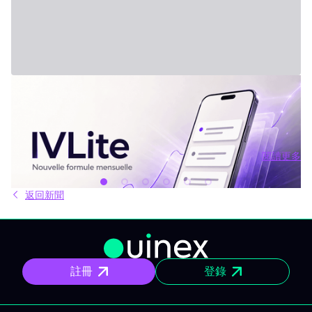
2026年7月31日 - Third Party
新方案：IVLite
IVLite：IVT 精華推播通知，每月僅需 29 歐元 簡明的投資方案、行
情簡報和回顧，直接傳送到你的手機和電腦，無其他額外內容。 問
題不是資訊不夠，而是太多。每天市場上有太多分析、互有矛盾的
觀點與訊號交錯。結果就是你不斷拖延，說「稍後再看」，最後只
閱讀更多
能被動應對市場，而非主動掌握。 IVLite就是基於這種狀況誕生
閱讀更多
的。單一簡單的方案，每月 29 歐元，只給你最重要的內容：IVT 精
華推播。 IVLite 究竟是什麼？ IVLite 就是獲得 IVT 推播通知的權
返回新聞
限。純粹內容，無多無少。 具體來說，你能在手機與電腦收到 IVT
教練團隊撰寫的清晰操作計畫、短中期簡報與市場回顧。你打開資
訊、閱讀後，立即知道該注意什麼、關注理由為何。無須在資訊流
裏擔心雜亂、沒有多餘填充內容。 專門為想積極投資，但有工作、
有生活、沒辦法一整天盯著屏幕的人設計。 你會收到什麼？ 精準的
市場訊息 明確情境與重要點位，讓你一眼聚焦，不會分心。 明確規
註冊
登錄
劃 操作架構預先設好：需關注區域、預設劇本與失效臨界點。市場
開盤不再摸索，你已經有備而來。 短／中期簡報 行情動盪時把握波
動性；出現趨勢時則有系統地追隨；兩個時間周期都全面涵蓋。 市
場回顧 以資金流、流動性、投資人行為為依據，不是預設臆測、更