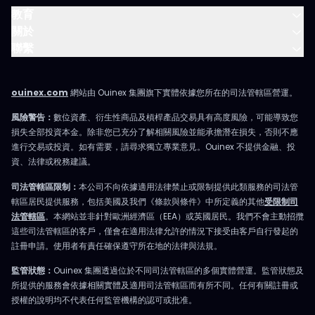
教育
關於
聯繫
ouinex.com
網站由 Ouinex 集團旗下實體依據您所在的司法管轄區營運。
風險警告：
數位資產、衍生性商品及槓桿產品交易具有高度風險，可能導致您
損失全部投資本金。除非您已充分了解相關風險並能承擔潛在損失，否則不應
進行交易或投資。如有需要，請尋求獨立專業意見。Ouinex 不提供金融、投
資、法律或稅務建議。
司法管轄區限制：
本公司不向依據適用法律禁止或限制提供此類服務的司法管
轄區居民提供服務，包括美國及我們《條款與條件》中所定義的其他
受限制司
法管轄區
。本網站並非針對歐洲經濟區（EEA）或英國居民。我們不會主動招攬
這些司法管轄區的客戶，僅會在適用法律允許的情況下接受由客戶自行發起的
註冊申請。使用者有責任確保遵守所在地的法律與法規。
監管狀態：
Ouinex 集團透過位於不同司法管轄區的多個實體營運。監管狀態及
所提供的服務會依據相關實體及適用司法管轄區而有所不同。任何有關註冊或
授權的說明均不代表任何監管機構的認可或批准。