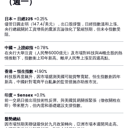
（週一）
日本 – 日經225
+0.25%
儘管日圓走弱（147.4/美元），出口股撐盤，日經指數溫和上漲。
央行總裁關於工資增長的鷹派言論強化了緊縮預期，但未令指數受
阻。
中國 – 上證綜指
+0.78%
在央行大舉注資（人民幣6000億元）及市場對科技與AI概念股的熱
情推動下，指數衝上10年新高。離岸人民幣上漲至四週高點。
香港 – 恒生指數
+1.90%
科技股再度飆升，因市場臆測美國可能貨幣寬鬆。恒生指數創四年
新高，中國針對電商平台亂象的監管措施亦助推市況。
印度 – Sensex
+0.11%
前一交易日後出現技術性反彈。與美國貿易關係緊張（徵收關稅在
即）帶來壓力，但內需和基礎建設支撐指數。
盤勢總結
因市場預期美聯儲最快於九月政策轉向，亞洲市場本週開局走高。