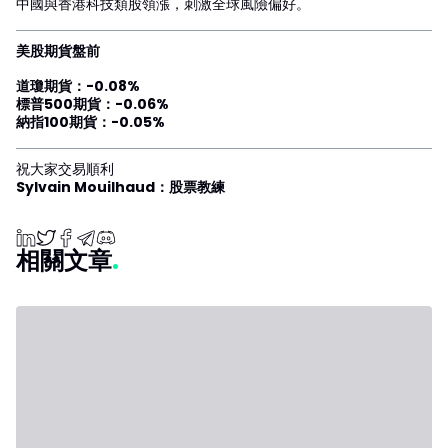
中國與香港科技類股領漲，刺激全球風險偏好。
美股期貨盤前
道瓊期貨：-0.08%
標普500期貨：-0.06%
納指100期貨：-0.05%
祝大家交易順利
Sylvain Mouilhaud：股票教練
相關文章