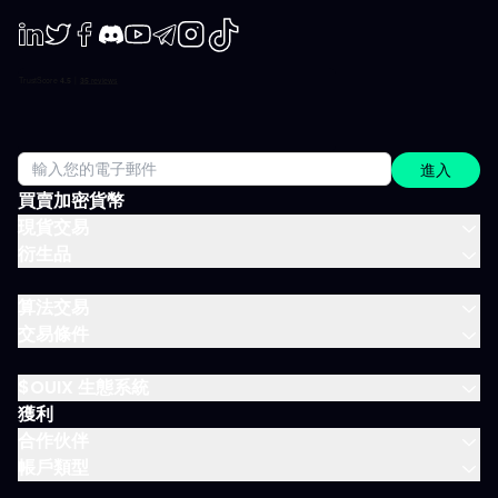
非外界雜音。 IVLite 典型一天 簡單舉例，一天會收到什麼： 07:45
晨間簡報 盤前訂下今日基調。 09:12 今日規劃，CAC 40 確定關鍵
位、預設劇本、以及無效點。 14:30 中期簡報，黃金 趨勢形成時，
LinkedIn
Twiter
Facebook
Discord
Youtube
Telegram
Instagram
TikTok
嚴格跟進。 22:05 市場回顧，S&P 500 美股收盤時解讀市場流與流
動性。 一天僅需讀幾分鐘，分時段配送，這就是方案的宗旨：緊貼
市場進度，不需投入全日。 涵蓋所有重要市場 IVT 教練涵蓋所有主
要資產類別：
進入
買賣加密貨幣
現貨交易
衍生品
算法交易
交易條件
$OUIX 生態系統
獲利
合作伙伴
帳戶類型