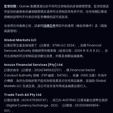
監管狀態：
Ouinex 集團透過位於不同司法管轄區的多個實體營運。監管狀態及
所提供的服務會依據相關實體及適用司法管轄區而有所不同。任何有關註冊或
授權的說明均不代表任何監管機構的認可或批准。
在使用任何服務之前，請參閱
法律文件
專區中的適用《條款與條件》及《風險
揭露聲明》。
Global Markets LLC
註冊於聖文森及格瑞那丁（註冊號：3796 LLC 2024），並獲 Financial
Services Authority 授權經營外匯業務（核准日期：2024 年 9 月 6 日）。於
符合資格的司法管轄區提供數位資產、外匯及相關金融服務。
Inzuzo Financial Services (Pty) Ltd
註冊於南非（註冊號：2024/485622/07），獲 Financial Sector
Conduct Authority 授權（FSP 編號：54742）。依據《FAIS 法案》作為中
介機構，為符合資格的客戶提供加密資產及衍生性商品服務，並協助 Global
Markets LLC 完成交易。該公司並非造市商或金融產品發行人。
Trade Tech AU Pty Ltd
註冊於澳洲（ACN 675363747），並已向 AUSTRAC 註冊為數位貨幣交易所
（Digital Currency Exchange，DCE）（註冊號：DCE100865859-
001）。