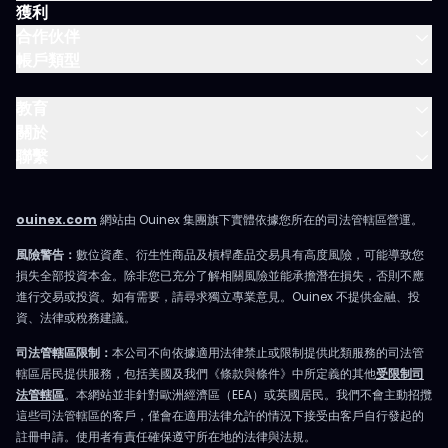
獲利
合作伙伴
帳戶類型
教育
關於
聯繫
ouinex.com
網站由 Ouinex 集團旗下實體依據您所在的司法管轄區營運。
風險警告：
數位資產、衍生性商品及槓桿產品交易具有高度風險，可能導致您
損失全部投資本金。除非您已充分了解相關風險並能承擔潛在損失，否則不應
進行交易或投資。如有需要，請尋求獨立專業意見。Ouinex 不提供金融、投
資、法律或稅務建議。
司法管轄區限制：
本公司不向依據適用法律禁止或限制提供此類服務的司法管
轄區居民提供服務，包括美國及我們《條款與條件》中所定義的其他
受限制司
法管轄區
。本網站並非針對歐洲經濟區（EEA）或英國居民。我們不會主動招攬
這些司法管轄區的客戶，僅會在適用法律允許的情況下接受由客戶自行發起的
註冊申請。使用者有責任確保遵守所在地的法律與法規。