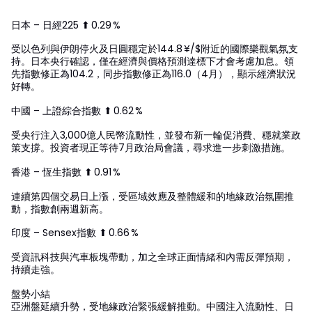
日本 – 日經225 ⬆ 0.29 %
受以色列與伊朗停火及日圓穩定於144.8 ¥/$附近的國際樂觀氣氛支
持。日本央行確認，僅在經濟與價格預測達標下才會考慮加息。領
先指數修正為104.2，同步指數修正為116.0（4月），顯示經濟狀況
好轉。
中國 – 上證綜合指數 ⬆ 0.62 %
受央行注入3,000億人民幣流動性，並發布新一輪促消費、穩就業政
策支撐。投資者現正等待7月政治局會議，尋求進一步刺激措施。
香港 – 恆生指數 ⬆ 0.91 %
連續第四個交易日上漲，受區域效應及整體緩和的地緣政治氛圍推
動，指數創兩週新高。
印度 – Sensex指數 ⬆ 0.66 %
受資訊科技與汽車板塊帶動，加之全球正面情緒和內需反彈預期，
持續走強。
盤勢小結
亞洲盤延續升勢，受地緣政治緊張緩解推動。中國注入流動性、日