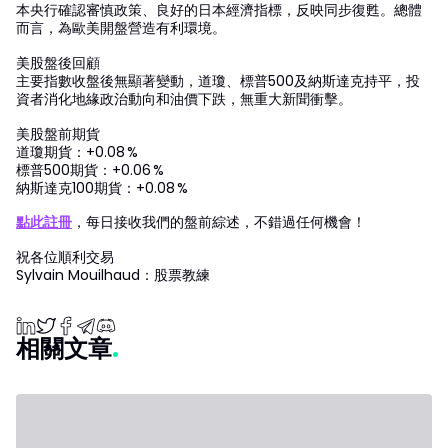
本央行確認審慎政策、良好的日本經濟指標，反映同步復甦。總體
而言，為歐美開盤營造有利環境。
美股盤後回顧
主要指數收盤後無顯著變動，道瓊、標普500及納斯達克持平，投
資者消化地緣政治動向和油價下跌，無重大新聞衝擊。
美股盤前期貨
道瓊期貨：+0.08 %
標普500期貨：+0.06 %
納斯達克100期貨：+0.08 %
點此註冊
，每日接收我們的盤前綜述，不錯過任何機會！
祝各位順利交易
Sylvain Mouilhaud：股票教練
相關文章