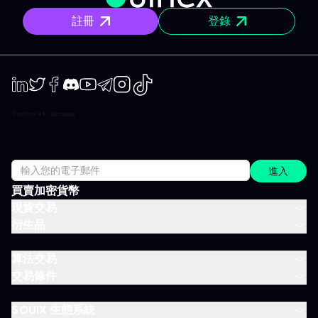
市場訊息 明確情境與重要點位，讓你一眼聚焦，不會分心。 明確規
註冊
登錄
劃 操作架構預先設好：需關注區域、預設劇本與失效臨界點。市場
開盤不再摸索，你已經有備而來。 短／中期簡報 行情動盪時把握波
動性；出現趨勢時則有系統地追隨；兩個時間周期都全面涵蓋。 市
場回顧 以資金流、流動性、投資人行為為依據，不是預設臆測、更
非外界雜音。 IVLite 典型一天 簡單舉例，一天會收到什麼： 07:45
晨間簡報 盤前訂下今日基調。 09:12 今日規劃，CAC 40 確定關鍵
位、預設劇本、以及無效點。 14:30 中期簡報，黃金 趨勢形成時，
LinkedIn
Twiter
Facebook
Discord
Youtube
Telegram
Instagram
TikTok
嚴格跟進。 22:05 市場回顧，S&P 500 美股收盤時解讀市場流與流
動性。 一天僅需讀幾分鐘，分時段配送，這就是方案的宗旨：緊貼
市場進度，不需投入全日。 涵蓋所有重要市場 IVT 教練涵蓋所有主
要資產類別：
進入
買賣加密貨幣
現貨交易
衍生品
算法交易
交易條件
$OUIX 生態系統