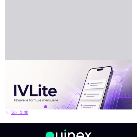
2026年7月31日 - Third Party
新方案：IVLite
IVLite：IVT 精華推播通知，每月僅需 29 歐元 簡明的投資方案、行
情簡報和回顧，直接傳送到你的手機和電腦，無其他額外內容。 問
題不是資訊不夠，而是太多。每天市場上有太多分析、互有矛盾的
觀點與訊號交錯。結果就是你不斷拖延，說「稍後再看」，最後只
閱讀更多
能被動應對市場，而非主動掌握。 IVLite就是基於這種狀況誕生
閱讀更多
的。單一簡單的方案，每月 29 歐元，只給你最重要的內容：IVT 精
華推播。 IVLite 究竟是什麼？ IVLite 就是獲得 IVT 推播通知的權
返回新聞
限。純粹內容，無多無少。 具體來說，你能在手機與電腦收到 IVT
教練團隊撰寫的清晰操作計畫、短中期簡報與市場回顧。你打開資
訊、閱讀後，立即知道該注意什麼、關注理由為何。無須在資訊流
裏擔心雜亂、沒有多餘填充內容。 專門為想積極投資，但有工作、
有生活、沒辦法一整天盯著屏幕的人設計。 你會收到什麼？ 精準的