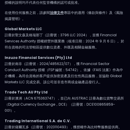
授權的說明均不代表任何監管機構的認可或批准。
在使用任何服務之前，請參閱
法律文件
專區中的適用《條款與條件》及《風險
揭露聲明》。
Global Markets LLC
註冊於聖文森及格瑞那丁（註冊號：3796 LLC 2024），並獲 Financial
Services Authority 授權經營外匯業務（核准日期：2024 年 9 月 6 日）。於
符合資格的司法管轄區提供數位資產、外匯及相關金融服務。
Inzuzo Financial Services (Pty) Ltd
註冊於南非（註冊號：2024/485622/07），獲 Financial Sector
Conduct Authority 授權（FSP 編號：54742）。依據《FAIS 法案》作為中
介機構，為符合資格的客戶提供加密資產及衍生性商品服務，並協助 Global
Markets LLC 完成交易。該公司並非造市商或金融產品發行人。
Trade Tech AU Pty Ltd
註冊於澳洲（ACN 675363747），並已向 AUSTRAC 註冊為數位貨幣交易所
（Digital Currency Exchange，DCE）（註冊號：DCE100865859-
001）。
Trading International S.A. de C.V.
註冊於薩爾瓦多（註冊號：2023110493），獲授權作為比特幣服務提供商。