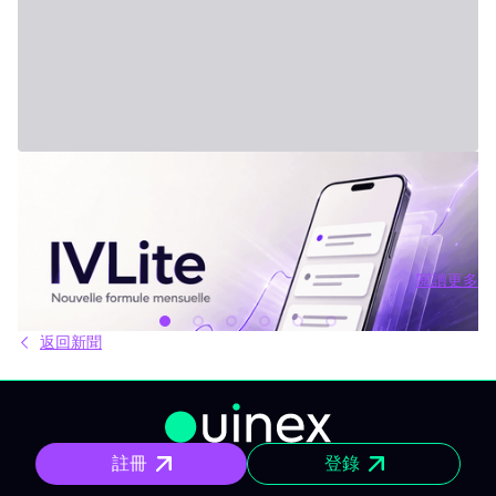
2026年7月31日 - Third Party
新方案：IVLite
IVLite：IVT 精華推播通知，每月僅需 29 歐元 簡明的投資方案、行
情簡報和回顧，直接傳送到你的手機和電腦，無其他額外內容。 問
題不是資訊不夠，而是太多。每天市場上有太多分析、互有矛盾的
觀點與訊號交錯。結果就是你不斷拖延，說「稍後再看」，最後只
閱讀更多
能被動應對市場，而非主動掌握。 IVLite就是基於這種狀況誕生
閱讀更多
的。單一簡單的方案，每月 29 歐元，只給你最重要的內容：IVT 精
華推播。 IVLite 究竟是什麼？ IVLite 就是獲得 IVT 推播通知的權
返回新聞
限。純粹內容，無多無少。 具體來說，你能在手機與電腦收到 IVT
教練團隊撰寫的清晰操作計畫、短中期簡報與市場回顧。你打開資
訊、閱讀後，立即知道該注意什麼、關注理由為何。無須在資訊流
裏擔心雜亂、沒有多餘填充內容。 專門為想積極投資，但有工作、
有生活、沒辦法一整天盯著屏幕的人設計。 你會收到什麼？ 精準的
市場訊息 明確情境與重要點位，讓你一眼聚焦，不會分心。 明確規
註冊
登錄
劃 操作架構預先設好：需關注區域、預設劇本與失效臨界點。市場
開盤不再摸索，你已經有備而來。 短／中期簡報 行情動盪時把握波