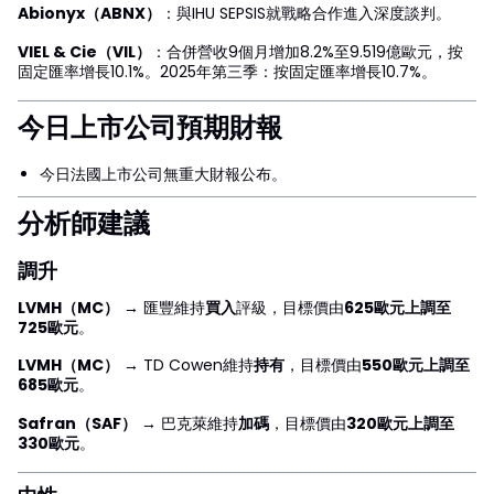
Abionyx（ABNX）
：與IHU SEPSIS就戰略合作進入深度談判。
VIEL & Cie（VIL）
：合併營收9個月增加8.2%至9.519億歐元，按
固定匯率增長10.1%。2025年第三季：按固定匯率增長10.7%。
今日上市公司預期財報
今日法國上市公司無重大財報公布。
分析師建議
調升
LVMH（MC）
→ 匯豐維持
買入
評級，目標價由
625歐元上調至
725歐元
。
LVMH（MC）
→ TD Cowen維持
持有
，目標價由
550歐元上調至
685歐元
。
Safran（SAF）
→ 巴克萊維持
加碼
，目標價由
320歐元上調至
330歐元
。