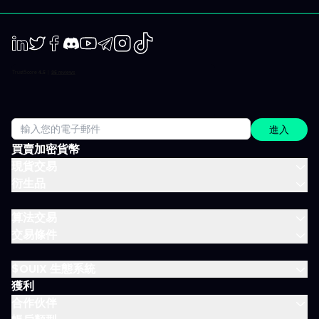
動性；出現趨勢時則有系統地追隨；兩個時間周期都全面涵蓋。 市
場回顧 以資金流、流動性、投資人行為為依據，不是預設臆測、更
非外界雜音。 IVLite 典型一天 簡單舉例，一天會收到什麼： 07:45
晨間簡報 盤前訂下今日基調。 09:12 今日規劃，CAC 40 確定關鍵
位、預設劇本、以及無效點。 14:30 中期簡報，黃金 趨勢形成時，
LinkedIn
Twiter
Facebook
Discord
Youtube
Telegram
Instagram
TikTok
嚴格跟進。 22:05 市場回顧，S&P 500 美股收盤時解讀市場流與流
動性。 一天僅需讀幾分鐘，分時段配送，這就是方案的宗旨：緊貼
市場進度，不需投入全日。 涵蓋所有重要市場 IVT 教練涵蓋所有主
要資產類別：
進入
買賣加密貨幣
現貨交易
衍生品
算法交易
交易條件
$OUIX 生態系統
獲利
合作伙伴