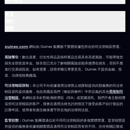
帳戶類型
教育
關於
聯繫
ouinex.com
網站由 Ouinex 集團旗下實體依據您所在的司法管轄區營運。
風險警告：
數位資產、衍生性商品及槓桿產品交易具有高度風險，可能導致您
損失全部投資本金。除非您已充分了解相關風險並能承擔潛在損失，否則不應
進行交易或投資。如有需要，請尋求獨立專業意見。Ouinex 不提供金融、投
資、法律或稅務建議。
司法管轄區限制：
本公司不向依據適用法律禁止或限制提供此類服務的司法管
轄區居民提供服務，包括美國及我們《條款與條件》中所定義的其他
受限制司
法管轄區
。本網站並非針對歐洲經濟區（EEA）或英國居民。我們不會主動招攬
這些司法管轄區的客戶，僅會在適用法律允許的情況下接受由客戶自行發起的
註冊申請。使用者有責任確保遵守所在地的法律與法規。
監管狀態：
Ouinex 集團透過位於不同司法管轄區的多個實體營運。監管狀態及
所提供的服務會依據相關實體及適用司法管轄區而有所不同。任何有關註冊或