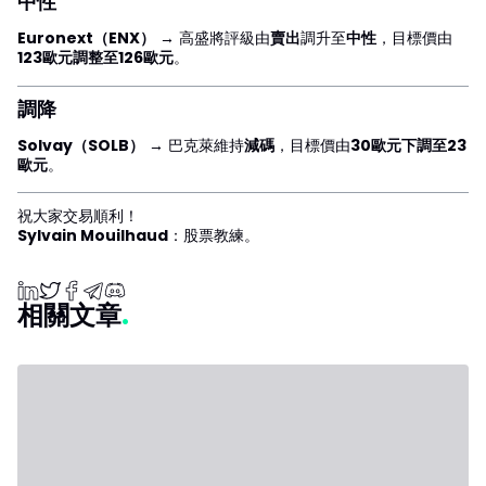
中性
Euronext（ENX）
→ 高盛將評級由
賣出
調升至
中性
，目標價由
123歐元調整至126歐元
。
調降
Solvay（SOLB）
→ 巴克萊維持
減碼
，目標價由
30歐元下調至23
歐元
。
祝大家交易順利！
Sylvain Mouilhaud
：股票教練。
相關文章