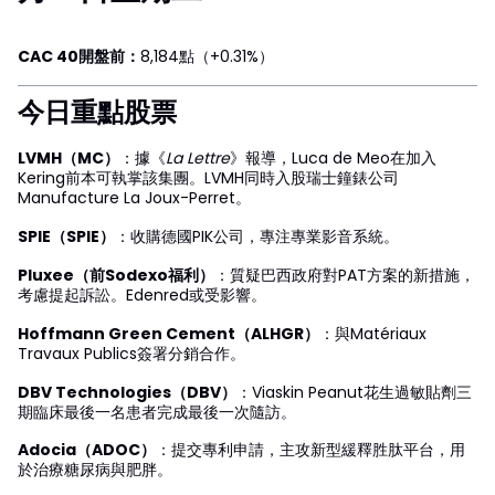
CAC 40開盤前：
8,184點（+0.31%）
今日重點股票
LVMH（MC）
：據《
La Lettre
》報導，Luca de Meo在加入
Kering前本可執掌該集團。LVMH同時入股瑞士鐘錶公司
Manufacture La Joux-Perret。
SPIE（SPIE）
：收購德國PIK公司，專注專業影音系統。
Pluxee（前Sodexo福利）
：質疑巴西政府對PAT方案的新措施，
考慮提起訴訟。Edenred或受影響。
Hoffmann Green Cement（ALHGR）
：與Matériaux
Travaux Publics簽署分銷合作。
DBV Technologies（DBV）
：Viaskin Peanut花生過敏貼劑三
期臨床最後一名患者完成最後一次隨訪。
Adocia（ADOC）
：提交專利申請，主攻新型緩釋胜肽平台，用
於治療糖尿病與肥胖。