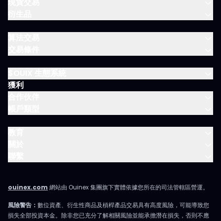
現貨交易
衍生品
算法交易
交易條件
$OUIX 生態系統
獲利
合作伙伴
帳戶類型
教育
關於
聯繫
ouinex.com
網站由 Ouinex 集團旗下實體依據您所在的司法管轄區營運。
風險警告：
數位資產、衍生性商品及槓桿產品交易具有高度風險，可能導致您
損失全部投資本金。除非您已充分了解相關風險並能承擔潛在損失，否則不應