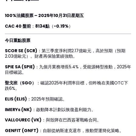
100%法國股票 – 2025年10月31日星期五
CAC 40 盤前
：
8134點
（
-0.19%
）
今日重點股票
SCOR SE (SCR)
：第三季度淨利潤2.17億歐元，高於預期（預期
2.03億歐元）。財產再保險業績強勁。
SPIE SA (SPIE)
：九個月業務增長5.4%，受能源轉型推動，2025年
目標確認。
聖戈班（SGO）
：確認2025年利潤率目標，但昨晚在美國OTC下
跌6%。
ELIS (ELIS)
：2025年預期確認。
IMERYs (NK)
：啟動降本計劃以恢復盈利能力。
VALLOUREC (VK)
：與殼牌在巴西簽署戰略合同。
GENFIT (GNFT)
：自願從納斯達克退市，推動營運簡化策略。