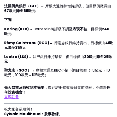
法國興業銀行（GLE）
→ 摩根大通維持增持評級，但目標價微調由
67歐元降至66歐元
下調
Kering (KER)
→ Bernstein將評級下調至
表現不佳
，目標價
240
歐元
Rémy Cointreau (RCO)
→ 德意志銀行維持賣出，目標價由
41歐
元降至31歐元
Lectra (LSS)
→ 法巴銀行維持增持，但目標價由
30歐元降至29歐
元
聖戈班（SGO）
→ 摩根大通及RBC小幅下調目標價（115歐元→110
歐元，109歐元→105歐元）
每天盤前及時收到本摘要
，歡迎註冊接收每日盤前簡報，不錯過
任
何投資機會
！
立即註冊
祝大家交易順利！
Sylvain Mouilhaud：股票教練。