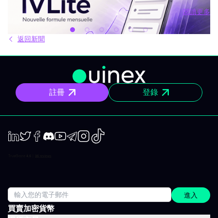
觀點與訊號交錯。結果就是你不斷拖延，說「稍後再看」，最後只
閱讀更多
能被動應對市場，而非主動掌握。 IVLite就是基於這種狀況誕生
閱讀更多
的。單一簡單的方案，每月 29 歐元，只給你最重要的內容：IVT 精
華推播。 IVLite 究竟是什麼？ IVLite 就是獲得 IVT 推播通知的權
返回新聞
限。純粹內容，無多無少。 具體來說，你能在手機與電腦收到 IVT
教練團隊撰寫的清晰操作計畫、短中期簡報與市場回顧。你打開資
訊、閱讀後，立即知道該注意什麼、關注理由為何。無須在資訊流
裏擔心雜亂、沒有多餘填充內容。 專門為想積極投資，但有工作、
有生活、沒辦法一整天盯著屏幕的人設計。 你會收到什麼？ 精準的
市場訊息 明確情境與重要點位，讓你一眼聚焦，不會分心。 明確規
註冊
登錄
劃 操作架構預先設好：需關注區域、預設劇本與失效臨界點。市場
開盤不再摸索，你已經有備而來。 短／中期簡報 行情動盪時把握波
動性；出現趨勢時則有系統地追隨；兩個時間周期都全面涵蓋。 市
場回顧 以資金流、流動性、投資人行為為依據，不是預設臆測、更
非外界雜音。 IVLite 典型一天 簡單舉例，一天會收到什麼： 07:45
晨間簡報 盤前訂下今日基調。 09:12 今日規劃，CAC 40 確定關鍵
位、預設劇本、以及無效點。 14:30 中期簡報，黃金 趨勢形成時，
LinkedIn
Twiter
Facebook
Discord
Youtube
Telegram
Instagram
TikTok
嚴格跟進。 22:05 市場回顧，S&P 500 美股收盤時解讀市場流與流
動性。 一天僅需讀幾分鐘，分時段配送，這就是方案的宗旨：緊貼
市場進度，不需投入全日。 涵蓋所有重要市場 IVT 教練涵蓋所有主
要資產類別：
進入
買賣加密貨幣