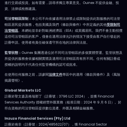
進行交易或投資。如有需要，請尋求獨立專業意見。Ouinex 不提供金融、投
資、法律或稅務建議。
司法管轄區限制：
本公司不向依據適用法律禁止或限制提供此類服務的司法管
轄區居民提供服務，包括美國及我們《條款與條件》中所定義的其他
受限制司
法管轄區
。本網站並非針對歐洲經濟區（EEA）或英國居民。我們不會主動招攬
這些司法管轄區的客戶，僅會在適用法律允許的情況下接受由客戶自行發起的
註冊申請。使用者有責任確保遵守所在地的法律與法規。
監管狀態：
Ouinex 集團透過位於不同司法管轄區的多個實體營運。監管狀態及
所提供的服務會依據相關實體及適用司法管轄區而有所不同。任何有關註冊或
授權的說明均不代表任何監管機構的認可或批准。
在使用任何服務之前，請參閱
法律文件
專區中的適用《條款與條件》及《風險
揭露聲明》。
Global Markets LLC
註冊於聖文森及格瑞那丁（註冊號：3796 LLC 2024），並獲 Financial
Services Authority 授權經營外匯業務（核准日期：2024 年 9 月 6 日）。於
符合資格的司法管轄區提供數位資產、外匯及相關金融服務。
Inzuzo Financial Services (Pty) Ltd
註冊於南非（註冊號：2024/485622/07），獲 Financial Sector