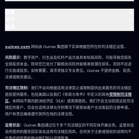
教育
关于
联系
ouinex.com
网站由 Ouinex 集团旗下实体根据您所在的司法辖区运营。
风险提示：
数字资产、衍生品及杠杆产品交易具有较高风险，可能导致您损失
全部投资本金。除非您已充分了解相关风险并能够承担潜在损失，否则不应进
行交易或投资。如有需要，请寻求独立专业意见。Ouinex 不提供金融、投资、
法律或税务建议。
司法辖区限制：
我们不会向根据适用法律禁止或限制提供此类服务的司法辖区
居民提供服务，包括美国以及我们《条款与条件》中定义的其他
受限制司法辖
区
。本网站不面向欧洲经济区（EEA）或英国居民。我们不会主动招揽这些司法
辖区的客户，仅会在适用法律允许的情况下接受由客户主动发起的注册申请。
用户有责任确保遵守其所在地的法律法规。
监管状态：
Ouinex 集团通过位于多个司法辖区的不同实体开展业务。监管状态
及所提供的服务因实体及适用司法辖区而异。任何关于注册或授权的说明均不
代表任何监管机构对我们的认可或批准。