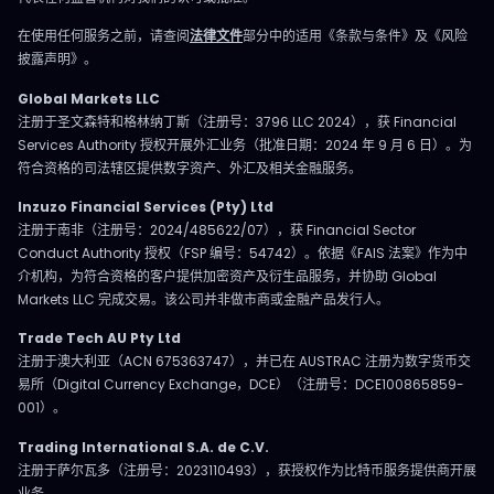
在使用任何服务之前，请查阅
法律文件
部分中的适用《条款与条件》及《风险
披露声明》。
Global Markets LLC
注册于圣文森特和格林纳丁斯（注册号：3796 LLC 2024），获 Financial
Services Authority 授权开展外汇业务（批准日期：2024 年 9 月 6 日）。为
符合资格的司法辖区提供数字资产、外汇及相关金融服务。
Inzuzo Financial Services (Pty) Ltd
注册于南非（注册号：2024/485622/07），获 Financial Sector
Conduct Authority 授权（FSP 编号：54742）。依据《FAIS 法案》作为中
介机构，为符合资格的客户提供加密资产及衍生品服务，并协助 Global
Markets LLC 完成交易。该公司并非做市商或金融产品发行人。
Trade Tech AU Pty Ltd
注册于澳大利亚（ACN 675363747），并已在 AUSTRAC 注册为数字货币交
易所（Digital Currency Exchange，DCE）（注册号：DCE100865859-
001）。
Trading International S.A. de C.V.
注册于萨尔瓦多（注册号：2023110493），获授权作为比特币服务提供商开展
业务。