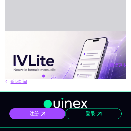
2026年7月31日 - Third Party
新套餐：IVLite
IVLite：IVT精华通知，每月仅29欧元 清晰的计划、市场简报和回
顾，直接送达您的手机与电脑，仅此而已。 问题不在于信息匮乏，
而是过剩。每天都有数十种分析、相互矛盾的观点和信号交织在市
场中。结果就是：你推迟，把事情留到“以后”，最后只能被动应对市
阅读更多
场，而不是主动掌控。 IVLite正是基于这个现象而诞生的。每月
阅读更多
29€，只为你提供一件事：IVT的核心内容通知。 IVLite究竟是什
么？ IVLite即IVT通知的访问权，仅此而已。 具体来说，你会在手机
返回新闻
和电脑上收到IVT教练们制作的清晰计划、短期及中期简报和市场回
顾。你打开、阅读，马上知道该关注什么、为什么。无需筛选冗杂
信息流，无需额外的动态，不会有无关填充内容。 专为积极投资、
但有正职工作、有生活，无法整天盯着屏幕的人设计。 你将获得哪
些内容？ 精确的市场信息 清晰的情景与关键位，一目了然。你会明
确聚焦要点，不会分心。 明确的计划 预设了操作框架：关注区域、
注册
登录
预期情景与失效点。你不是临场才应付市场，而是有备而来。 短中
期简报 市场波动时，我们抓住波动性；趋势确定时，我们有系统地
跟随，覆盖短、中两个周期。 市场回顾 解读基于市场流动性、资金
流与真实投资者行为。不是猜测，也不是市井杂音。 IVLite的一天