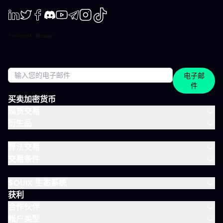
举个例子，一天的节奏大致如下： 07:45 晨间简报 开盘前设定今日
基调。 09:12 今日计划，CAC 40 明确关注点、操作情景、失效
点。 14:30 中期简报，黄金 趋势形成时，科学跟随。 22:05 市场回
LinkedIn
Twiter
Facebook
Discord
Youtube
Telegram
Instagram
TikTok
顾，S&P 500 解读美盘收盘时的流动与资金面。 每日只需花几分钟
阅读，全天分布。这正是本套餐的核心：跟上市场节奏，不用占满
整天时间。 涵盖所有重要市场 IVT教练涵盖全球主流资产类别： 股
指：CAC、DAX、S&P 500、纳斯达克 股票：美国、欧洲、科技、
医疗 加密货币：BTC、ETH、SOL和山寨币 大宗商品：黄金、原
电子邮
油、白银 ETF：SPY、QQQ、MSCI World 免费、IVLite、VIP：如
件
何定位？ IVLite特意定位于免费账户与VIP之间。如果你想获取实用
内容但不需要全方位陪伴，这是最佳选择。 你会获得 免费 IVLite
买卖加密货币
VIP 晨间简报
现货交易
衍生品
算法交易
交易条件
$OUIX 生态系统
获利
合作伙伴
帐户类型