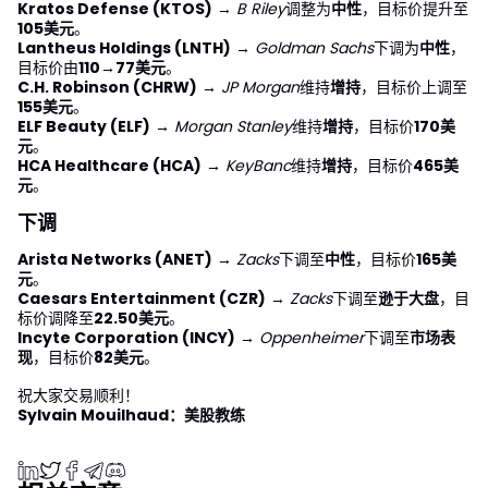
Kratos Defense (KTOS)
→
B Riley
调整为
中性
，目标价提升至
105美元
。
Lantheus Holdings (LNTH)
→
Goldman Sachs
下调为
中性
，
目标价由
110→77美元
。
C.H. Robinson (CHRW)
→
JP Morgan
维持
增持
，目标价上调至
155美元
。
ELF Beauty (ELF)
→
Morgan Stanley
维持
增持
，目标价
170美
元
。
HCA Healthcare (HCA)
→
KeyBanc
维持
增持
，目标价
465美
元
。
下调
Arista Networks (ANET)
→
Zacks
下调至
中性
，目标价
165美
元
。
Caesars Entertainment (CZR)
→
Zacks
下调至
逊于大盘
，目
标价调降至
22.50美元
。
Incyte Corporation (INCY)
→
Oppenheimer
下调至
市场表
现
，目标价
82美元
。
祝大家交易顺利！
Sylvain Mouilhaud：美股教练