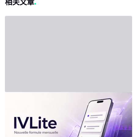
相关文章
2026年7月31日 - Third Party
新套餐：IVLite
IVLite：IVT精华通知，每月仅29欧元 清晰的计划、市场简报和回
顾，直接送达您的手机与电脑，仅此而已。 问题不在于信息匮乏，
而是过剩。每天都有数十种分析、相互矛盾的观点和信号交织在市
场中。结果就是：你推迟，把事情留到“以后”，最后只能被动应对市
阅读更多
场，而不是主动掌控。 IVLite正是基于这个现象而诞生的。每月
阅读更多
29€，只为你提供一件事：IVT的核心内容通知。 IVLite究竟是什