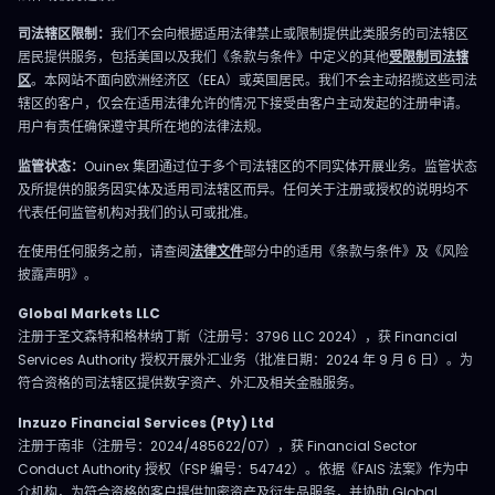
司法辖区限制：
我们不会向根据适用法律禁止或限制提供此类服务的司法辖区
居民提供服务，包括美国以及我们《条款与条件》中定义的其他
受限制司法辖
区
。本网站不面向欧洲经济区（EEA）或英国居民。我们不会主动招揽这些司法
辖区的客户，仅会在适用法律允许的情况下接受由客户主动发起的注册申请。
用户有责任确保遵守其所在地的法律法规。
监管状态：
Ouinex 集团通过位于多个司法辖区的不同实体开展业务。监管状态
及所提供的服务因实体及适用司法辖区而异。任何关于注册或授权的说明均不
代表任何监管机构对我们的认可或批准。
在使用任何服务之前，请查阅
法律文件
部分中的适用《条款与条件》及《风险
披露声明》。
Global Markets LLC
注册于圣文森特和格林纳丁斯（注册号：3796 LLC 2024），获 Financial
Services Authority 授权开展外汇业务（批准日期：2024 年 9 月 6 日）。为
符合资格的司法辖区提供数字资产、外汇及相关金融服务。
Inzuzo Financial Services (Pty) Ltd
注册于南非（注册号：2024/485622/07），获 Financial Sector
Conduct Authority 授权（FSP 编号：54742）。依据《FAIS 法案》作为中
介机构，为符合资格的客户提供加密资产及衍生品服务，并协助 Global