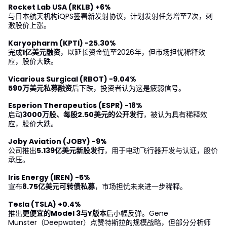
Rocket Lab USA (RKLB) +6%
与日本航天机构iQPS签署新发射协议，计划发射任务增至7次，刺
激股价上涨。
Karyopharm (KPTI) -25.30%
完成
1亿美元融资
，以延长资金链至2026年，但市场担忧稀释效
应，股价大跌。
Vicarious Surgical (RBOT) -9.04%
590万美元私募融资
后下跌，投资者认为这是疲弱信号。
Esperion Therapeutics (ESPR) -18%
启动
3000万股、每股2.50美元的公开发行
，被认为具有稀释效
应，股价大跌。
Joby Aviation (JOBY) -9%
公司推出
5.139亿美元新股发行
，用于电动飞行器开发与认证，股价
承压。
Iris Energy (IREN) -5%
宣布
8.75亿美元可转债私募
，市场担忧未来进一步稀释。
Tesla (TSLA) +0.4%
推出
更便宜的Model 3与Y版本
后小幅反弹。Gene
Munster（Deepwater）点赞特斯拉的规模战略，但部分分析师