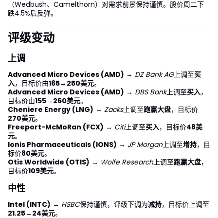
（Wedbush、Camelthorn）对需求前景保持谨慎。股价周二下
跌4.5%后反弹。
评级变动
上调
Advanced Micro Devices (AMD)
→
DZ Bank AG
上调至
买
入
，目标价由
165→250美元
。
Advanced Micro Devices (AMD)
→
DBS Bank
上调至
买入
，
目标价由
155→260美元
。
Cheniere Energy (LNG)
→
Zacks
上调至
跑赢大盘
，目标价
270美元
。
Freeport-McMoRan (FCX)
→
Citi
上调至
买入
，目标价
48美
元
。
Ionis Pharmaceuticals (IONS)
→
JP Morgan
上调至
增持
，目
标价
80美元
。
Otis Worldwide (OTIS)
→
Wolfe Research
上调至
跑赢大盘
，
目标价
109美元
。
中性
Intel (INTC)
→
HSBC
保持谨慎，评级下调为
减持
，目标价上调至
21.25→24美元
。