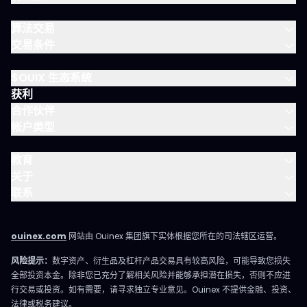
算法交易
交易条件
$OUIX 生态系统
获利
合作伙伴
帐户类型
教育
关于
联系
ouinex.com
网站由 Ouinex 集团旗下实体根据您所在的司法辖区运营。
风险提示：
数字资产、衍生品及杠杆产品交易具有较高风险，可能导致您损失
全部投资本金。除非您已充分了解相关风险并能够承担潜在损失，否则不应进
行交易或投资。如有需要，请寻求独立专业意见。Ouinex 不提供金融、投资、
法律或税务建议。