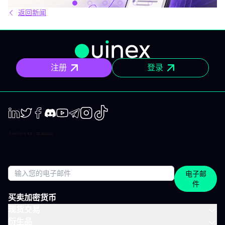
么？ IVLite即IVT通知的访问权，仅此而已。 具体来说，你会在手机
返回新闻
和电脑上收到IVT教练们制作的清晰计划、短期及中期简报和市场回
顾。你打开、阅读，马上知道该关注什么、为什么。无需筛选冗杂
信息流，无需额外的动态，不会有无关填充内容。 专为积极投资、
但有正职工作、有生活，无法整天盯着屏幕的人设计。 你将获得哪
些内容？ 精确的市场信息 清晰的情景与关键位，一目了然。你会明
确聚焦要点，不会分心。 明确的计划 预设了操作框架：关注区域、
注册
登录
预期情景与失效点。你不是临场才应付市场，而是有备而来。 短中
期简报 市场波动时，我们抓住波动性；趋势确定时，我们有系统地
跟随，覆盖短、中两个周期。 市场回顾 解读基于市场流动性、资金
流与真实投资者行为。不是猜测，也不是市井杂音。 IVLite的一天
举个例子，一天的节奏大致如下： 07:45 晨间简报 开盘前设定今日
基调。 09:12 今日计划，CAC 40 明确关注点、操作情景、失效
点。 14:30 中期简报，黄金 趋势形成时，科学跟随。 22:05 市场回
LinkedIn
Twiter
Facebook
Discord
Youtube
Telegram
Instagram
TikTok
顾，S&P 500 解读美盘收盘时的流动与资金面。 每日只需花几分钟
阅读，全天分布。这正是本套餐的核心：跟上市场节奏，不用占满
整天时间。 涵盖所有重要市场 IVT教练涵盖全球主流资产类别： 股
指：CAC、DAX、S&P 500、纳斯达克 股票：美国、欧洲、科技、
医疗 加密货币：BTC、ETH、SOL和山寨币 大宗商品：黄金、原
电子邮
油、白银 ETF：SPY、QQQ、MSCI World 免费、IVLite、VIP：如
件
何定位？ IVLite特意定位于免费账户与VIP之间。如果你想获取实用
内容但不需要全方位陪伴，这是最佳选择。 你会获得 免费 IVLite
买卖加密货币
VIP 晨间简报
现货交易
衍生品