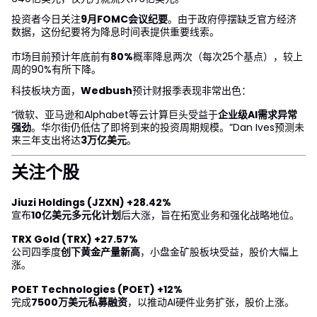
投资者今日关注
9月FOMC会议纪要
。由于政府停摆缺乏官方经济
数据，这份纪要将为降息时间表提供重要线索。
市场目前预计年底前有
80%
概率降息两次（每次25个基点），较上
周的90%有所下降。
科技板块方面，
Wedbush
预计财报季表现非常出色：
“微软、亚马逊和Alphabet等云计算巨头受益于
企业级AI需求异常
强劲
。华尔街仍低估了即将到来的投资周期规模。”Dan Ives预测未
来三年支出将达
3万亿美元
。
关注个股
Jiuzi Holdings (JZXN) +28.42%
宣布
10亿美元多元化计划
后大涨，旨在拓宽业务和强化战略地位。
TRX Gold (TRX) +27.57%
公司四季度
创下黄金产量新高
，小盘金矿股板块受益，股价大幅上
涨。
POET Technologies (POET) +12%
完成
7500万美元私募融资
，以推动AI硬件业务扩张，股价上涨。