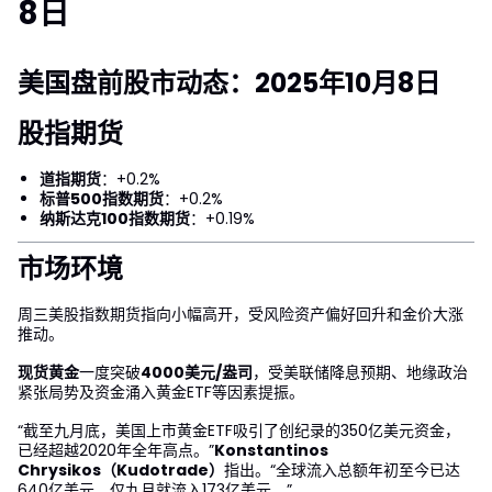
8日
美国盘前股市动态：2025年10月8日
股指期货
道指期货
：+0.2%
标普500指数期货
：+0.2%
纳斯达克100指数期货
：+0.19%
市场环境
周三美股指数期货指向小幅高开，受风险资产偏好回升和金价大涨
推动。
现货黄金
一度突破
4000美元/盎司
，受美联储降息预期、地缘政治
紧张局势及资金涌入黄金ETF等因素提振。
“截至九月底，美国上市黄金ETF吸引了创纪录的350亿美元资金，
已经超越2020年全年高点。”
Konstantinos
Chrysikos（Kudotrade）
指出。“全球流入总额年初至今已达
640亿美元，仅九月就流入173亿美元。”