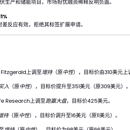
光伏生产和储能项目，市场担忧融资稀释反响负面。
11%
z对时差反应有效，拒绝其标签扩展申请。
 Fitzgerald上调至
增持
（原
中性
），目标价由310美元上
买入
（原
中性
），目标价提升至351美元（原309美元）
fe Research上调至
跑赢大盘
，目标价425美元。
增持
（原
中性
），目标价调升至16美元（原11美元）。
调至
增持
（原
中性
），目标价为98美元（原66美元）。