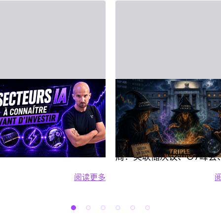
月20日 - Third Party
2026年6月14日 - Third Party
人工智能（AI）：
2026年6月15日至
大支柱
股市一周前瞻：美
储、G7与三巫日
能是2026年市场的核心驱
但“整体买AI”这一概念并没
焦点
本周投资者将迎来格外密
意义，在FOMO情绪下高
周：美联储决议、G7峰会
入且不了解自己真正持有的
重要宏观数据披露，以及
阅读更多
，是很危险的。 本文为你提
IVLite
阅读更多 投资人工智能（AI）：四大
加剧市场波动的“三巫日”
个简单框架：四大支柱，每
易时段。 2026年6月15日
对应一个ETF，每个支柱给
一：法国G7峰会聚焦地缘