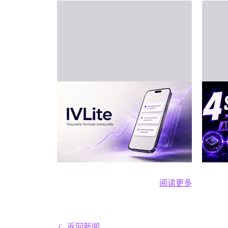
2026年7月31日 - Third Party
2026年7
新套餐：IVLite
投资
四
IVLite：IVT精华通知，每月仅29
欧元 清晰的计划、市场简报和回
人工智
顾，直接送达您的手机与电脑，
动力。
仅此而已。 问题不在于信息匮
有实际
乏，而是过剩。每天都有数十种
位买
阅读更多
分析、相互矛盾的观点和信号交
内容
阅读更多 新套餐：
织在市场中。结果就是：你推
供一
迟，把事情留到“以后”，最后只
个支柱
返回新闻