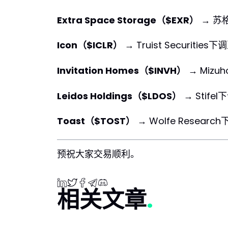
Extra Space Storage（$EXR）
→ 苏
Icon（$ICLR）
→ Truist Securities下
Invitation Homes（$INVH）
→ Mizu
Leidos Holdings（$LDOS）
→ Stifel
Toast（$TOST）
→ Wolfe Researc
预祝大家交易顺利。
相关文章