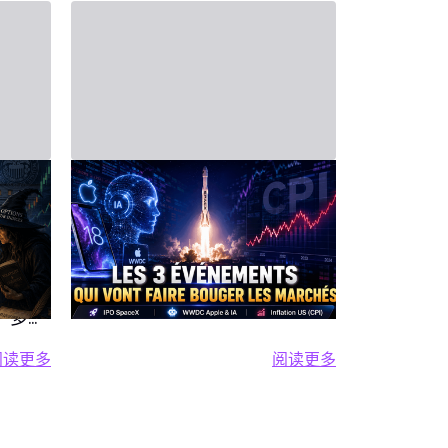
2026年6月6日 - Third Party
2026年5月16日 
19日
金融日程表——6月8日
2026
联
至12日一周展望
日每周
成为
6月8日周一——Apple WWDC &
周一 5月18
SpaceX IPO：AI与太空点燃市场
技大会揭开
集的一
本周开始便充满紧张氛围，人工
与动能 本
、多项
智能、宏观经济、企业财报与创
（INTC）
极可能
阅读更多
阅读更多
纪录IPO交织碰撞。 Apple焦点亮
切关注，期
支柱
阅读更多 2026年6月15日至19日股市一周前瞻：美联储、G
阅读更多 金融日程表
特别交
相WWDC Apple举办以“All
波动。 最超
星期
Systems Glow”为主题的
为Robo.ai
政治 当