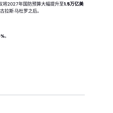
将2027年国防预算大幅提升至
1.5万亿美
古拉斯·马杜罗之后。
8%
。