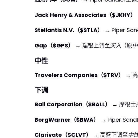
Jack Henry & Associates（$JKHY）
Stellantis N.V.（$STLA）
→ Piper Sa
Gap（$GPS）
→ 瑞银上调至
买入
（原
中
中性
Travelers Companies（$TRV）
→ 
下调
Ball Corporation（$BALL）
→ 摩根士
BorgWarner（$BWA）
→ Piper San
Clarivate（$CLVT）
→ 高盛下调至
中