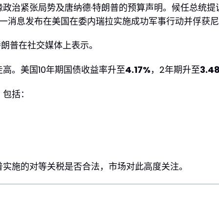
政治紧张局势及唐纳德·特朗普的预算声明。候任总统提议
。这一消息发布在美国在委内瑞拉实施成功军事行动并俘获尼
特朗普在社交媒体上表示。
高。美国10年期国债收益率升至
4.17%
，2年期升至
3.4
，包括：
普实施的对等关税是否合法，市场对此高度关注。