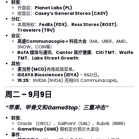
财报
：
开盘前：
Planet Labs (PL)
收盘后：
Casey’s General Stores (CASY)
分红
：
本周除权：
FedEx (FDX)
、
Ross Stores (ROST)
、
Travelers (TRV)
会议
：
高盛Communacopia + 科技大会
（MA，UBER，AMD，
SNOW，COIN等）
BofA 媒体与通讯
、
Cantor 医疗健康
、
Citi TMT
、
Wolfe
TMT
、
Lake Street Growth
其他
：
麦当劳 (MCD)
再推超值菜单。
IDEAYA Biosciences (IDYA)
– R&D日。
15:25
：NVIDIA (NVDA) 亮相GS Communacopia。
周二 – 9月9日
“苹果、甲骨文和GameStop：三重冲击”
财报
：
Oracle （ORCL）、SailPoint（SAIL）、Rubrik（RBRK）
GameStop (GME)
期权定价预示大波动
事件
：