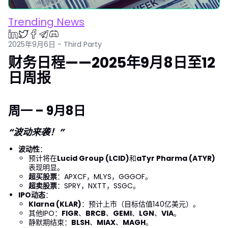
Trending News
2025年9月6日 - Third Party
财务日程——2025年9月8日至12
日周报
周一 – 9月8日
“波动来袭！”
波动性
：
预计将在
Lucid Group (LCID)
和
aTyr Pharma (ATYR)
表现明显。
超买股票
：APXCF，MLYS，GGGOF。
超卖股票
：SPRY，NXTT，SSGC。
IPO动态
：
Klarna (KLAR)
：预计上市（目标估值140亿美元）。
其他IPO：
FIGR
、
BRCB
、
GEMI
、
LGN
、
VIA
。
静默期结束：
BLSH
、
MIAX
、
MAGH
。