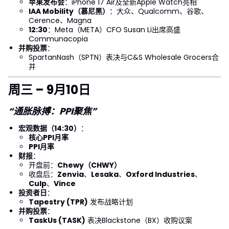
苹果发布会
：iPhone 17 Air及全新Apple Watch亮相
IAA Mobility（慕尼黑）
：大众、Qualcomm、谷歌、
Cerence、Magna
12:30
：Meta（META）CFO Susan Li出席高盛
Communacopia
并购投票
：
SpartanNash（SPTN）表决与C&S Wholesale Grocers合
并
周三 – 9月10日
“通胀脉搏：PPI聚焦”
宏观数据（14:30）
：
核心PPI月率
PPI月率
财报
：
开盘前：
Chewy（CHWY）
收盘后：
Zenvia
、
Lesaka
、
Oxford Industries
、
Culp
、
Vince
投资者日
：
Tapestry (TPR)
发布战略计划
并购投票
：
TaskUs (TASK)
表决Blackstone（BX）收购议案