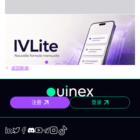
2026年7月31日 - Third Party
新套餐：IVLite
IVLite：IVT精华通知，每月仅29欧元 清晰的计划、市场简报和回
顾，直接送达您的手机与电脑，仅此而已。 问题不在于信息匮乏，
而是过剩。每天都有数十种分析、相互矛盾的观点和信号交织在市
场中。结果就是：你推迟，把事情留到“以后”，最后只能被动应对市
阅读更多
场，而不是主动掌控。 IVLite正是基于这个现象而诞生的。每月
阅读更多
29€，只为你提供一件事：IVT的核心内容通知。 IVLite究竟是什
么？ IVLite即IVT通知的访问权，仅此而已。 具体来说，你会在手机
返回新闻
和电脑上收到IVT教练们制作的清晰计划、短期及中期简报和市场回
顾。你打开、阅读，马上知道该关注什么、为什么。无需筛选冗杂
信息流，无需额外的动态，不会有无关填充内容。 专为积极投资、
但有正职工作、有生活，无法整天盯着屏幕的人设计。 你将获得哪
些内容？ 精确的市场信息 清晰的情景与关键位，一目了然。你会明
确聚焦要点，不会分心。 明确的计划 预设了操作框架：关注区域、
注册
登录
预期情景与失效点。你不是临场才应付市场，而是有备而来。 短中
期简报 市场波动时，我们抓住波动性；趋势确定时，我们有系统地
跟随，覆盖短、中两个周期。 市场回顾 解读基于市场流动性、资金
流与真实投资者行为。不是猜测，也不是市井杂音。 IVLite的一天
举个例子，一天的节奏大致如下： 07:45 晨间简报 开盘前设定今日
基调。 09:12 今日计划，CAC 40 明确关注点、操作情景、失效
点。 14:30 中期简报，黄金 趋势形成时，科学跟随。 22:05 市场回
LinkedIn
Twiter
Facebook
Discord
Youtube
Telegram
Instagram
TikTok