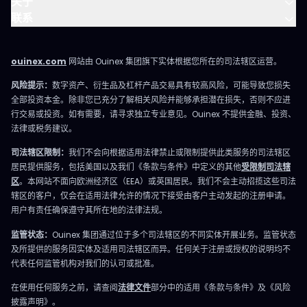
关于
联系
ouinex.com
网站由 Ouinex 集团旗下实体根据您所在的司法辖区运营。
风险提示：
数字资产、衍生品及杠杆产品交易具有较高风险，可能导致您损失
全部投资本金。除非您已充分了解相关风险并能够承担潜在损失，否则不应进
行交易或投资。如有需要，请寻求独立专业意见。Ouinex 不提供金融、投资、
法律或税务建议。
司法辖区限制：
我们不会向根据适用法律禁止或限制提供此类服务的司法辖区
居民提供服务，包括美国以及我们《条款与条件》中定义的其他
受限制司法辖
区
。本网站不面向欧洲经济区（EEA）或英国居民。我们不会主动招揽这些司法
辖区的客户，仅会在适用法律允许的情况下接受由客户主动发起的注册申请。
用户有责任确保遵守其所在地的法律法规。
监管状态：
Ouinex 集团通过位于多个司法辖区的不同实体开展业务。监管状态
及所提供的服务因实体及适用司法辖区而异。任何关于注册或授权的说明均不
代表任何监管机构对我们的认可或批准。
在使用任何服务之前，请查阅
法律文件
部分中的适用《条款与条件》及《风险
披露声明》。