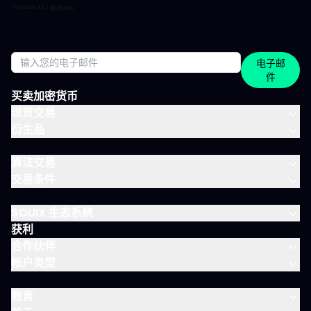
顾，S&P 500 解读美盘收盘时的流动与资金面。 每日只需花几分钟
阅读，全天分布。这正是本套餐的核心：跟上市场节奏，不用占满
整天时间。 涵盖所有重要市场 IVT教练涵盖全球主流资产类别： 股
指：CAC、DAX、S&P 500、纳斯达克 股票：美国、欧洲、科技、
医疗 加密货币：BTC、ETH、SOL和山寨币 大宗商品：黄金、原
电子邮
油、白银 ETF：SPY、QQQ、MSCI World 免费、IVLite、VIP：如
件
何定位？ IVLite特意定位于免费账户与VIP之间。如果你想获取实用
内容但不需要全方位陪伴，这是最佳选择。 你会获得 免费 IVLite
买卖加密货币
VIP 晨间简报
现货交易
衍生品
算法交易
交易条件
$OUIX 生态系统
获利
合作伙伴
帐户类型
教育