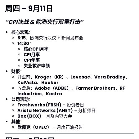
周四 – 9月11日
“CPI决战 & 欧洲央行双重打击”
核心宏观
：
8:15
：欧洲央行决议 + 新闻发布会
14:30
：
核心CPI月率
CPI月率
CPI年率
失业救济申领
财报
：
开盘前：
Kroger（KR）
、
Lovesac
、
Vera Bradley
、
KalVista
、
Hooker
收盘后：
Adobe（ADBE）
、
Farmer Brothers
、
RF
Industries
、
Kestra
公司活动
：
Freshworks (FRSH)
– 投资者日
Arista Networks (ANET)
– 分析师日
Box (BOX)
– AI及内容大会
其他
：
欧佩克（OPEC）
– 月度石油报告