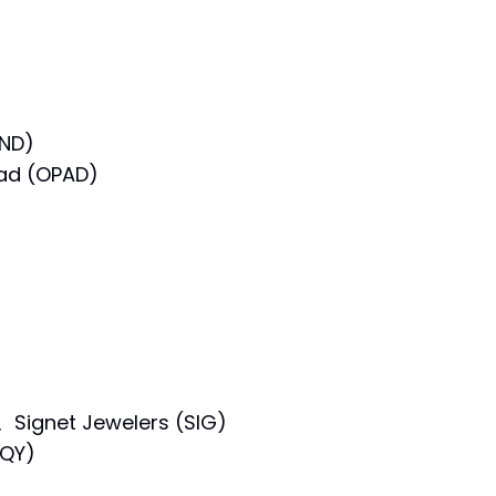
ND)
ad (OPAD)
ignet Jewelers (SIG)
HQY)