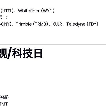
HTFL)、Whitefiber (WYFI)
斯）：
Y)、Trimble (TRMB)、KULR、Teledyne (TDY)
宏观/科技日
）
易斯联储）
 TMT