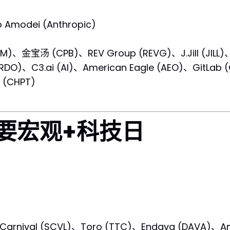
Amodei (Anthropic)
、金宝汤 (CPB)、REV Group (REVG)、J.Jill (JILL)、S
DO)、C3.ai (AI)、American Eagle (AEO)、GitLab 
 (CHPT)
重要宏观+科技日
arnival (SCVL)、Toro (TTC)、Endava (DAVA)、Am