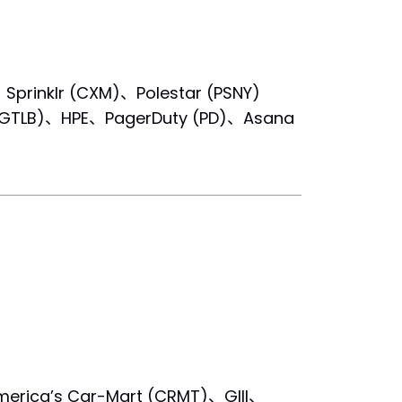
prinklr (CXM)、Polestar (PSNY)
(GTLB)、HPE、PagerDuty (PD)、Asana
erica’s Car-Mart (CRMT)、GIII、