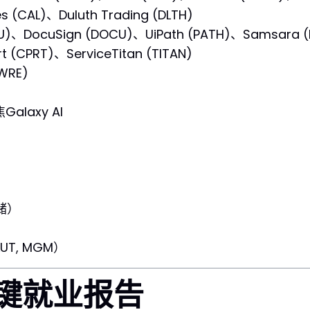
s (CAL)、Duluth Trading (DLTH)
、DocuSign (DOCU)、UiPath (PATH)、Samsara (I
CPRT)、ServiceTitan (TITAN)
WRE)
Galaxy AI
联储）
UT, MGM）
关键就业报告