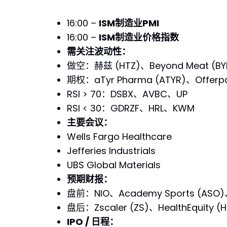
16:00 –
ISM制造业PMI
16:00 –
ISM制造业价格指数
需关注波动性：
做空：赫兹 (HTZ)、Beyond Meat (BY
期权：aTyr Pharma (ATYR)、Offerp
RSI > 70：DSBX、AVBC、UP
RSI < 30：GDRZF、HRL、KWM
主要会议：
Wells Fargo Healthcare
Jefferies Industrials
UBS Global Materials
预期财报：
盘前：NIO、Academy Sports (ASO)、S
盘后：Zscaler (ZS)、HealthEquity (
IPO / 日程：