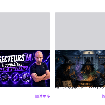
月20日 - Third Party
2026年6月14日 - Third Party
人工智能（AI）：
2026年6月15日至
大支柱
股市一周前瞻：美
储、G7与三巫日
能是2026年市场的核心驱
但“整体买AI”这一概念并没
焦点
本周投资者将迎来格外密
意义，在FOMO情绪下高
周：美联储决议、G7峰会
入且不了解自己真正持有的
重要宏观数据披露，以及
阅读更多
，是很危险的。 本文为你提
IVLite
阅读更多 投资人工智能（AI）：四大
加剧市场波动的“三巫日”