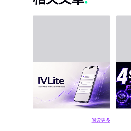
2026年7月31日 - Third Party
2026年7
新套餐：IVLite
投资
四
IVLite：IVT精华通知，每月仅29
欧元 清晰的计划、市场简报和回
人工智
顾，直接送达您的手机与电脑，
动力。
仅此而已。 问题不在于信息匮
有实际
乏，而是过剩。每天都有数十种
位买
阅读更多
分析、相互矛盾的观点和信号交
内容
阅读更多 新套餐：
织在市场中。结果就是：你推