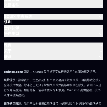
交易条件
$OUIX 生态系统
获利
合作伙伴
帐户类型
教育
关于
联系
ouinex.com
网站由 Ouinex 集团旗下实体根据您所在的司法辖区运营。
风险提示：
数字资产、衍生品及杠杆产品交易具有较高风险，可能导致您损失
全部投资本金。除非您已充分了解相关风险并能够承担潜在损失，否则不应进
行交易或投资。如有需要，请寻求独立专业意见。Ouinex 不提供金融、投资、
法律或税务建议。
司法辖区限制：
我们不会向根据适用法律禁止或限制提供此类服务的司法辖区