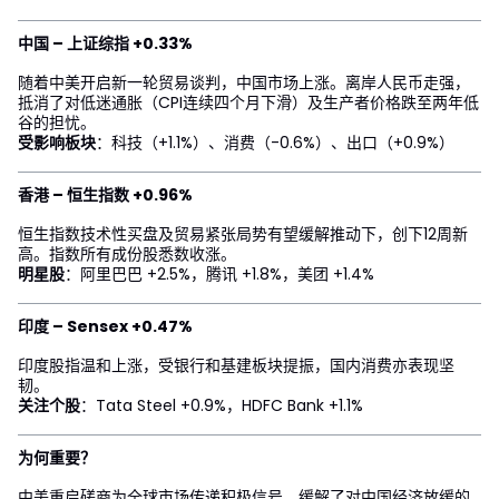
中国 – 上证综指 +0.33%
随着中美开启新一轮贸易谈判，中国市场上涨。离岸人民币走强，
抵消了对低迷通胀（CPI连续四个月下滑）及生产者价格跌至两年低
谷的担忧。
受影响板块
：科技（+1.1%）、消费（-0.6%）、出口（+0.9%）
香港 – 恒生指数 +0.96%
恒生指数技术性买盘及贸易紧张局势有望缓解推动下，创下12周新
高。指数所有成份股悉数收涨。
明星股
：阿里巴巴 +2.5%，腾讯 +1.8%，美团 +1.4%
印度 – Sensex +0.47%
印度股指温和上涨，受银行和基建板块提振，国内消费亦表现坚
韧。
关注个股
：Tata Steel +0.9%，HDFC Bank +1.1%
为何重要？
中美重启磋商为全球市场传递积极信号，缓解了对中国经济放缓的