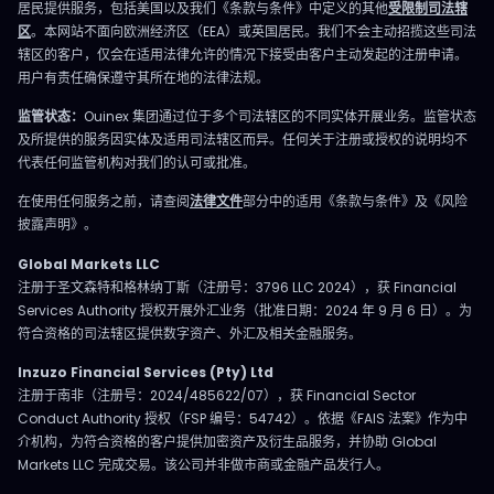
居民提供服务，包括美国以及我们《条款与条件》中定义的其他
受限制司法辖
区
。本网站不面向欧洲经济区（EEA）或英国居民。我们不会主动招揽这些司法
辖区的客户，仅会在适用法律允许的情况下接受由客户主动发起的注册申请。
用户有责任确保遵守其所在地的法律法规。
监管状态：
Ouinex 集团通过位于多个司法辖区的不同实体开展业务。监管状态
及所提供的服务因实体及适用司法辖区而异。任何关于注册或授权的说明均不
代表任何监管机构对我们的认可或批准。
在使用任何服务之前，请查阅
法律文件
部分中的适用《条款与条件》及《风险
披露声明》。
Global Markets LLC
注册于圣文森特和格林纳丁斯（注册号：3796 LLC 2024），获 Financial
Services Authority 授权开展外汇业务（批准日期：2024 年 9 月 6 日）。为
符合资格的司法辖区提供数字资产、外汇及相关金融服务。
Inzuzo Financial Services (Pty) Ltd
注册于南非（注册号：2024/485622/07），获 Financial Sector
Conduct Authority 授权（FSP 编号：54742）。依据《FAIS 法案》作为中
介机构，为符合资格的客户提供加密资产及衍生品服务，并协助 Global
Markets LLC 完成交易。该公司并非做市商或金融产品发行人。