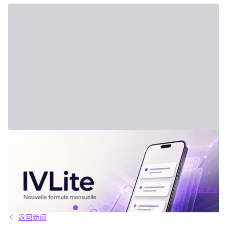
2026年7月31日 - Third Party
新套餐：IVLite
IVLite：IVT精华通知，每月仅29欧元 清晰的计划、市场简报和回
顾，直接送达您的手机与电脑，仅此而已。 问题不在于信息匮乏，
而是过剩。每天都有数十种分析、相互矛盾的观点和信号交织在市
场中。结果就是：你推迟，把事情留到“以后”，最后只能被动应对市
阅读更多
场，而不是主动掌控。 IVLite正是基于这个现象而诞生的。每月
阅读更多
29€，只为你提供一件事：IVT的核心内容通知。 IVLite究竟是什
么？ IVLite即IVT通知的访问权，仅此而已。 具体来说，你会在手机
返回新闻
和电脑上收到IVT教练们制作的清晰计划、短期及中期简报和市场回