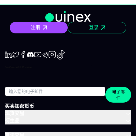
顾。你打开、阅读，马上知道该关注什么、为什么。无需筛选冗杂
信息流，无需额外的动态，不会有无关填充内容。 专为积极投资、
但有正职工作、有生活，无法整天盯着屏幕的人设计。 你将获得哪
些内容？ 精确的市场信息 清晰的情景与关键位，一目了然。你会明
确聚焦要点，不会分心。 明确的计划 预设了操作框架：关注区域、
注册
登录
预期情景与失效点。你不是临场才应付市场，而是有备而来。 短中
期简报 市场波动时，我们抓住波动性；趋势确定时，我们有系统地
跟随，覆盖短、中两个周期。 市场回顾 解读基于市场流动性、资金
流与真实投资者行为。不是猜测，也不是市井杂音。 IVLite的一天
举个例子，一天的节奏大致如下： 07:45 晨间简报 开盘前设定今日
基调。 09:12 今日计划，CAC 40 明确关注点、操作情景、失效
点。 14:30 中期简报，黄金 趋势形成时，科学跟随。 22:05 市场回
LinkedIn
Twiter
Facebook
Discord
Youtube
Telegram
Instagram
TikTok
顾，S&P 500 解读美盘收盘时的流动与资金面。 每日只需花几分钟
阅读，全天分布。这正是本套餐的核心：跟上市场节奏，不用占满
整天时间。 涵盖所有重要市场 IVT教练涵盖全球主流资产类别： 股
指：CAC、DAX、S&P 500、纳斯达克 股票：美国、欧洲、科技、
医疗 加密货币：BTC、ETH、SOL和山寨币 大宗商品：黄金、原
电子邮
油、白银 ETF：SPY、QQQ、MSCI World 免费、IVLite、VIP：如
件
何定位？ IVLite特意定位于免费账户与VIP之间。如果你想获取实用
内容但不需要全方位陪伴，这是最佳选择。 你会获得 免费 IVLite
买卖加密货币
VIP 晨间简报
现货交易
衍生品
算法交易