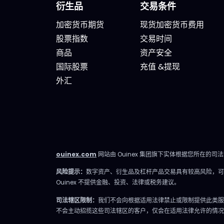
衍生品
交易条件
有正职工作、有生活，无法整天
本支出
盯着屏幕的人设计。 你将获得哪
年全球
加密货币期货
现货加密货币费用
些内容？ 精确的市场信息 清晰的
美元，
股票指数
交易时间
情景与关键位，一目了然。你会
SMH（
商品
资产安全
明确聚焦要点，不会分心。 明确
Semi
国际股票
充值 &提现
的计划 预设了操作框架：关注区
率，
外汇
域、预期情景与失效点。你不是
70%
临场才应付市场，而是有备而
中，
来。 短中期简报 市场波动时，我
来涨幅
们抓住波动性；趋势确定时，我
Nvi
们有系统地跟随，覆盖短、中两
据中心
ouinex.com
网站由 Ouinex 集团旗下实体根据您所在的司
个周期。 市场回顾 解读基于市场
Bro
风险提示：
数字资产、衍生品及杠杆产品交易具有较高风险，可
流动性、资金流与真实投资者行
千芯片
Ouinex 不提供金融、投资、法律或税务建议。
为。不是猜测，也不是市井杂
乎所有
司法辖区限制：
我们不会向根据适用法律禁止或限制提供此类服
音。 IVLite的一天 举个例子，一
涨幅约+
不会主动招揽这些司法辖区的客户，仅会在适用法律允许的情况
天的节奏大致如下： 07:45 晨间
调，距