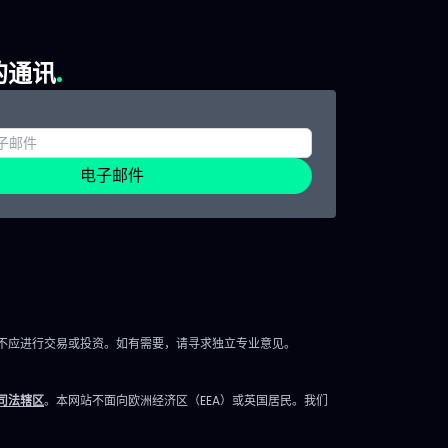
ERock（EROC）、
Morga
的 市场
Forbright（FRBT）。 宏观经济
大会及Gam
DK）
的通讯
16:00（法国）：二手房销售
召开。 市
S）
（NAR） 21:00（法国）：消费者
指数相关资
美国房
预期调查（纽约联储） 美联储
5月19日 —
屋开工
FOMC会议（6月16-17日）前“静
聚焦市场 
济的关
电子邮件
默期”开始 财报与分红 发布公
发布与会议：
工报
司：Campbell's Company,
Brothers
026
Vail Resorts 除息观察：
Amer Spo
计算和
Alphabet、西方石油、
Canaa
Travelers、台积电（TSMC） 波
动。 重大事件
nt
动性与动量 高波动：Seabridge
2026 Al
TI原油
不应进行交易或投资。如有需要，请寻求独立专业意见。
Gold、Medical Properties
度开发者大
波动加
Trust 超买（14日RSI）：Laser
智能新突破、G
n
司法辖区
。本网站不面向欧洲经济区（EEA）或英国居民。我们
Photonics、Solidion
及产品创新
-Z-
Technology 超卖：Mountain
Apple St
7日星期