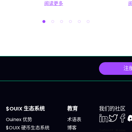
阅读更多
，是很危险的。 本文为你提
IVLite
阅读更多 投资人工智能（AI）：四大
加剧市场波动的“三巫日”
个简单框架：四大支柱，每
易时段。 2026年6月15日
对应一个ETF，每个支柱给
一：法国G7峰会聚焦地缘
只核心股票，还有一条为你每
天的焦点是于埃维昂举办的
场设定的交易原则。如果你
会。市场将密切关注美伊
入了解，文末有完整视频。
展，这可能影响油价并左
支柱有两种组合方式，互为
投资者情绪。 关注要点 G
 ETF：可覆盖整个领域，
在埃维昂贯穿全周。 拉斯
注
错个股的风险。 2~3只领
HPE Discover 2026大
票：追求更高回报，相应风
聚焦人工智能与IT基础设
大。 每个支柱，你都能看到
化。 Dave & Buster's
、工具、值得关注的股票和
Entertainment（PLAY
入场区域。 支柱一：算力，
布。 Kardigan（KARD）
$OUIX 生态系统
教育
我们的社区
脑 没有原始算力，就没有AI
IPO上市。 多只重量级股
Ouinex 优势
术语表
的训练与运转。这是根基，
息日： Altria（MO） 可
LinkedIn
Twiter
Face
D
$OUIX 硬币生态系统
博客
计算巨头的7500亿美元资
（KO） Meta（META） 