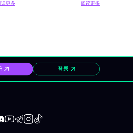
阅读更多
阅读更多
纪录IPO交织碰撞。 Apple焦点亮
切关注，期
支柱
阅读更多 2026年6月15日至19日股市一周前瞻：美联储、G
阅读更多 金融日程表
特别交
相WWDC Apple举办以“All
波动。 最超
星期
Systems Glow”为主题的
为Robo.ai
政治 当
WWDC开发者大会。 iOS 27、
Vishay P
G7峰
macOS 27、watchOS 27与
SunCar、E
对话进
visionOS 27的相关发布将备受瞩
Zoetis。 P
右整体
目，尤其是主打集成更多智能AI
Technol
7峰会
的全新Siri（Apple
得高空头兴
维加斯
册
登录
Intelligence）。 SpaceX历史性
百度（BID
会开幕，
IPO SpaceX预计于6月12日以每
Lument
施现代
股135美元上市。 目标：融资750
克100 Sh
亿美元，估值约1.77万亿美元。
普中盘40
）财报公
这将成为航天、国防和半导体相
SpaceX
即将
关板块的重大事件。 其他备受关
大事件 2
票的除
注的IPO还有：Lannister
斯维加斯开启
口可乐
book
iscord
Youtube
Telegram
Instagram
TikTok
Mining（DRIL）、
勋将发表备受
联合健