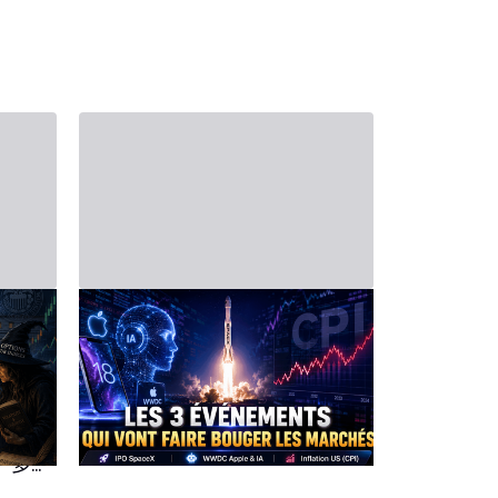
2026年6月6日 - Third Party
2026年5月16日 
19日
金融日程表——6月8日
2026
联
至12日一周展望
日每周
成为
6月8日周一——Apple WWDC &
周一 5月18
SpaceX IPO：AI与太空点燃市场
技大会揭开
集的一
本周开始便充满紧张氛围，人工
与动能 本
、多项
智能、宏观经济、企业财报与创
（INTC）
极可能