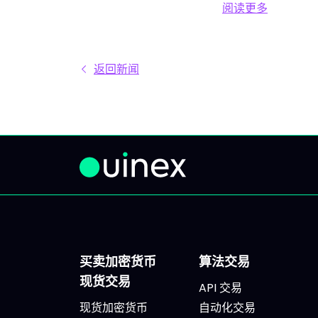
阅读更多
分析、相互矛盾的观点和信号交
内容
阅读更多 新套餐：
织在市场中。结果就是：你推
供一
迟，把事情留到“以后”，最后只
个支柱
返回新闻
能被动应对市场，而不是主动掌
出3
控。 IVLite正是基于这个现象而
次入
诞生的。每月29€，只为你提供
想深
一件事：IVT的核心内容通知。
每个
IVLite究竟是什么？ IVLite即IVT
补充：
通知的访问权，仅此而已。 具体
避免选
来说，你会在手机和电脑上收到
军股
IVT教练们制作的清晰计划、短期
险更
及中期简报和市场回顾。你打
原因
开、阅读，马上知道该关注什
技术
买卖加密货币
算法交易
么、为什么。无需筛选冗杂信息
AI之
现货交易
API 交易
流，无需额外的动态，不会有无
模型
现货加密货币
自动化交易
关填充内容。 专为积极投资、但
今年云