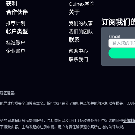
获利
Ouinex学院
大多投向这里。预计2026
康集团（UNH） 高波动标
合作伙伴
关于
半导体销售将逼近9750亿
高度关注： Sandisk（SN
订阅我们
一半与AI相关。 ETF：
推荐计划
我们的故事
AST SpaceMobile（AST
帐户类型
VanEck
我们的团队
2026年6月16日星期二：
Email
联系
conductor）。 0.35%费
地产指引市场方向 美国新
标准账户
仅26只成分股，前十大约占
数据将是评估房地产和经
企业账户
帮助中心
，市值加权。基金高度集
键参考。 关注要点 新屋开
联系我们
坚定押注头部公司。今年以
告，巴黎时间14:30发布。 2
超64%。 重点股票：
年纽约AWS峰会，聚焦云
dia：GPU和CUDA生态，数
AI。 以下公司投资者日：
芯片市场份额超80%。
SailPoint（SAIL） Valmo
法辖区运营。
adcom：定制芯片和连接数
Industries（VMI） 8月W
能导致您损失全部投资本金。除非您已充分了解相关风险并能够承担潜在损失，否则
的网络设备。 TSMC：几
期货合约到期，能源市场
高端AI芯片的铸造厂，年
剧。 以下公司财报： Joh
务的司法辖区居民提供服务，包括美国以及我们《条款与条件》中定义的其他
受限制
100%。 Nvidia暂时回
Wiley & Sons（WLY） La
下接受由客户主动发起的注册申请。用户有责任确保遵守其所在地的法律法规。
离5月高点下跌约17%，力
Boy（LZB） 2026年6月1