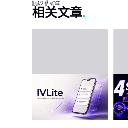
相关文章
2026年7月31日 - Third Party
2026年7
新套餐：IVLite
投资
四
IVLite：IVT精华通知，每月仅29
欧元 清晰的计划、市场简报和回
人工智
顾，直接送达您的手机与电脑，
动力。
仅此而已。 问题不在于信息匮
有实际
乏，而是过剩。每天都有数十种
位买