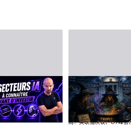
月20日 - Third Party
2026年6月14日 - Third Party
人工智能（AI）：
2026年6月15日至
大支柱
股市一周前瞻：美
储、G7与三巫日
能是2026年市场的核心驱
但“整体买AI”这一概念并没
焦点
本周投资者将迎来格外密
意义，在FOMO情绪下高
周：美联储决议、G7峰会
入且不了解自己真正持有的
重要宏观数据披露，以及