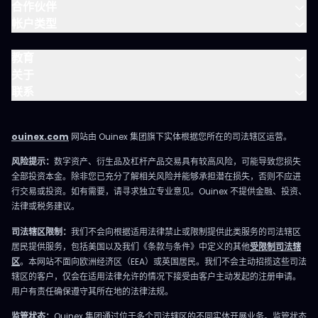
合作伙伴
帐户类型
教育
关于
联系
ouinex.com
网站由 Ouinex 集团旗下实体根据您所在的司法辖区运营。
风险提示：
数字资产、衍生品及杠杆产品交易具有较高风险，可能导致您损失
全部投资本金。除非您已充分了解相关风险并能够承担潜在损失，否则不应进
行交易或投资。如有需要，请寻求独立专业意见。Ouinex 不提供金融、投资、
法律或税务建议。
司法辖区限制：
我们不会向根据适用法律禁止或限制提供此类服务的司法辖区
居民提供服务，包括美国以及我们《条款与条件》中定义的其他
受限制司法辖
区
。本网站不面向欧洲经济区（EEA）或英国居民。我们不会主动招揽这些司法
辖区的客户，仅会在适用法律允许的情况下接受由客户主动发起的注册申请。
用户有责任确保遵守其所在地的法律法规。
监管状态：
Ouinex 集团通过位于多个司法辖区的不同实体开展业务。监管状态