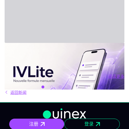
2026年7月31日 - Third Party
新套餐：IVLite
IVLite：IVT精华通知，每月仅29欧元 清晰的计划、市场简报和回
顾，直接送达您的手机与电脑，仅此而已。 问题不在于信息匮乏，
而是过剩。每天都有数十种分析、相互矛盾的观点和信号交织在市
场中。结果就是：你推迟，把事情留到“以后”，最后只能被动应对市
阅读更多
场，而不是主动掌控。 IVLite正是基于这个现象而诞生的。每月
阅读更多
29€，只为你提供一件事：IVT的核心内容通知。 IVLite究竟是什
么？ IVLite即IVT通知的访问权，仅此而已。 具体来说，你会在手机
返回新闻
和电脑上收到IVT教练们制作的清晰计划、短期及中期简报和市场回
顾。你打开、阅读，马上知道该关注什么、为什么。无需筛选冗杂
信息流，无需额外的动态，不会有无关填充内容。 专为积极投资、
但有正职工作、有生活，无法整天盯着屏幕的人设计。 你将获得哪
些内容？ 精确的市场信息 清晰的情景与关键位，一目了然。你会明
确聚焦要点，不会分心。 明确的计划 预设了操作框架：关注区域、
注册
登录
预期情景与失效点。你不是临场才应付市场，而是有备而来。 短中