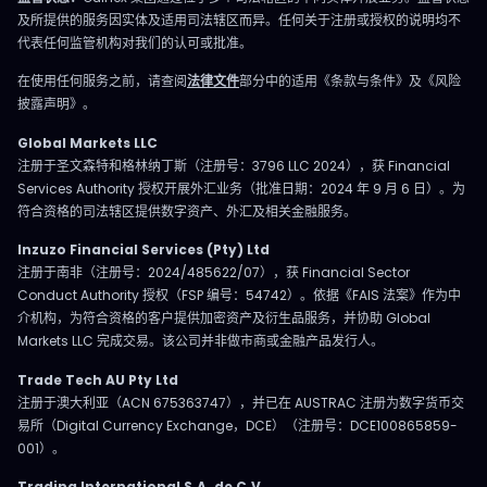
及所提供的服务因实体及适用司法辖区而异。任何关于注册或授权的说明均不
代表任何监管机构对我们的认可或批准。
在使用任何服务之前，请查阅
法律文件
部分中的适用《条款与条件》及《风险
披露声明》。
Global Markets LLC
注册于圣文森特和格林纳丁斯（注册号：3796 LLC 2024），获 Financial
Services Authority 授权开展外汇业务（批准日期：2024 年 9 月 6 日）。为
符合资格的司法辖区提供数字资产、外汇及相关金融服务。
Inzuzo Financial Services (Pty) Ltd
注册于南非（注册号：2024/485622/07），获 Financial Sector
Conduct Authority 授权（FSP 编号：54742）。依据《FAIS 法案》作为中
介机构，为符合资格的客户提供加密资产及衍生品服务，并协助 Global
Markets LLC 完成交易。该公司并非做市商或金融产品发行人。
Trade Tech AU Pty Ltd
注册于澳大利亚（ACN 675363747），并已在 AUSTRAC 注册为数字货币交
易所（Digital Currency Exchange，DCE）（注册号：DCE100865859-
001）。
Trading International S.A. de C.V.