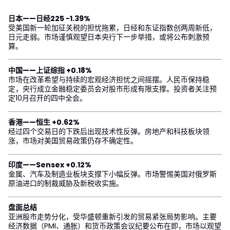
日本——日经225 -1.39%
受美国新一轮加征关税的担忧拖累，日经和东证指数创两周新低，
日元走弱。市场谨慎观望日本央行下一步举措，或将公布刺激预
算。
中国——上证综指 +0.18%
市场在改革希望与持续的宏观经济担忧之间摇摆。人民币保持稳
定，央行成立金融稳定委员会对股市形成有限支撑。投资者关注预
定10月召开的四中全会。
香港——恒生 +0.62%
经过四个交易日的下跌后出现技术性反弹。房地产和科技板块领
涨，市场对美国贸易政策仍存不确定性。
印度——Sensex +0.12%
金属、汽车及制造业板块支撑下小幅反弹。市场警惕美国对俄罗斯
原油进口的制裁威胁及新税收实施。
盘面总结
亚洲股市走势分化，受华盛顿重新引发的贸易紧张局势影响。主要
经济数据（PMI、通胀）和货币政策会议纪要公布在即，市场以观望