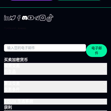
期简报 市场波动时，我们抓住波动性；趋势确定时，我们有系统地
跟随，覆盖短、中两个周期。 市场回顾 解读基于市场流动性、资金
流与真实投资者行为。不是猜测，也不是市井杂音。 IVLite的一天
举个例子，一天的节奏大致如下： 07:45 晨间简报 开盘前设定今日
基调。 09:12 今日计划，CAC 40 明确关注点、操作情景、失效
点。 14:30 中期简报，黄金 趋势形成时，科学跟随。 22:05 市场回
LinkedIn
Twiter
Facebook
Discord
Youtube
Telegram
Instagram
TikTok
顾，S&P 500 解读美盘收盘时的流动与资金面。 每日只需花几分钟
阅读，全天分布。这正是本套餐的核心：跟上市场节奏，不用占满
整天时间。 涵盖所有重要市场 IVT教练涵盖全球主流资产类别： 股
指：CAC、DAX、S&P 500、纳斯达克 股票：美国、欧洲、科技、
医疗 加密货币：BTC、ETH、SOL和山寨币 大宗商品：黄金、原
电子邮
油、白银 ETF：SPY、QQQ、MSCI World 免费、IVLite、VIP：如
件
何定位？ IVLite特意定位于免费账户与VIP之间。如果你想获取实用
内容但不需要全方位陪伴，这是最佳选择。 你会获得 免费 IVLite
买卖加密货币
VIP 晨间简报
现货交易
衍生品
算法交易
交易条件
$OUIX 生态系统
获利