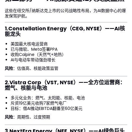
这些在纽交所/纳斯达克上市的公司战略性布局，为AI数据中心的爆
发保驾护航。
1.
Constellation Energy（CEG, NYSE）
——AI核
能龙头
美国最大核电运营商
已与微软、Meta签署PPA
收购Calpine（天然气+地热）
AI与电动车带动强劲增长
风险
：估值高、核能政策监管
2.
Vistra Corp（VST, NYSE）
——全方位运营商：
燃气、核能与电池
多元化业务：燃气、太阳能、核能、电池
斥资19亿美元收购7家燃气电厂
目标：借AI推动EBITDA翻番至60亿美元
风险
：周期性、过度预期
3.
NextEra Energy（NEE, NYSE）
——AI绿色巨头