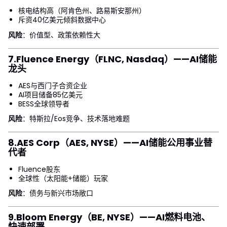
核电结构高（阿肯色州、路易斯安那州）
斥资40亿美元倾斜数据中心
风险
：价值型、政策依赖性大
7.
Fluence Energy（FLNC, Nasdaq）
——AI储能
龙头
AES与西门子合资企业
AI项目储备85亿美元
BESS全球领导者
风险
：特斯拉/Eos竞争、技术落地难题
8.
AES Corp（AES, NYSE）
——AI储能公用事业替
代者
Fluence股东
全球性（太阳能+储能）玩家
风险
：债务与新兴市场敞口
9.
Bloom Energy（BE, NYSE）
——AI燃料电池、
快速部署