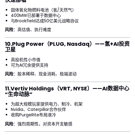
固体氧化物燃料电池（氢/天然气）
400MW已部署于数据中心
与Brookfield达成50亿美元战略协议
风险
：高估值、执行难度
10.
Plug Power（PLUG, Nasdaq）
——氢+AI投资
卫星
高投机性小市值
可为AI冗余提供支持
风险
：股本稀释、现金消耗、极端波动
11.
Vertiv Holdings（VRT, NYSE）
——AI数据中心
“生命动脉”
为超大规模玩家提供电力、制冷、机架
Nvidia、Caterpillar合作伙伴
收购PurgeRite布局液冷
风险
：强烈周期性，对资本开支敏感