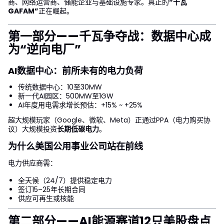
商、网络运营商、储能企业与基础设施专家。真正的
“千瓦
GAFAM”
正在崛起。
第一部分——千瓦争夺战：数据中心成
为“逆向电厂”
AI数据中心：前所未有的电力负荷
传统数据中心：10至30MW
新一代AI园区：500MW至1GW
AI年度用电需求增长预估：+15% ~ +25%
超大规模玩家（Google、微软、Meta）正通过PPA（电力购买协
议）大规模投资
长期低碳电力
。
为什么美国公用事业公司站在前线
电力供应商需：
全天候（24/7）提供稳定电力
签订15–25年长期合同
供应可再生或核能
第二部分——AI能源赛道12只美股盘点