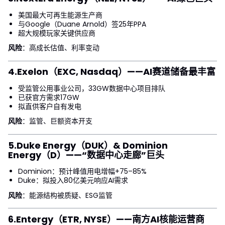
美国最大可再生能源生产商
与Google（Duane Arnold）签25年PPA
超大规模玩家关键供应商
风险
：高成长估值、利率变动
4.
Exelon（EXC, Nasdaq）
——AI赛道储备最丰富
受监管公用事业公司，33GW数据中心项目排队
已获官方需求17GW
拟直供客户自有发电
风险
：监管、巨额资本开支
5.
Duke Energy（DUK）& Dominion
Energy（D）
——“数据中心走廊”巨头
Dominion：预计峰值用电增幅+75–85%
Duke：拟投入80亿美元响应AI需求
风险
：能源结构被质疑、ESG监管
6.
Entergy（ETR, NYSE）
——南方AI核能运营商