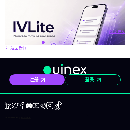
2026年7月31日 - Third Party
新套餐：IVLite
IVLite：IVT精华通知，每月仅29欧元 清晰的计划、市场简报和回
顾，直接送达您的手机与电脑，仅此而已。 问题不在于信息匮乏，
而是过剩。每天都有数十种分析、相互矛盾的观点和信号交织在市
场中。结果就是：你推迟，把事情留到“以后”，最后只能被动应对市
阅读更多
场，而不是主动掌控。 IVLite正是基于这个现象而诞生的。每月
阅读更多
29€，只为你提供一件事：IVT的核心内容通知。 IVLite究竟是什
么？ IVLite即IVT通知的访问权，仅此而已。 具体来说，你会在手机
返回新闻
和电脑上收到IVT教练们制作的清晰计划、短期及中期简报和市场回
顾。你打开、阅读，马上知道该关注什么、为什么。无需筛选冗杂
信息流，无需额外的动态，不会有无关填充内容。 专为积极投资、
但有正职工作、有生活，无法整天盯着屏幕的人设计。 你将获得哪
些内容？ 精确的市场信息 清晰的情景与关键位，一目了然。你会明
确聚焦要点，不会分心。 明确的计划 预设了操作框架：关注区域、
注册
登录
预期情景与失效点。你不是临场才应付市场，而是有备而来。 短中
期简报 市场波动时，我们抓住波动性；趋势确定时，我们有系统地
跟随，覆盖短、中两个周期。 市场回顾 解读基于市场流动性、资金
流与真实投资者行为。不是猜测，也不是市井杂音。 IVLite的一天
举个例子，一天的节奏大致如下： 07:45 晨间简报 开盘前设定今日
基调。 09:12 今日计划，CAC 40 明确关注点、操作情景、失效
点。 14:30 中期简报，黄金 趋势形成时，科学跟随。 22:05 市场回
LinkedIn
Twiter
Facebook
Discord
Youtube
Telegram
Instagram
TikTok
顾，S&P 500 解读美盘收盘时的流动与资金面。 每日只需花几分钟
阅读，全天分布。这正是本套餐的核心：跟上市场节奏，不用占满
整天时间。 涵盖所有重要市场 IVT教练涵盖全球主流资产类别： 股