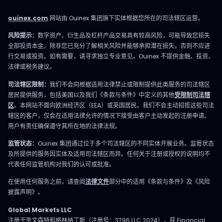
ouinex.com
网站由 Ouinex 集团旗下实体根据您所在的司法辖区运营。
风险提示：
数字资产、衍生品及杠杆产品交易具有较高风险，可能导致您损失
全部投资本金。除非您已充分了解相关风险并能够承担潜在损失，否则不应进
行交易或投资。如有需要，请寻求独立专业意见。Ouinex 不提供金融、投资、
法律或税务建议。
司法辖区限制：
我们不会向根据适用法律禁止或限制提供此类服务的司法辖区
居民提供服务，包括美国以及我们《条款与条件》中定义的其他
受限制司法辖
区
。本网站不面向欧洲经济区（EEA）或英国居民。我们不会主动招揽这些司法
辖区的客户，仅会在适用法律允许的情况下接受由客户主动发起的注册申请。
用户有责任确保遵守其所在地的法律法规。
监管状态：
Ouinex 集团通过位于多个司法辖区的不同实体开展业务。监管状态
及所提供的服务因实体及适用司法辖区而异。任何关于注册或授权的说明均不
代表任何监管机构对我们的认可或批准。
在使用任何服务之前，请查阅
法律文件
部分中的适用《条款与条件》及《风险
披露声明》。
Global Markets LLC
注册于圣文森特和格林纳丁斯（注册号：3796 LLC 2024），获 Financial