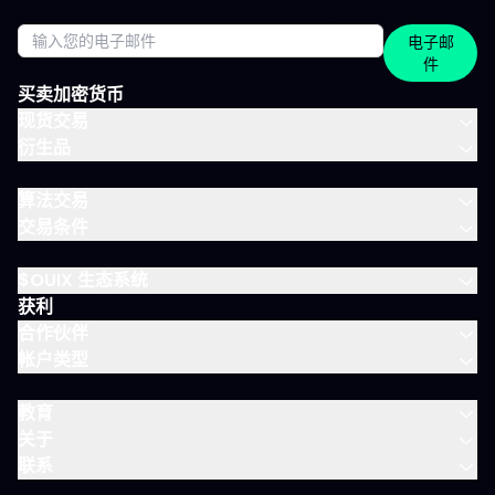
指：CAC、DAX、S&P 500、纳斯达克 股票：美国、欧洲、科技、
医疗 加密货币：BTC、ETH、SOL和山寨币 大宗商品：黄金、原
电子邮
油、白银 ETF：SPY、QQQ、MSCI World 免费、IVLite、VIP：如
件
何定位？ IVLite特意定位于免费账户与VIP之间。如果你想获取实用
内容但不需要全方位陪伴，这是最佳选择。 你会获得 免费 IVLite
买卖加密货币
VIP 晨间简报
现货交易
衍生品
算法交易
交易条件
$OUIX 生态系统
获利
合作伙伴
帐户类型
教育
关于
联系