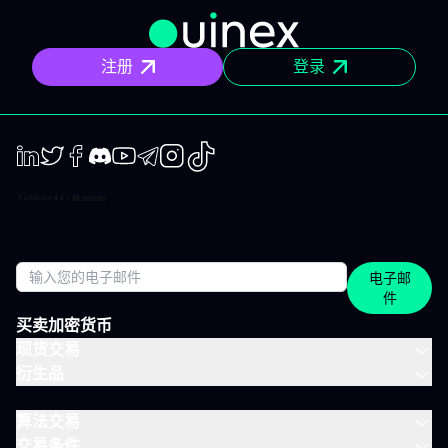
但有正职工作、有生活，无法整天盯着屏幕的人设计。 你将获得哪
些内容？ 精确的市场信息 清晰的情景与关键位，一目了然。你会明
确聚焦要点，不会分心。 明确的计划 预设了操作框架：关注区域、
注册
登录
预期情景与失效点。你不是临场才应付市场，而是有备而来。 短中
期简报 市场波动时，我们抓住波动性；趋势确定时，我们有系统地
跟随，覆盖短、中两个周期。 市场回顾 解读基于市场流动性、资金
流与真实投资者行为。不是猜测，也不是市井杂音。 IVLite的一天
举个例子，一天的节奏大致如下： 07:45 晨间简报 开盘前设定今日
基调。 09:12 今日计划，CAC 40 明确关注点、操作情景、失效
点。 14:30 中期简报，黄金 趋势形成时，科学跟随。 22:05 市场回
LinkedIn
Twiter
Facebook
Discord
Youtube
Telegram
Instagram
TikTok
顾，S&P 500 解读美盘收盘时的流动与资金面。 每日只需花几分钟
阅读，全天分布。这正是本套餐的核心：跟上市场节奏，不用占满
整天时间。 涵盖所有重要市场 IVT教练涵盖全球主流资产类别： 股
指：CAC、DAX、S&P 500、纳斯达克 股票：美国、欧洲、科技、
医疗 加密货币：BTC、ETH、SOL和山寨币 大宗商品：黄金、原
电子邮
油、白银 ETF：SPY、QQQ、MSCI World 免费、IVLite、VIP：如
件
何定位？ IVLite特意定位于免费账户与VIP之间。如果你想获取实用
内容但不需要全方位陪伴，这是最佳选择。 你会获得 免费 IVLite
买卖加密货币
VIP 晨间简报
现货交易
衍生品
算法交易
交易条件