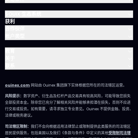
$OUIX 生态系统
获利
合作伙伴
帐户类型
教育
关于
联系
ouinex.com
网站由 Ouinex 集团旗下实体根据您所在的司法辖区运营。
风险提示：
数字资产、衍生品及杠杆产品交易具有较高风险，可能导致您损失
全部投资本金。除非您已充分了解相关风险并能够承担潜在损失，否则不应进
行交易或投资。如有需要，请寻求独立专业意见。Ouinex 不提供金融、投资、
法律或税务建议。
司法辖区限制：
我们不会向根据适用法律禁止或限制提供此类服务的司法辖区
居民提供服务，包括美国以及我们《条款与条件》中定义的其他
受限制司法辖