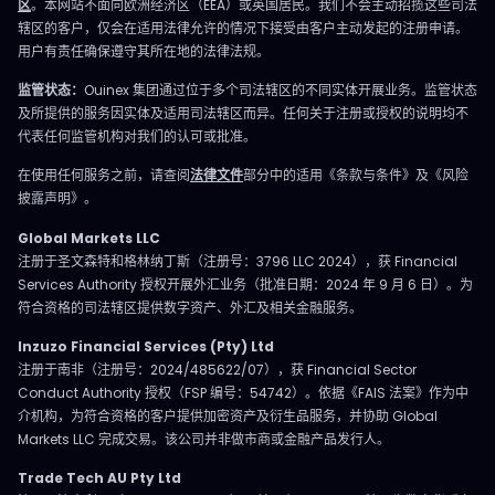
区
。本网站不面向欧洲经济区（EEA）或英国居民。我们不会主动招揽这些司法
辖区的客户，仅会在适用法律允许的情况下接受由客户主动发起的注册申请。
用户有责任确保遵守其所在地的法律法规。
监管状态：
Ouinex 集团通过位于多个司法辖区的不同实体开展业务。监管状态
及所提供的服务因实体及适用司法辖区而异。任何关于注册或授权的说明均不
代表任何监管机构对我们的认可或批准。
在使用任何服务之前，请查阅
法律文件
部分中的适用《条款与条件》及《风险
披露声明》。
Global Markets LLC
注册于圣文森特和格林纳丁斯（注册号：3796 LLC 2024），获 Financial
Services Authority 授权开展外汇业务（批准日期：2024 年 9 月 6 日）。为
符合资格的司法辖区提供数字资产、外汇及相关金融服务。
Inzuzo Financial Services (Pty) Ltd
注册于南非（注册号：2024/485622/07），获 Financial Sector
Conduct Authority 授权（FSP 编号：54742）。依据《FAIS 法案》作为中
介机构，为符合资格的客户提供加密资产及衍生品服务，并协助 Global
Markets LLC 完成交易。该公司并非做市商或金融产品发行人。
Trade Tech AU Pty Ltd