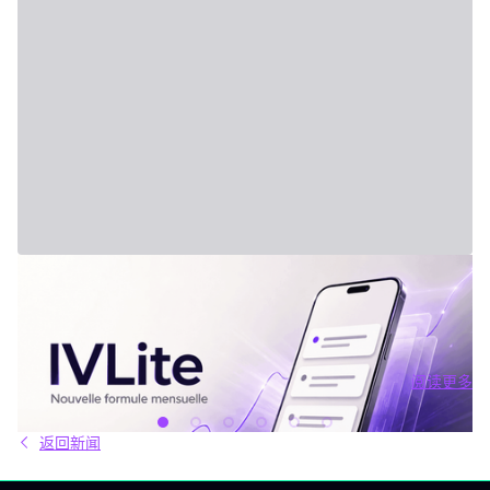
2026年7月31日 - Third Party
新套餐：IVLite
IVLite：IVT精华通知，每月仅29欧元 清晰的计划、市场简报和回
顾，直接送达您的手机与电脑，仅此而已。 问题不在于信息匮乏，
而是过剩。每天都有数十种分析、相互矛盾的观点和信号交织在市
场中。结果就是：你推迟，把事情留到“以后”，最后只能被动应对市
阅读更多
场，而不是主动掌控。 IVLite正是基于这个现象而诞生的。每月
阅读更多
29€，只为你提供一件事：IVT的核心内容通知。 IVLite究竟是什
么？ IVLite即IVT通知的访问权，仅此而已。 具体来说，你会在手机
返回新闻
和电脑上收到IVT教练们制作的清晰计划、短期及中期简报和市场回
顾。你打开、阅读，马上知道该关注什么、为什么。无需筛选冗杂
信息流，无需额外的动态，不会有无关填充内容。 专为积极投资、