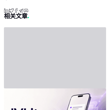
相关文章
2026年7月31日 - Third Party
新套餐：IVLite
IVLite：IVT精华通知，每月仅29欧元 清晰的计划、市场简报和回
顾，直接送达您的手机与电脑，仅此而已。 问题不在于信息匮乏，
而是过剩。每天都有数十种分析、相互矛盾的观点和信号交织在市