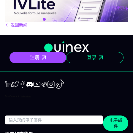
场中。结果就是：你推迟，把事情留到“以后”，最后只能被动应对市
阅读更多
场，而不是主动掌控。 IVLite正是基于这个现象而诞生的。每月
阅读更多
29€，只为你提供一件事：IVT的核心内容通知。 IVLite究竟是什
么？ IVLite即IVT通知的访问权，仅此而已。 具体来说，你会在手机
返回新闻
和电脑上收到IVT教练们制作的清晰计划、短期及中期简报和市场回
顾。你打开、阅读，马上知道该关注什么、为什么。无需筛选冗杂
信息流，无需额外的动态，不会有无关填充内容。 专为积极投资、
但有正职工作、有生活，无法整天盯着屏幕的人设计。 你将获得哪
些内容？ 精确的市场信息 清晰的情景与关键位，一目了然。你会明
确聚焦要点，不会分心。 明确的计划 预设了操作框架：关注区域、
注册
登录
预期情景与失效点。你不是临场才应付市场，而是有备而来。 短中
期简报 市场波动时，我们抓住波动性；趋势确定时，我们有系统地
跟随，覆盖短、中两个周期。 市场回顾 解读基于市场流动性、资金
流与真实投资者行为。不是猜测，也不是市井杂音。 IVLite的一天
举个例子，一天的节奏大致如下： 07:45 晨间简报 开盘前设定今日
基调。 09:12 今日计划，CAC 40 明确关注点、操作情景、失效
点。 14:30 中期简报，黄金 趋势形成时，科学跟随。 22:05 市场回
LinkedIn
Twiter
Facebook
Discord
Youtube
Telegram
Instagram
TikTok
顾，S&P 500 解读美盘收盘时的流动与资金面。 每日只需花几分钟
阅读，全天分布。这正是本套餐的核心：跟上市场节奏，不用占满
整天时间。 涵盖所有重要市场 IVT教练涵盖全球主流资产类别： 股
指：CAC、DAX、S&P 500、纳斯达克 股票：美国、欧洲、科技、
医疗 加密货币：BTC、ETH、SOL和山寨币 大宗商品：黄金、原
电子邮
油、白银 ETF：SPY、QQQ、MSCI World 免费、IVLite、VIP：如
件
何定位？ IVLite特意定位于免费账户与VIP之间。如果你想获取实用
内容但不需要全方位陪伴，这是最佳选择。 你会获得 免费 IVLite