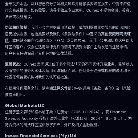
全部投资本金。除非您已充分了解相关风险并能够承担潜在损失，否则不应进
行交易或投资。如有需要，请寻求独立专业意见。Ouinex 不提供金融、投资、
法律或税务建议。
司法辖区限制：
我们不会向根据适用法律禁止或限制提供此类服务的司法辖区
居民提供服务，包括美国以及我们《条款与条件》中定义的其他
受限制司法辖
区
。本网站不面向欧洲经济区（EEA）或英国居民。我们不会主动招揽这些司法
辖区的客户，仅会在适用法律允许的情况下接受由客户主动发起的注册申请。
用户有责任确保遵守其所在地的法律法规。
监管状态：
Ouinex 集团通过位于多个司法辖区的不同实体开展业务。监管状态
及所提供的服务因实体及适用司法辖区而异。任何关于注册或授权的说明均不
代表任何监管机构对我们的认可或批准。
在使用任何服务之前，请查阅
法律文件
部分中的适用《条款与条件》及《风险
披露声明》。
Global Markets LLC
注册于圣文森特和格林纳丁斯（注册号：3796 LLC 2024），获 Financial
Services Authority 授权开展外汇业务（批准日期：2024 年 9 月 6 日）。为
符合资格的司法辖区提供数字资产、外汇及相关金融服务。
Inzuzo Financial Services (Pty) Ltd