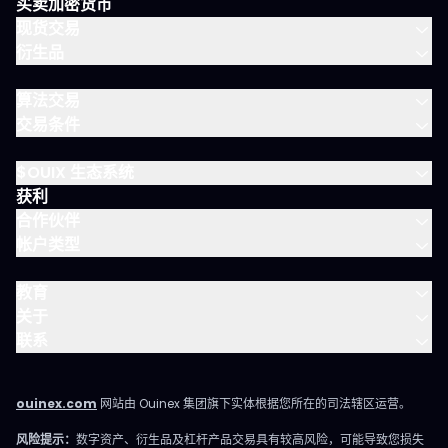
买卖加密货币
VIP 晨间简报
现货交易
衍生品
算法交易
交易条件
$OUIX 生态系统
获利
合作伙伴
帐户类型
教育
关于
联系
ouinex.com
网站由 Ouinex 集团旗下实体根据您所在的司法辖区运营。
风险提示：
数字资产、衍生品及杠杆产品交易具有较高风险，可能导致您损失