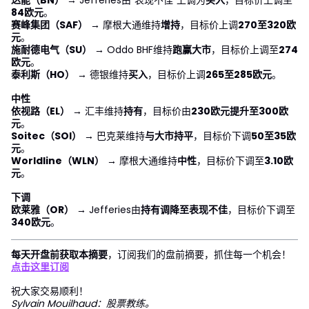
84欧元
。
赛峰集团（SAF）
→ 摩根大通维持
增持
，目标价上调
270至320欧
元
。
施耐德电气（SU）
→ Oddo BHF维持
跑赢大市
，目标价上调至
274
欧元
。
泰利斯（HO）
→ 德银维持
买入
，目标价上调
265至285欧元
。
中性
依视路（EL）
→ 汇丰维持
持有
，目标价由
230欧元提升至300欧
元
。
Soitec（SOI）
→ 巴克莱维持
与大市持平
，目标价下调
50至35欧
元
。
Worldline（WLN）
→ 摩根大通维持
中性
，目标价下调至
3.10欧
元
。
下调
欧莱雅（OR）
→ Jefferies由
持有调降至表现不佳
，目标价下调至
340欧元
。
每天开盘前获取本摘要
，订阅我们的盘前摘要，抓住每一个机会！
点击这里订阅
祝大家交易顺利！
Sylvain Mouilhaud：股票教练。