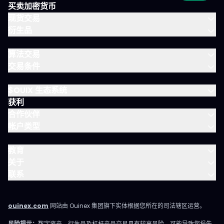
内容但不需要全方位陪伴，这是最佳选择。 你会获得 免费 IVLite
买卖加密货币
VIP 晨间简报
现货交易
衍生品
算法交易
交易条件
$OUIX 生态系统
获利
合作伙伴
帐户类型
教育
关于
联系
ouinex.com
网站由 Ouinex 集团旗下实体根据您所在的司法辖区运营。
风险提示：
数字资产、衍生品及杠杆产品交易具有较高风险，可能导致您损失