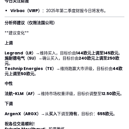
今日关注财报
Virbac（VIRP）
：2025年第二季度财报今日将发布。
分析师建议（仅限法国公司）
**建议变化**
上调
Legrand（LR）
→维持买入，目标价由
144欧元上调至145欧元
。
施耐德电气（SU）
→确认买入，目标价由
240欧元上调至250欧
元
。
Technip Energies（TE）
→维持跑赢大市评级，目标价由
44欧
元上调至50欧元
。
中性
法航-KLM（AF）
→维持市场权重评级，目标价调整至
12.50欧元
。
下调
ArgenX（ARGX）
→从
买入
下调至
持有
，目标价：
655欧元
。
祝各位交易顺利！
Sylvain Mouilhaud
：股票教练。