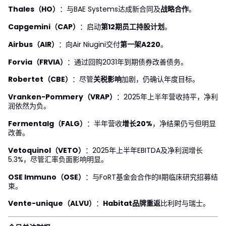
Thales（HO）
：与BAE Systems达成新合同及
战略合作
。
Capgemini（CAP）
：启动
第12期员工持股计划
。
Airbus（AIR）
：向Air Niugini交付
第一架A220
。
Forvia（FRVIA）
：通过回购2031年到期债券改善债务。
Robertet（CBE）
：尽管
关税影响
加剧，仍确认年度目标。
Vranken-Pommery（VRAP）
：2025年上半年营收持平，净利
润依然为负。
Fermentalg（FALG）
：半年营收
增长20%
，净结果仍亏但明显
改善。
Vetoquinol（VETO）
：2025年上半年EBITDA及净利润增长
5.3%，尽管汇率负面影响明显。
OSE Immuno（OSE）
：与FoRT基金会合作的II期临床研究招募结
束。
Vente-unique（ALVU）
：
Habitat品牌重返
比利时与瑞士。