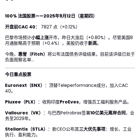
100% 法国股票——2025年9月12日（星期四）
开盘前CAC 40：
7827 点（+0.12%）
巴黎市场预计
小幅上涨
开市，昨日大涨后（+0.80%）。尽管美国8
月通胀略高于预期（+0.4%），美股仍收于
新高
。
今晚，
惠誉（Fitch）
将公布法国债务评级结果，目前该评级已处于
负面观察名单...
今日重点股票
Euronext（ENX）
：顶替Teleperformance成分，加入CAC
40。
Pluxee（PLX）
：收购印度
ProEves
，增强员工福利服务产品。
Vallourec（VK）
：与巴西Petrobras签署
10亿美元离岸合同
，业
务至2029年。
Stellantis（STLA）
：新CEO公布其
三大优先事项
：增长、工业
执行、盈利能力。