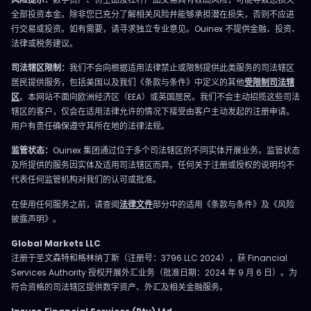
全部投资本金。除非您已充分了解相关风险并能够承担潜在损失，否则不应进
行交易或投资。如有需要，请寻求独立专业意见。Ouinex 不提供金融、投资、
法律或税务建议。
司法辖区限制：
我们不会向根据适用法律禁止或限制提供此类服务的司法辖区
居民提供服务，包括美国以及我们《条款与条件》中定义的其他
受限制司法辖
区
。本网站不面向欧洲经济区（EEA）或英国居民。我们不会主动招揽这些司法
辖区的客户，仅会在适用法律允许的情况下接受由客户主动发起的注册申请。
用户有责任确保遵守其所在地的法律法规。
监管状态：
Ouinex 集团通过位于多个司法辖区的不同实体开展业务。监管状态
及所提供的服务因实体及适用司法辖区而异。任何关于注册或授权的说明均不
代表任何监管机构对我们的认可或批准。
在使用任何服务之前，请查阅
法律文件
部分中的适用《条款与条件》及《风险
披露声明》。
Global Markets LLC
注册于圣文森特和格林纳丁斯（注册号：3796 LLC 2024），获 Financial
Services Authority 授权开展外汇业务（批准日期：2024 年 9 月 6 日）。为
符合资格的司法辖区提供数字资产、外汇及相关金融服务。