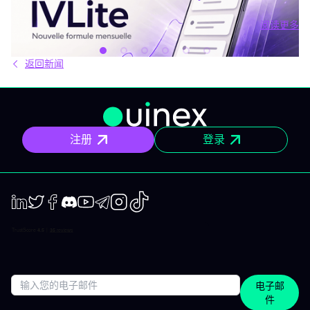
而是过剩。每天都有数十种分析、相互矛盾的观点和信号交织在市
场中。结果就是：你推迟，把事情留到“以后”，最后只能被动应对市
阅读更多
场，而不是主动掌控。 IVLite正是基于这个现象而诞生的。每月
阅读更多
29€，只为你提供一件事：IVT的核心内容通知。 IVLite究竟是什
么？ IVLite即IVT通知的访问权，仅此而已。 具体来说，你会在手机
返回新闻
和电脑上收到IVT教练们制作的清晰计划、短期及中期简报和市场回
顾。你打开、阅读，马上知道该关注什么、为什么。无需筛选冗杂
信息流，无需额外的动态，不会有无关填充内容。 专为积极投资、
但有正职工作、有生活，无法整天盯着屏幕的人设计。 你将获得哪
些内容？ 精确的市场信息 清晰的情景与关键位，一目了然。你会明
确聚焦要点，不会分心。 明确的计划 预设了操作框架：关注区域、
注册
登录
预期情景与失效点。你不是临场才应付市场，而是有备而来。 短中
期简报 市场波动时，我们抓住波动性；趋势确定时，我们有系统地
跟随，覆盖短、中两个周期。 市场回顾 解读基于市场流动性、资金
流与真实投资者行为。不是猜测，也不是市井杂音。 IVLite的一天
举个例子，一天的节奏大致如下： 07:45 晨间简报 开盘前设定今日
基调。 09:12 今日计划，CAC 40 明确关注点、操作情景、失效
点。 14:30 中期简报，黄金 趋势形成时，科学跟随。 22:05 市场回
LinkedIn
Twiter
Facebook
Discord
Youtube
Telegram
Instagram
TikTok
顾，S&P 500 解读美盘收盘时的流动与资金面。 每日只需花几分钟
阅读，全天分布。这正是本套餐的核心：跟上市场节奏，不用占满
整天时间。 涵盖所有重要市场 IVT教练涵盖全球主流资产类别： 股
指：CAC、DAX、S&P 500、纳斯达克 股票：美国、欧洲、科技、
医疗 加密货币：BTC、ETH、SOL和山寨币 大宗商品：黄金、原
电子邮
油、白银 ETF：SPY、QQQ、MSCI World 免费、IVLite、VIP：如
件
何定位？ IVLite特意定位于免费账户与VIP之间。如果你想获取实用