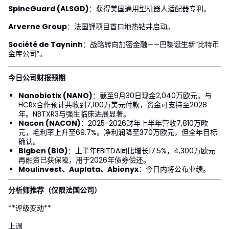
SpineGuard (ALSGD)
：获得美国通用型机器人适配器专利。
Arverne Group
：法国锂项目首口地热钻井启动。
Société de Tayninh
：战略转向加密金融——巴黎诞生新“比特币
金库公司”。
今日公司财报预期
Nanobiotix (NANO)
：截至9月30日现金2,040万欧元。与
HCRx合作预计共收到7,100万美元付款，资金可支持至2028
年。NBTXR3与强生临床进展显著。
Nacon (NACON)
：2025-2026财年上半年营收7,810万欧
元，毛利率上升至69.7%。净利润降至370万欧元，但全年目标
确认。
Bigben (BIG)
：上半年EBITDA同比增长17.5%，4,300万欧元
再融资已获保障，用于2026年债券偿还。
Moulinvest、Auplata、Abionyx
：今日内将公布业绩。
分析师推荐（仅限法国公司）
**评级变动**
上调