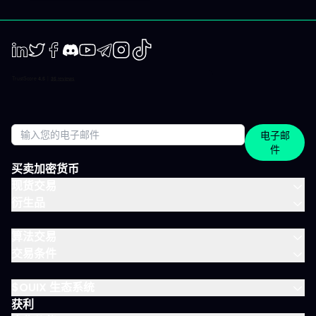
跟随，覆盖短、中两个周期。 市场回顾 解读基于市场流动性、资金
流与真实投资者行为。不是猜测，也不是市井杂音。 IVLite的一天
举个例子，一天的节奏大致如下： 07:45 晨间简报 开盘前设定今日
基调。 09:12 今日计划，CAC 40 明确关注点、操作情景、失效
点。 14:30 中期简报，黄金 趋势形成时，科学跟随。 22:05 市场回
LinkedIn
Twiter
Facebook
Discord
Youtube
Telegram
Instagram
TikTok
顾，S&P 500 解读美盘收盘时的流动与资金面。 每日只需花几分钟
阅读，全天分布。这正是本套餐的核心：跟上市场节奏，不用占满
整天时间。 涵盖所有重要市场 IVT教练涵盖全球主流资产类别： 股
指：CAC、DAX、S&P 500、纳斯达克 股票：美国、欧洲、科技、
医疗 加密货币：BTC、ETH、SOL和山寨币 大宗商品：黄金、原
电子邮
油、白银 ETF：SPY、QQQ、MSCI World 免费、IVLite、VIP：如
件
何定位？ IVLite特意定位于免费账户与VIP之间。如果你想获取实用
内容但不需要全方位陪伴，这是最佳选择。 你会获得 免费 IVLite
买卖加密货币
VIP 晨间简报
现货交易
衍生品
算法交易
交易条件
$OUIX 生态系统
获利