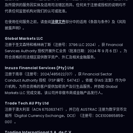
及所提供的服务因实体及适用司法辖区而异。任何关于注册或授权的说明均不
代表任何监管机构对我们的认可或批准。
在使用任何服务之前，请查阅
法律文件
部分中的适用《条款与条件》及《风险
披露声明》。
Global Markets LLC
注册于圣文森特和格林纳丁斯（注册号：3796 LLC 2024），获 Financial
Services Authority 授权开展外汇业务（批准日期：2024 年 9 月 6 日）。为
符合资格的司法辖区提供数字资产、外汇及相关金融服务。
Inzuzo Financial Services (Pty) Ltd
注册于南非（注册号：2024/485622/07），获 Financial Sector
Conduct Authority 授权（FSP 编号：54742）。依据《FAIS 法案》作为中
介机构，为符合资格的客户提供加密资产及衍生品服务，并协助 Global
Markets LLC 完成交易。该公司并非做市商或金融产品发行人。
Trade Tech AU Pty Ltd
注册于澳大利亚（ACN 675363747），并已在 AUSTRAC 注册为数字货币交
易所（Digital Currency Exchange，DCE）（注册号：DCE100865859-
001）。
Trading International S.A. de C.V.