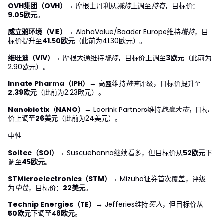
OVH集团（OVH）
→ 摩根士丹利从
减持
上调至
持有
，目标价：
9.05欧元
。
威立雅环境（VIE）
→ AlphaValue/Baader Europe维持
增持
，目
标价提升至
41.50欧元
（此前为41.30欧元）。
维旺迪（VIV）
→ 摩根大通维持
增持
，目标价上调至
3欧元
（此前为
2.90欧元）。
Innate Pharma（IPH）
→ 高盛维持
持有
评级，目标价提升至
2.39欧元
（此前为2.23欧元）。
Nanobiotix（NANO）
→ Leerink Partners维持
跑赢大市
，目标
价上调至
26美元
（此前为24美元）。
中性
Soitec（SOI）
→ Susquehanna继续看多，但目标价从
52欧元
下
调至
45欧元
。
STMicroelectronics（STM）
→ Mizuho证券首次覆盖，评级
为
中性
，目标价：
22美元
。
Technip Energies（TE）
→ Jefferies维持
买入
，但目标价从
50欧元
下调至
48欧元
。