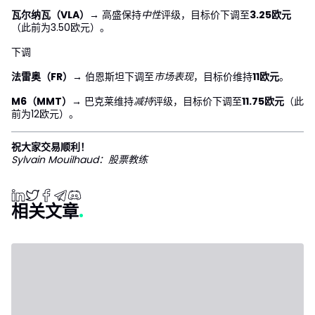
瓦尔纳瓦（VLA）
→ 高盛保持
中性
评级，目标价下调至
3.25欧元
（此前为3.50欧元）。
下调
法雷奥（FR）
→ 伯恩斯坦下调至
市场表现
，目标价维持
11欧元
。
M6（MMT）
→ 巴克莱维持
减持
评级，目标价下调至
11.75欧元
（此
前为12欧元）。
祝大家交易顺利！
Sylvain Mouilhaud：股票教练
相关文章