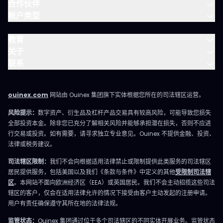
合作伙伴
帐户类型
教育
关于
联系
ouinex.com
网站由 Ouinex 集团旗下实体根据您所在的司法辖区运营。
风险提示：
数字资产、衍生品及杠杆产品交易具有较高风险，可能导致您损失
全部投资本金。除非您已充分了解相关风险并能够承担潜在损失，否则不应进
行交易或投资。如有需要，请寻求独立专业意见。Ouinex 不提供金融、投资、
法律或税务建议。
司法辖区限制：
我们不会向根据适用法律禁止或限制提供此类服务的司法辖区
居民提供服务，包括美国以及我们《条款与条件》中定义的其他
受限制司法辖
区
。本网站不面向欧洲经济区（EEA）或英国居民。我们不会主动招揽这些司法
辖区的客户，仅会在适用法律允许的情况下接受由客户主动发起的注册申请。
用户有责任确保遵守其所在地的法律法规。
监管状态：
Ouinex 集团通过位于多个司法辖区的不同实体开展业务。监管状态