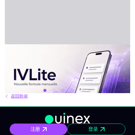
2026年7月31日 - Third Party
新套餐：IVLite
IVLite：IVT精华通知，每月仅29欧元 清晰的计划、市场简报和回
顾，直接送达您的手机与电脑，仅此而已。 问题不在于信息匮乏，
而是过剩。每天都有数十种分析、相互矛盾的观点和信号交织在市
场中。结果就是：你推迟，把事情留到“以后”，最后只能被动应对市
阅读更多
场，而不是主动掌控。 IVLite正是基于这个现象而诞生的。每月
阅读更多
29€，只为你提供一件事：IVT的核心内容通知。 IVLite究竟是什
么？ IVLite即IVT通知的访问权，仅此而已。 具体来说，你会在手机
返回新闻
和电脑上收到IVT教练们制作的清晰计划、短期及中期简报和市场回
顾。你打开、阅读，马上知道该关注什么、为什么。无需筛选冗杂
信息流，无需额外的动态，不会有无关填充内容。 专为积极投资、
但有正职工作、有生活，无法整天盯着屏幕的人设计。 你将获得哪
些内容？ 精确的市场信息 清晰的情景与关键位，一目了然。你会明
确聚焦要点，不会分心。 明确的计划 预设了操作框架：关注区域、
注册
登录
预期情景与失效点。你不是临场才应付市场，而是有备而来。 短中
期简报 市场波动时，我们抓住波动性；趋势确定时，我们有系统地