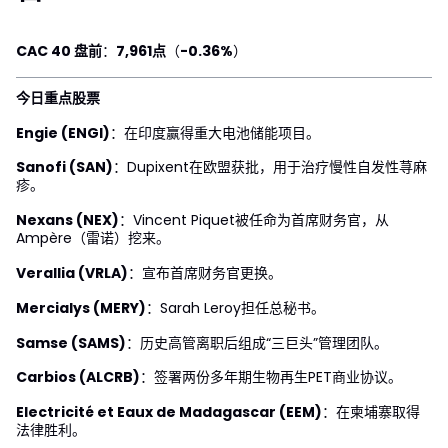
CAC 40 盘前
：
7,961点
（
-0.36%
）
今日重点股票
Engie (ENGI)
：在印度赢得重大电池储能项目。
Sanofi (SAN)
：Dupixent在欧盟获批，用于治疗慢性自发性荨麻
疹。
Nexans (NEX)
：Vincent Piquet被任命为首席财务官，从
Ampère（雷诺）挖来。
Verallia (VRLA)
：宣布首席财务官更换。
Mercialys (MERY)
：Sarah Leroy担任总秘书。
Samse (SAMS)
：历史高管离职后组成“三巨头”管理团队。
Carbios (ALCRB)
：签署两份多年期生物再生PET商业协议。
Electricité et Eaux de Madagascar (EEM)
：在柬埔寨取得
法律胜利。